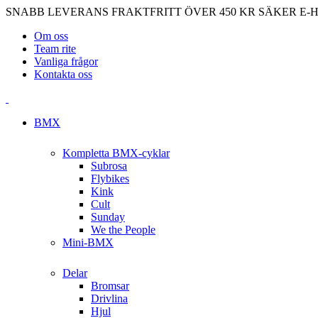
SNABB LEVERANS
FRAKTFRITT ÖVER 450 KR
SÄKER E-
Om oss
Team rite
Vanliga frågor
Kontakta oss
BMX
Kompletta BMX-cyklar
Subrosa
Flybikes
Kink
Cult
Sunday
We the People
Mini-BMX
Delar
Bromsar
Drivlina
Hjul