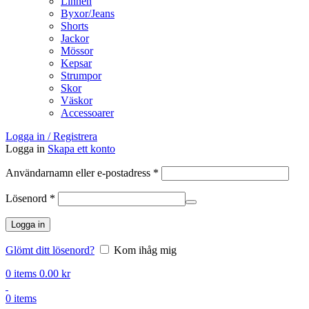
Linnen
Byxor/Jeans
Shorts
Jackor
Mössor
Kepsar
Strumpor
Skor
Väskor
Accessoarer
Logga in / Registrera
Logga in
Skapa ett konto
Obligatoriskt
Användarnamn eller e-postadress
*
Obligatoriskt
Lösenord
*
Logga in
Glömt ditt lösenord?
Kom ihåg mig
0
items
0.00
kr
0
items