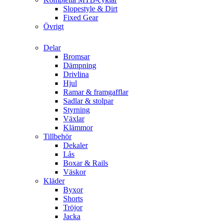
Slopestyle & Dirt
Fixed Gear
Övrigt
Delar
Bromsar
Dämpning
Drivlina
Hjul
Ramar & framgafflar
Sadlar & stolpar
Styrning
Växlar
Klämmor
Tillbehör
Dekaler
Lås
Boxar & Rails
Väskor
Kläder
Byxor
Shorts
Tröjor
Jacka