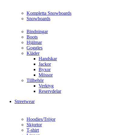
Kompletta Snowboards
Snowboards
Bindningar
Boots
Hjälmar
Goggles
Kläder
Handskar
Jackor
Byxor
Mössor
Tillbehör
Verktyg
Reservdelar
Streetwear
Hoodies/Tröjor
Skjortor
T-shirt