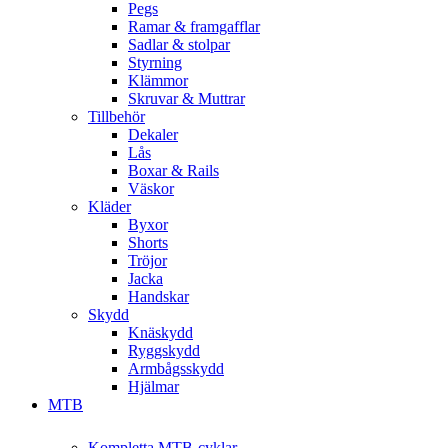
Pegs
Ramar & framgafflar
Sadlar & stolpar
Styrning
Klämmor
Skruvar & Muttrar
Tillbehör
Dekaler
Lås
Boxar & Rails
Väskor
Kläder
Byxor
Shorts
Tröjor
Jacka
Handskar
Skydd
Knäskydd
Ryggskydd
Armbågsskydd
Hjälmar
MTB
Kompletta MTB-cyklar