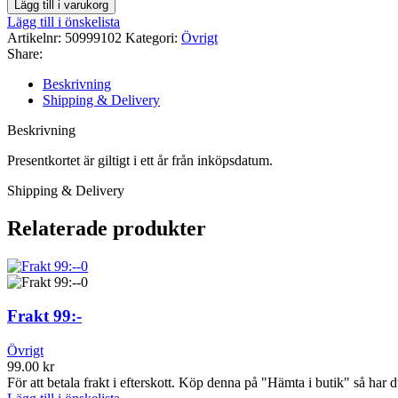
Lägg till i varukorg
2000
Lägg till i önskelista
kr.
Artikelnr:
50999102
Kategori:
Övrigt
mängd
Share:
Beskrivning
Shipping & Delivery
Beskrivning
Presentkortet är giltigt i ett år från inköpsdatum.
Shipping & Delivery
Relaterade produkter
Frakt 99:-
Övrigt
99.00
kr
För att betala frakt i efterskott. Köp denna på "Hämta i butik" så har du