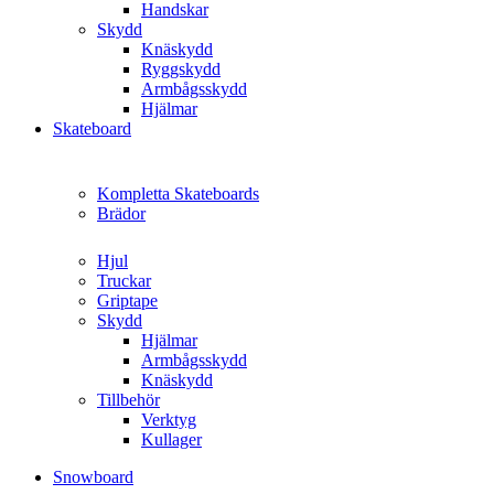
Handskar
Skydd
Knäskydd
Ryggskydd
Armbågsskydd
Hjälmar
Skateboard
Kompletta Skateboards
Brädor
Hjul
Truckar
Griptape
Skydd
Hjälmar
Armbågsskydd
Knäskydd
Tillbehör
Verktyg
Kullager
Snowboard