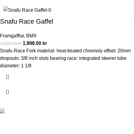
Snafu Race Gaffel
Framgafflar
,
BMX
1,998.00
kr
2,550.00
kr
Snafu Race Fork material: heat-treated chromoly offset: 20mm
dropouts: 3/8 inch slots bearing race: integrated steerer tube
diameter: 1 1/8
Tre Vänner Group AB