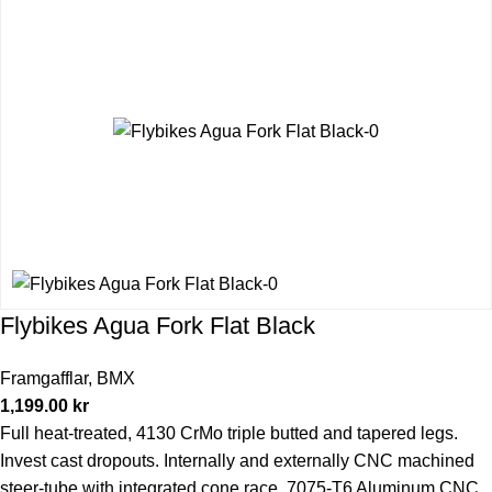
Flybikes Agua Fork Flat Black
Framgafflar
,
BMX
1,199.00
kr
Full heat-treated, 4130 CrMo triple butted and tapered legs.
Invest cast dropouts. Internally and externally CNC machined
steer-tube with integrated cone race. 7075-T6 Aluminum CNC