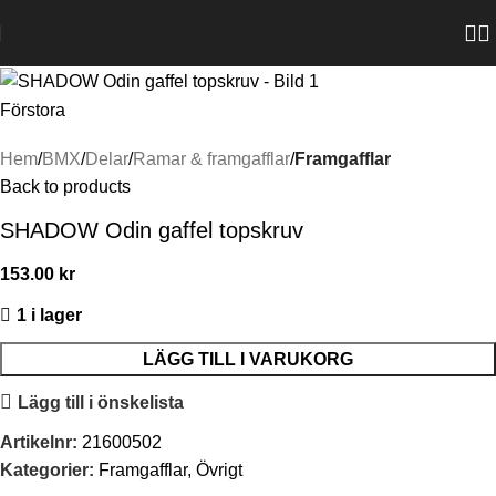
Förstora
Hem
BMX
Delar
Ramar & framgafflar
Framgafflar
Back to products
SHADOW Odin gaffel topskruv
153.00
kr
1 i lager
LÄGG TILL I VARUKORG
Lägg till i önskelista
Artikelnr:
21600502
Kategorier:
Framgafflar
,
Övrigt