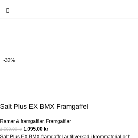
-32%
Salt Plus EX BMX Framgaffel
Ramar & framgafflar
,
Framgafflar
1,095.00
kr
1,599.00
kr
Salt Plus EX BMX-framgaffel är tillverkad i krommaterial och