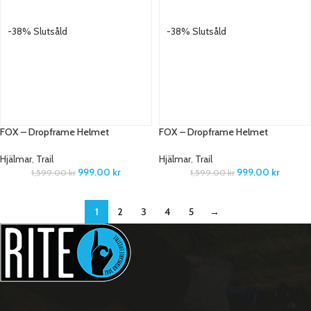
-38%
Slutsåld
-38%
Slutsåld
FOX – Dropframe Helmet
FOX – Dropframe Helmet
Hjälmar
,
Trail
Hjälmar
,
Trail
999.00
kr
999.00
kr
1,599.00
kr
1,599.00
kr
1
2
3
4
5
→