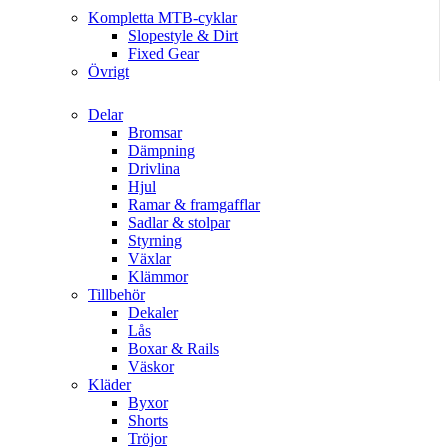
Kompletta MTB-cyklar
Slopestyle & Dirt
Fixed Gear
Övrigt
Delar
Bromsar
Dämpning
Drivlina
Hjul
Ramar & framgafflar
Sadlar & stolpar
Styrning
Växlar
Klämmor
Tillbehör
Dekaler
Lås
Boxar & Rails
Väskor
Kläder
Byxor
Shorts
Tröjor