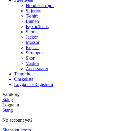
Streetwear
Hoodies/Tröjor
Skjortor
T-shirt
Linnen
Byxor/Jeans
Shorts
Jackor
Mössor
Kepsar
Strumpor
Skor
Väskor
Accessoarer
Team rite
Önskelista
Logga in / Registrera
Varukorg
Stäng
Logga in
Stäng
No account yet?
Skapa ett konto