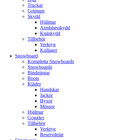
Truckar
Griptape
Skydd
Hjälmar
Armbågsskydd
Knäskydd
Tillbehör
Verktyg
Kullager
Snowboard
Kompletta Snowboards
Snowboards
Bindningar
Boots
Kläder
Handskar
Jackor
Byxor
Mössor
Hjälmar
Goggles
Tillbehör
Verktyg
Reservdelar