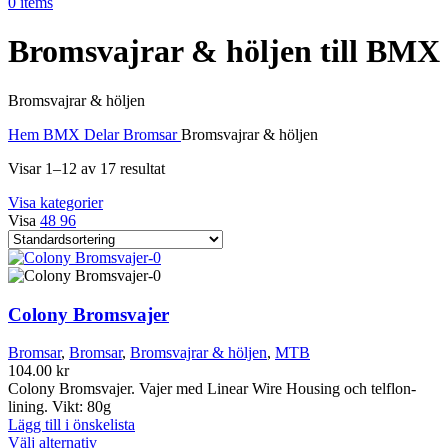
0
items
Bromsvajrar & höljen till BMX
Bromsvajrar & höljen
Hem
BMX
Delar
Bromsar
Bromsvajrar & höljen
Visar 1–12 av 17 resultat
Visa kategorier
Visa
48
96
Colony Bromsvajer
Bromsar
,
Bromsar
,
Bromsvajrar & höljen
,
MTB
104.00
kr
Colony Bromsvajer. Vajer med Linear Wire Housing och telflon-
lining. Vikt: 80g
Lägg till i önskelista
Den
Välj alternativ