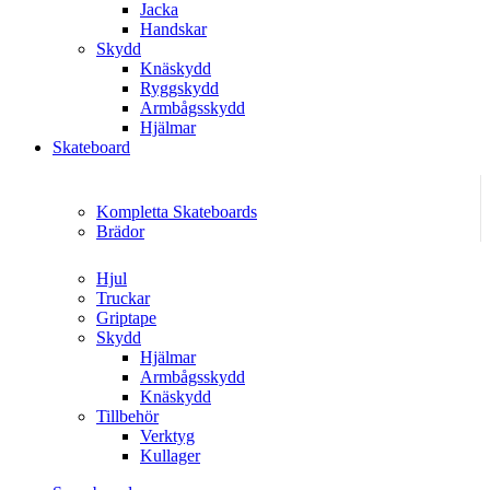
Jacka
Handskar
Skydd
Knäskydd
Ryggskydd
Armbågsskydd
Hjälmar
Skateboard
Kompletta Skateboards
Brädor
Hjul
Truckar
Griptape
Skydd
Hjälmar
Armbågsskydd
Knäskydd
Tillbehör
Verktyg
Kullager