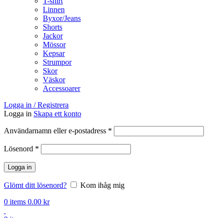
T-shirt
Linnen
Byxor/Jeans
Shorts
Jackor
Mössor
Kepsar
Strumpor
Skor
Väskor
Accessoarer
Logga in / Registrera
Logga in
Skapa ett konto
Obligatoriskt
Användarnamn eller e-postadress
*
Obligatoriskt
Lösenord
*
Logga in
Glömt ditt lösenord?
Kom ihåg mig
0
items
0.00
kr