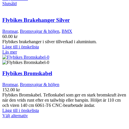
här
Slutsåld
produkten
har
flera
Flybikes Brakehanger Silver
varianter.
De
Bromsar
,
Bromsvajrar & höljen
,
BMX
olika
60.00
kr
alternativen
Flybikes brakehanger i silver tillverkad i aluminium.
kan
Lägg till i önskelista
väljas
Läs mer
på
produktsidan
Flybikes Bromskabel
Bromsar
,
Bromsvajrar & höljen
152.00
kr
Flybikes Bromskabel. Teflonkabel som ger en stark bromskraft även
när den vrids runt efter en tailwhip eller barspin. Höljet är 110 cm
och viren 140 cm 6061-T6 CNC-bearbetade ändar.
Lägg till i önskelista
Den
Välj alternativ
här
produkten