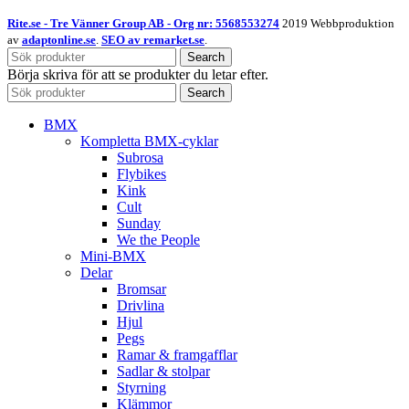
Rite.se - Tre Vänner Group AB - Org nr: 5568553274
2019 Webbproduktion
av
adaptonline.se
.
SEO av remarket.se
.
Search
Börja skriva för att se produkter du letar efter.
Search
BMX
Kompletta BMX-cyklar
Subrosa
Flybikes
Kink
Cult
Sunday
We the People
Mini-BMX
Delar
Bromsar
Drivlina
Hjul
Pegs
Ramar & framgafflar
Sadlar & stolpar
Styrning
Klämmor