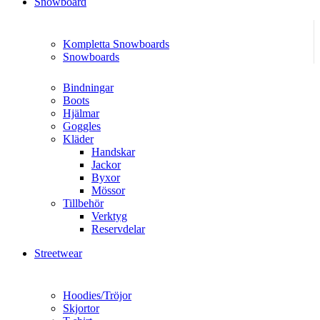
Snowboard
Kompletta Snowboards
Snowboards
Bindningar
Boots
Hjälmar
Goggles
Kläder
Handskar
Jackor
Byxor
Mössor
Tillbehör
Verktyg
Reservdelar
Streetwear
Hoodies/Tröjor
Skjortor