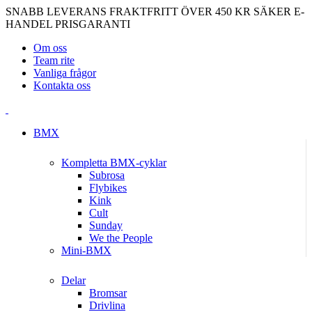
SNABB LEVERANS
FRAKTFRITT ÖVER 450 KR
SÄKER E-
HANDEL
PRISGARANTI
Om oss
Team rite
Vanliga frågor
Kontakta oss
BMX
Kompletta BMX-cyklar
Subrosa
Flybikes
Kink
Cult
Sunday
We the People
Mini-BMX
Delar
Bromsar
Drivlina