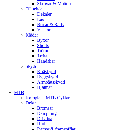
Skruvar & Muttrar
Tillbehör
Dekaler
Lås
Boxar & Rails
Väskor
Kläder
Byxor
Shorts
Tröjor
Jacka
Handskar
Skydd
Knäskydd
Ryggskydd
Armbågsskydd
Hjälmar
MTB
Kompletta MTB Cyklar
Delar
Bromsar
Dämpning
Drivlina
Hjul
Ramar & framgafflar