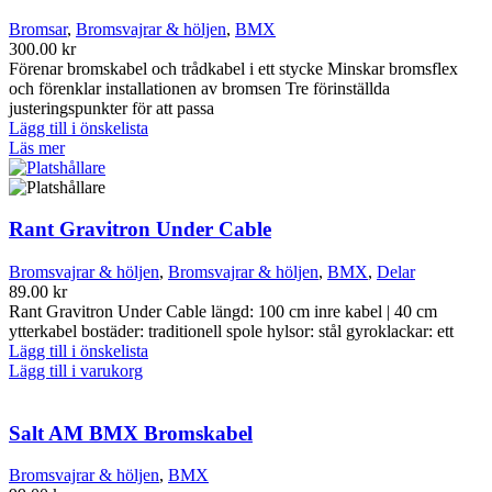
Bromsar
,
Bromsvajrar & höljen
,
BMX
300.00
kr
Förenar bromskabel och trådkabel i ett stycke Minskar bromsflex
och förenklar installationen av bromsen Tre förinställda
justeringspunkter för att passa
Lägg till i önskelista
Läs mer
Rant Gravitron Under Cable
Bromsvajrar & höljen
,
Bromsvajrar & höljen
,
BMX
,
Delar
89.00
kr
Rant Gravitron Under Cable längd: 100 cm inre kabel | 40 cm
ytterkabel bostäder: traditionell spole hylsor: stål gyroklackar: ett
Lägg till i önskelista
Lägg till i varukorg
Salt AM BMX Bromskabel
Bromsvajrar & höljen
,
BMX