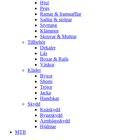
Hjul
Pegs
Ramar & framgafflar
Sadlar & stolpar
Styrning
Klämmor
Skruvar & Muttrar
Tillbehör
Dekaler
Lås
Boxar & Rails
Väskor
Kläder
Byxor
Shorts
Tröjor
Jacka
Handskar
Skydd
Knäskydd
Ryggskydd
Armbågsskydd
Hjälmar
MTB