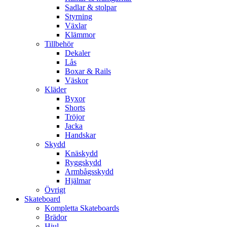
Sadlar & stolpar
Styrning
Växlar
Klämmor
Tillbehör
Dekaler
Lås
Boxar & Rails
Väskor
Kläder
Byxor
Shorts
Tröjor
Jacka
Handskar
Skydd
Knäskydd
Ryggskydd
Armbågsskydd
Hjälmar
Övrigt
Skateboard
Kompletta Skateboards
Brädor
Hjul