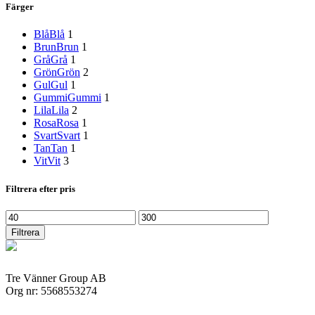
Färger
Blå
Blå
1
Brun
Brun
1
Grå
Grå
1
Grön
Grön
2
Gul
Gul
1
Gummi
Gummi
1
Lila
Lila
2
Rosa
Rosa
1
Svart
Svart
1
Tan
Tan
1
Vit
Vit
3
Filtrera efter pris
Min
Max
pris
pris
Filtrera
Tre Vänner Group AB
Org nr: 5568553274