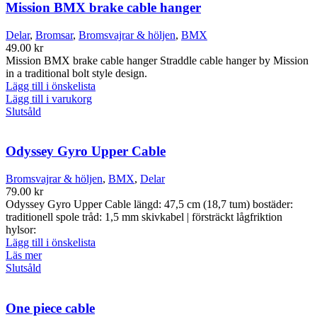
har
Mission BMX brake cable hanger
flera
varianter.
Delar
,
Bromsar
,
Bromsvajrar & höljen
,
BMX
De
49.00
kr
olika
Mission BMX brake cable hanger Straddle cable hanger by Mission
alternativen
in a traditional bolt style design.
kan
Lägg till i önskelista
väljas
Lägg till i varukorg
på
Slutsåld
produktsidan
Odyssey Gyro Upper Cable
Bromsvajrar & höljen
,
BMX
,
Delar
79.00
kr
Odyssey Gyro Upper Cable längd: 47,5 cm (18,7 tum) bostäder:
traditionell spole tråd: 1,5 mm skivkabel | försträckt lågfriktion
hylsor:
Lägg till i önskelista
Läs mer
Slutsåld
One piece cable