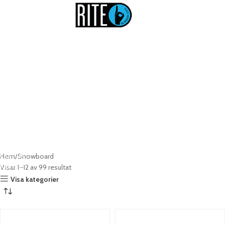
Snowboards & delar
Kompletta
Bindningar
Snowboards
Kläder
Läs mer
Hem
Snowboard
Läs mer
Läs mer
Visar 1–12 av 99 resultat
Visa kategorier