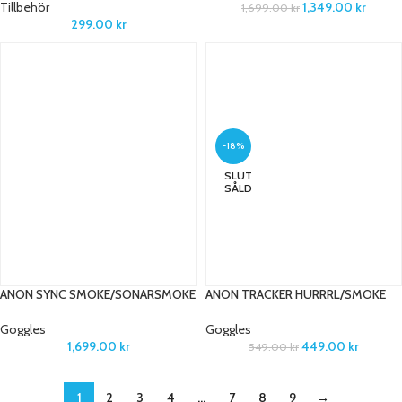
Tillbehör
1,349.00
kr
1,699.00
kr
299.00
kr
-18%
SLUT
SÅLD
ANON SYNC SMOKE/SONARSMOKE
ANON TRACKER HURRRL/SMOKE
Goggles
Goggles
1,699.00
kr
449.00
kr
549.00
kr
1
2
3
4
…
7
8
9
→