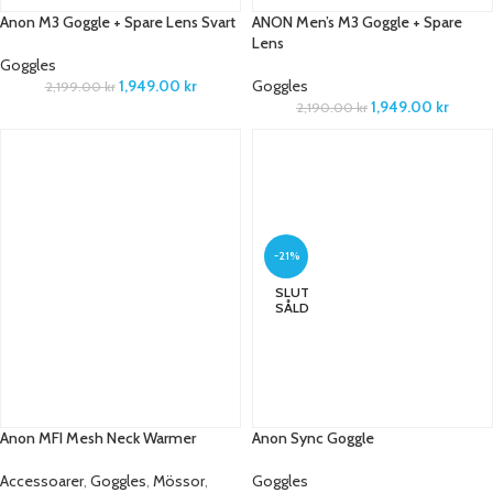
Anon M3 Goggle + Spare Lens Svart
ANON Men’s M3 Goggle + Spare
Lens
Goggles
1,949.00
kr
Goggles
2,199.00
kr
1,949.00
kr
2,190.00
kr
-21%
SLUT
SÅLD
Anon MFI Mesh Neck Warmer
Anon Sync Goggle
Accessoarer
,
Goggles
,
Mössor
,
Goggles