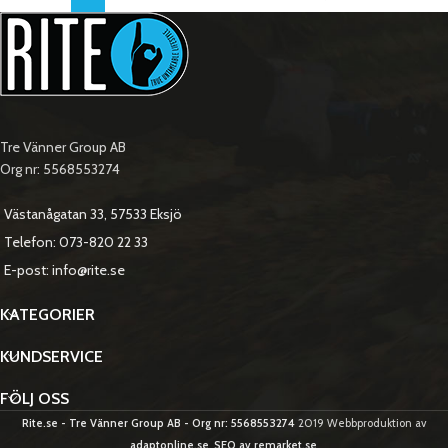
Tre Vänner Group AB
Org nr: 5568553274
Västanågatan 33, 57533 Eksjö
Telefon: 073-820 22 33
E-post: info@rite.se
KATEGORIER
KUNDSERVICE
FÖLJ OSS
Rite.se - Tre Vänner Group AB - Org nr: 5568553274
2019 Webbproduktion av
adaptonline.se
.
SEO av remarket.se
.