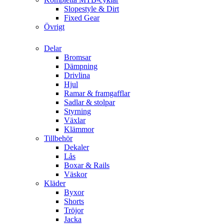
Slopestyle & Dirt
Fixed Gear
Övrigt
Delar
Bromsar
Dämpning
Drivlina
Hjul
Ramar & framgafflar
Sadlar & stolpar
Styrning
Växlar
Klämmor
Tillbehör
Dekaler
Lås
Boxar & Rails
Väskor
Kläder
Byxor
Shorts
Tröjor
Jacka