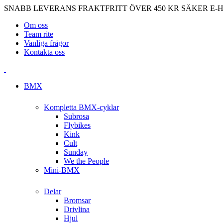
SNABB LEVERANS
FRAKTFRITT ÖVER 450 KR
SÄKER E-
Om oss
Team rite
Vanliga frågor
Kontakta oss
BMX
Kompletta BMX-cyklar
Subrosa
Flybikes
Kink
Cult
Sunday
We the People
Mini-BMX
Delar
Bromsar
Drivlina
Hjul