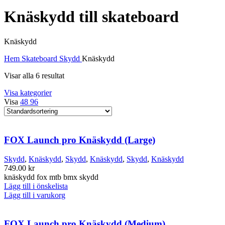
Knäskydd till skateboard
Knäskydd
Hem
Skateboard
Skydd
Knäskydd
Visar alla 6 resultat
Visa kategorier
Visa
48
96
FOX Launch pro Knäskydd (Large)
Skydd
,
Knäskydd
,
Skydd
,
Knäskydd
,
Skydd
,
Knäskydd
749.00
kr
knäskydd fox mtb bmx skydd
Lägg till i önskelista
Lägg till i varukorg
FOX Launch pro Knäskydd (Medium)