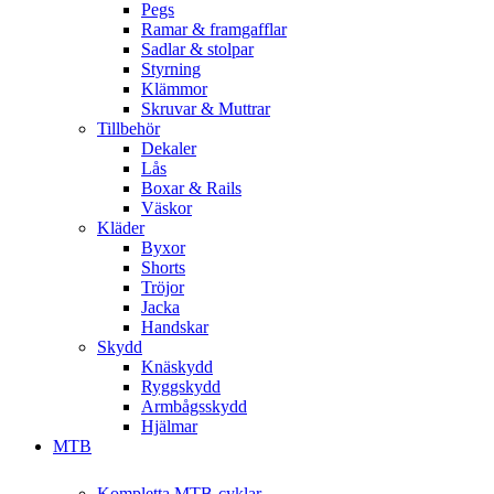
Pegs
Ramar & framgafflar
Sadlar & stolpar
Styrning
Klämmor
Skruvar & Muttrar
Tillbehör
Dekaler
Lås
Boxar & Rails
Väskor
Kläder
Byxor
Shorts
Tröjor
Jacka
Handskar
Skydd
Knäskydd
Ryggskydd
Armbågsskydd
Hjälmar
MTB
Kompletta MTB-cyklar