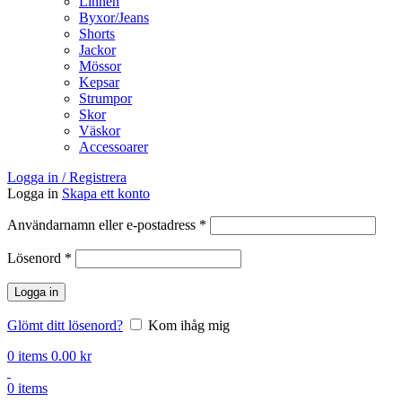
Linnen
Byxor/Jeans
Shorts
Jackor
Mössor
Kepsar
Strumpor
Skor
Väskor
Accessoarer
Logga in / Registrera
Logga in
Skapa ett konto
Obligatoriskt
Användarnamn eller e-postadress
*
Obligatoriskt
Lösenord
*
Logga in
Glömt ditt lösenord?
Kom ihåg mig
0
items
0.00
kr
0
items