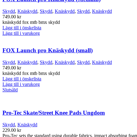
Skydd
,
Knäskydd
,
Skydd
,
Knäskydd
,
Skydd
,
Knäskydd
749.00
kr
knäskydd fox mtb bmx skydd
Lägg till i önskelista
Lägg till i varukorg
FOX Launch pro Knäskydd (small)
Skydd
,
Knäskydd
,
Skydd
,
Knäskydd
,
Skydd
,
Knäskydd
749.00
kr
knäskydd fox mtb bmx skydd
Lägg till i önskelista
Lägg till i varukorg
Slutsåld
Pro-Tec Skate/Street Knee Pads Ungdom
Skydd
,
Knäskydd
229.00
kr
Pro-Tec sets the standard using durable fabrics, impact absorbing fo