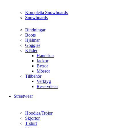
Kompletta Snowboards
Snowboards
Bindningar
Boots
Hjälmar
Goggles
Kläder
Handskar
Jackor
Byxor
Mössor
Tillbehör
Verktyg
Reservdelar
Streetwear
Hoodies/Tröjor
Skjortor
T-shirt