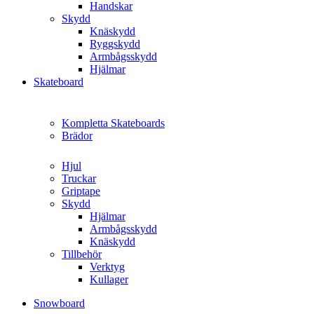
Handskar
Skydd
Knäskydd
Ryggskydd
Armbågsskydd
Hjälmar
Skateboard
Kompletta Skateboards
Brädor
Hjul
Truckar
Griptape
Skydd
Hjälmar
Armbågsskydd
Knäskydd
Tillbehör
Verktyg
Kullager
Snowboard