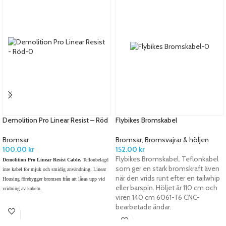
Demolition Pro Linear Resist – Röd
Flybikes Bromskabel
Bromsar
Bromsar
,
Bromsvajrar & höljen
100.00
kr
152.00
kr
Flybikes Bromskabel. Teflonkabel
Demolition Pro Linear Resist Cable.
Teflonbelagd
som ger en stark bromskraft även
inre kabel för mjuk och smidig användning. Linear
när den vrids runt efter en tailwhip
Housing förebygger bromsen från att låsas upp vid
eller barspin. Höljet är 110 cm och
vridning av kabeln.
viren 140 cm 6061-T6 CNC-
bearbetade ändar.