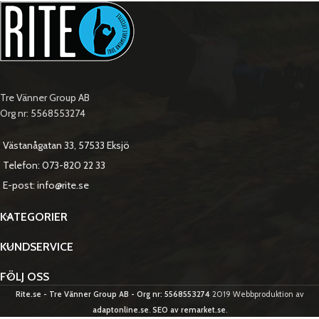
Tre Vänner Group AB
Org nr: 5568553274
Västanågatan 33, 57533 Eksjö
Telefon: 073-820 22 33
E-post: info@rite.se
KATEGORIER
KUNDSERVICE
FÖLJ OSS
Rite.se - Tre Vänner Group AB - Org nr: 5568553274
2019 Webbproduktion av
adaptonline.se
.
SEO av remarket.se
.