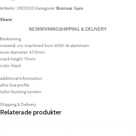
Artikelnr:
33101020
Kategorier:
Bromsar
,
Gyro
Share:
BESKRIVNING
SHIPPING & DELIVERY
Beskrivning
material: cnc machined from 6061-t6 aluminum
inner diameter: 47.5mm
stack height: 17mm
color: black
additional information:
ultra-low profile
nylon bushing system
Shipping & Delivery
Relaterade produkter