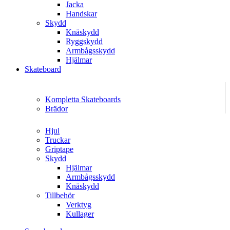
Jacka
Handskar
Skydd
Knäskydd
Ryggskydd
Armbågsskydd
Hjälmar
Skateboard
Kompletta Skateboards
Brädor
Hjul
Truckar
Griptape
Skydd
Hjälmar
Armbågsskydd
Knäskydd
Tillbehör
Verktyg
Kullager