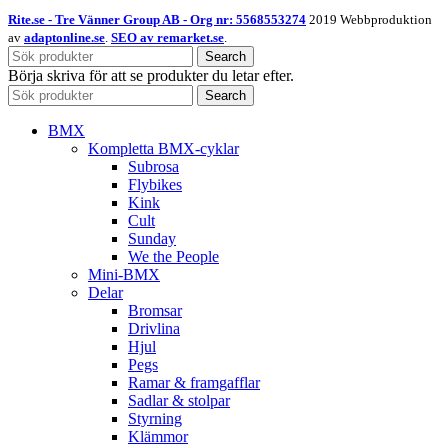
Rite.se - Tre Vänner Group AB - Org nr: 5568553274
2019 Webbproduktion
av
adaptonline.se
.
SEO av remarket.se
.
Search
Börja skriva för att se produkter du letar efter.
Search
BMX
Kompletta BMX-cyklar
Subrosa
Flybikes
Kink
Cult
Sunday
We the People
Mini-BMX
Delar
Bromsar
Drivlina
Hjul
Pegs
Ramar & framgafflar
Sadlar & stolpar
Styrning
Klämmor