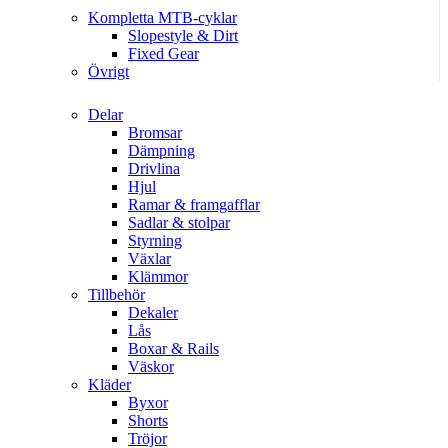
Kompletta MTB-cyklar
Slopestyle & Dirt
Fixed Gear
Övrigt
Delar
Bromsar
Dämpning
Drivlina
Hjul
Ramar & framgafflar
Sadlar & stolpar
Styrning
Växlar
Klämmor
Tillbehör
Dekaler
Lås
Boxar & Rails
Väskor
Kläder
Byxor
Shorts
Tröjor