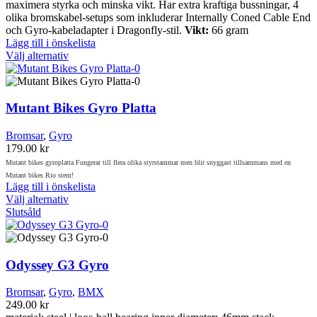
maximera styrka och minska vikt. Har extra kraftiga bussningar, 4
på
olika bromskabel-setups som inkluderar Internally Coned Cable End
produktsidan
och Gyro-kabeladapter i Dragonfly-stil.
Vikt:
66 gram
Lägg till i önskelista
Den
Välj alternativ
här
produkten
har
flera
Mutant Bikes Gyro Platta
varianter.
De
Bromsar
,
Gyro
olika
179.00
kr
alternativen
Mutant bikes gyroplatta Fungerar till flera olika styrstammar men blir snyggast tillsammans med en
kan
Mutant bikes Rio stem!
väljas
Lägg till i önskelista
på
Den
Välj alternativ
produktsidan
här
Slutsåld
produkten
har
flera
varianter.
Odyssey G3 Gyro
De
olika
Bromsar
,
Gyro
,
BMX
alternativen
249.00
kr
kan