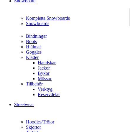
Snowboard
Kompletta Snowboards
Snowboards
Bindningar
Boots
Hjälmar
Goggles
Kläder
Handskar
Jackor
Byxor
Mössor
Tillbehör
Verktyg
Reservdelar
Streetwear
Hoodies/Tröjor
Skjortor