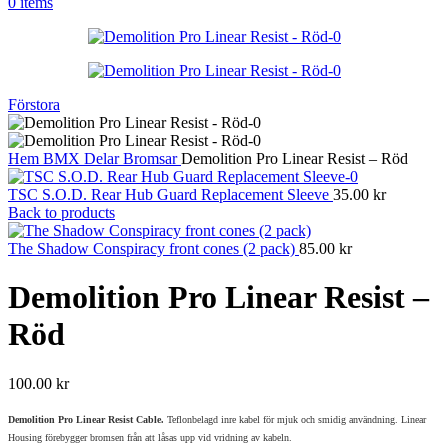
0
items
Förstora
Hem
BMX
Delar
Bromsar
Demolition Pro Linear Resist – Röd
TSC S.O.D. Rear Hub Guard Replacement Sleeve
35.00
kr
Back to products
The Shadow Conspiracy front cones (2 pack)
85.00
kr
Demolition Pro Linear Resist –
Röd
100.00
kr
Demolition Pro Linear Resist Cable.
Teflonbelagd inre kabel för mjuk och smidig användning. Linear
Housing förebygger bromsen från att låsas upp vid vridning av kabeln.