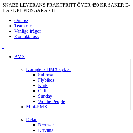
SNABB LEVERANS
FRAKTFRITT ÖVER 450 KR
SÄKER E-
HANDEL
PRISGARANTI
Om oss
Team rite
Vanliga frågor
Kontakta oss
BMX
Kompletta BMX-cyklar
Subrosa
Flybikes
Kink
Cult
Sunday
We the People
Mini-BMX
Delar
Bromsar
Drivlina