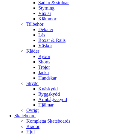
Sadlar & stolpar
Styrning
Växlar
Klämmor
Tillbehör
Dekaler
Lås
Boxar & Rails
Väskor
Kläder
Byxor
Shorts
Tröjor
Jacka
Handskar
Skydd
Knäskydd
Ryggskydd
Armbågsskydd
Hjälmar
Övrigt
Skateboard
Kompletta Skateboards
Brädor
Hjul