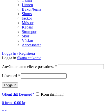
T-shirt
Linnen
Byxor/Jeans
Shorts
Jackor
Mössor
Kepsar
Strumpor
Skor
Väskor
Accessoarer
Logga in / Registrera
Logga in
Skapa ett konto
Obligatoriskt
Användarnamn eller e-postadress
*
Obligatoriskt
Lösenord
*
Logga in
Glömt ditt lösenord?
Kom ihåg mig
0
items
0.00
kr