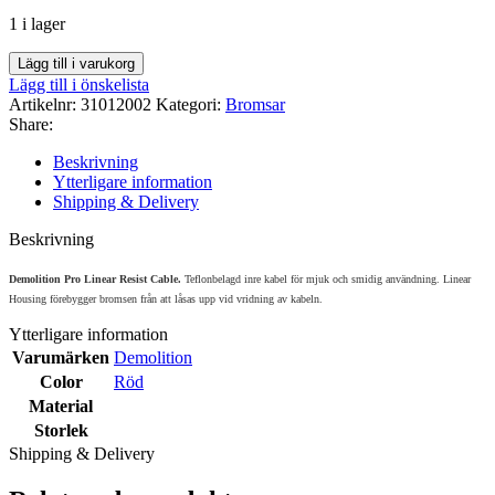
1 i lager
Demolition
Lägg till i varukorg
Pro
Lägg till i önskelista
Linear
Artikelnr:
31012002
Kategori:
Bromsar
Resist
Share:
-
Röd
Beskrivning
mängd
Ytterligare information
Shipping & Delivery
Beskrivning
Demolition Pro Linear Resist Cable.
Teflonbelagd inre kabel för mjuk och smidig användning. Linear
Housing förebygger bromsen från att låsas upp vid vridning av kabeln.
Ytterligare information
Varumärken
Demolition
Color
Röd
Material
Storlek
Shipping & Delivery