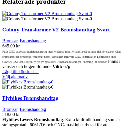
Relaterade produkter
Colony Transformer V2 Bromshandtag Svart
Bromsar
,
Bromshandtag
645.00
kr
Fullt CNC bearbetat precisionshandtag med förbättrad form för känsla och mindre risk för skador. Ökad
bromskraft och prestanda, reducerat glapp i handtaget tack vare CNC konstruktion Kompatibel med
Finns i
Odyssey, SST och Dragonfly typ av gyrokabel Utbytbara bussningar i mässing inkluderade
vänster och högerutförande
Vikt:
67g
Lägg till i önskelista
Den
Välj alternativ
här
produkten
har
flera
Flybikes Bromshandtag
varianter.
De
Bromsar
,
Bromshandtag
olika
518.00
kr
alternativen
Flybikes Levers Bromshandtag
. Extra kraftfullt handtag som är
kan
strängsprutad i 6061-T6 och CNC-maskinbearbetad för att
väljas