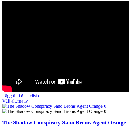
Lägg till i önskelista
Den
Välj alternativ
här
produkten
har
flera
The Shadow Conspiracy Sano Broms Agent Orange
varianter.