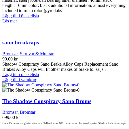
material: steel | loos-ball bearing inner diameter: 46mm stack
väljas
height: 16mm color: black additional information: almost everything
på
included to run a rotor (gyro tabs
produktsidan
Lägg till i önskelista
Läs mer
sano breakcaps
Bromsar
,
Skruvar & Muttrar
90.00
kr
Shadow Conspiracy Sano Brake Alloy Caps Replacement Sano
Brakes Alloy Caps will fit other makes of brake to. säljs i
Lägg till i önskelista
Lägg till i varukorg
The Shadow Conspiracy Sano Broms
Bromsar
,
Bromsar
699.00
kr
Drew Bezansons signatur u-broms. Tillverkat av 6061 aluminium för ökad styrka. Shadow kabelfäste ingår.