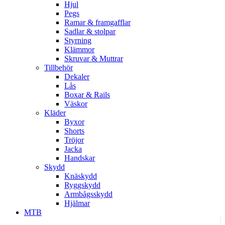
Hjul
Pegs
Ramar & framgafflar
Sadlar & stolpar
Styrning
Klämmor
Skruvar & Muttrar
Tillbehör
Dekaler
Lås
Boxar & Rails
Väskor
Kläder
Byxor
Shorts
Tröjor
Jacka
Handskar
Skydd
Knäskydd
Ryggskydd
Armbågsskydd
Hjälmar
MTB