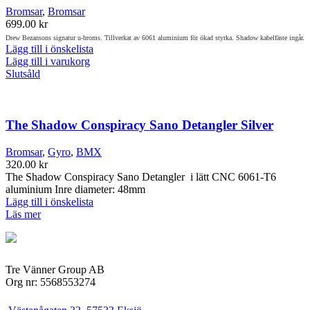
De
Bromsar
,
Bromsar
olika
699.00
kr
alternativen
Drew Bezansons signatur u-broms. Tillverkat av 6061 aluminium för ökad styrka. Shadow kabelfäste ingår.
kan
Lägg till i önskelista
väljas
Lägg till i varukorg
på
Slutsåld
produktsidan
The Shadow Conspiracy Sano Detangler Silver
Bromsar
,
Gyro
,
BMX
320.00
kr
The Shadow Conspiracy Sano Detangler i lätt CNC 6061-T6
aluminium Inre diameter: 48mm
Lägg till i önskelista
Läs mer
Tre Vänner Group AB
Org nr: 5568553274