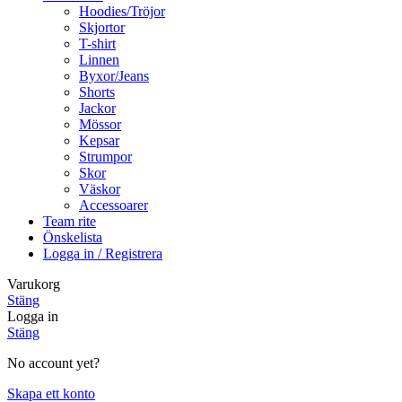
Hoodies/Tröjor
Skjortor
T-shirt
Linnen
Byxor/Jeans
Shorts
Jackor
Mössor
Kepsar
Strumpor
Skor
Väskor
Accessoarer
Team rite
Önskelista
Logga in / Registrera
Varukorg
Stäng
Logga in
Stäng
No account yet?
Skapa ett konto