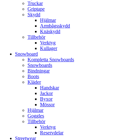
Truckar
Griptape
Skydd
Hjälmar
Armbågsskydd
Knäskydd
Tillbehör
Verktyg
Kullager
Snowboard
Kompletta Snowboards
Snowboards
Bindningar
Boots
Kläder
Handskar
Jackor
Byxor
Mössor
Hjälmar
Goggles
Tillbehör
Verktyg
Reservdelar
Streetwear