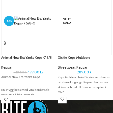
SLUT
-53%
SÅLD
Animal New Era Yanks Keps-7 5/8
Dickie Keps Muldoon
Kepsar
Streetwear
,
Kepsar
199.00
kr
289.00
kr
425.00
kr
Animal New Era Yanks Keps
Keps Muldoon från Dickies som har en
broderad logotyp. Kepsen har en rak
skärm och baktill finns en snapback.
En snygg keps med vita borderade
ONE
märken på från Animal!
Färg:
Mörkblå
Storlek:
7 5/8 (60,6 cm i omkrets)