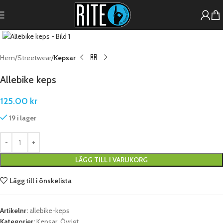
Förstora
Hem
Streetwear
Kepsar
Allebike keps
125.00
kr
19 i lager
LÄGG TILL I VARUKORG
Lägg till i önskelista
Artikelnr:
allebike-keps
Kategorier:
Kepsar
,
Övrigt