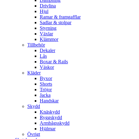
Dämpning
Drivlina
Hjul
Ramar & framgafflar
Sadlar & stolpar
Styrning
Växlar
Klämmor
Tillbehör
Dekaler
Lås
Boxar & Rails
Väskor
Kläder
Byxor
Shorts
Tröjor
Jacka
Handskar
Skydd
Knäskydd
Ryggskydd
Armbågsskydd
Hjälmar
Övrigt