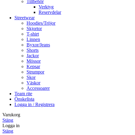
Tillbehör
Verktyg
Reservdelar
Streetwear
Hoodies/Tröjor
Skjortor
T-shirt
Linnen
Byxor/Jeans
Shorts
Jackor
Mössor
Kepsar
Strumpor
Skor
Väskor
Accessoarer
Team rite
Önskelista
Logga in / Registrera
Varukorg
Stäng
Logga in
Stäng