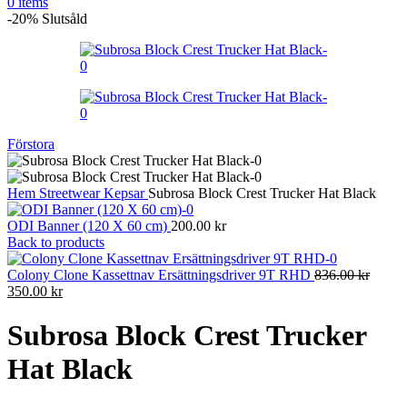
0
items
-20%
Slutsåld
Förstora
Hem
Streetwear
Kepsar
Subrosa Block Crest Trucker Hat Black
ODI Banner (120 X 60 cm)
200.00
kr
Back to products
Colony Clone Kassettnav Ersättningsdriver 9T RHD
836.00
kr
Det
Det
350.00
kr
ursprungliga
nuvarande
priset
priset
Subrosa Block Crest Trucker
var:
är:
836.00 kr.
350.00 kr.
Hat Black