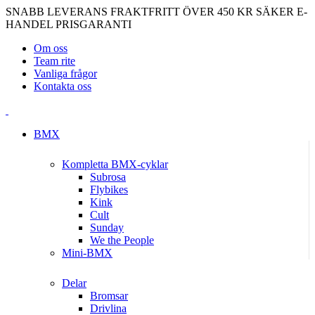
SNABB LEVERANS
FRAKTFRITT ÖVER 450 KR
SÄKER E-
HANDEL
PRISGARANTI
Om oss
Team rite
Vanliga frågor
Kontakta oss
BMX
Kompletta BMX-cyklar
Subrosa
Flybikes
Kink
Cult
Sunday
We the People
Mini-BMX
Delar
Bromsar
Drivlina