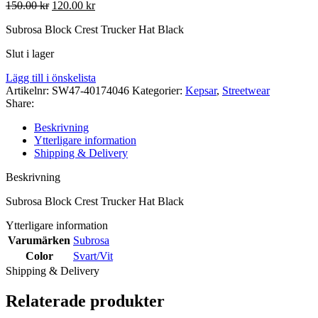
Det
Det
150.00
kr
120.00
kr
ursprungliga
nuvarande
Subrosa Block Crest Trucker Hat Black
priset
priset
var:
är:
Slut i lager
150.00 kr.
120.00 kr.
Lägg till i önskelista
Artikelnr:
SW47-40174046
Kategorier:
Kepsar
,
Streetwear
Share:
Beskrivning
Ytterligare information
Shipping & Delivery
Beskrivning
Subrosa Block Crest Trucker Hat Black
Ytterligare information
Varumärken
Subrosa
Color
Svart/Vit
Shipping & Delivery
Relaterade produkter