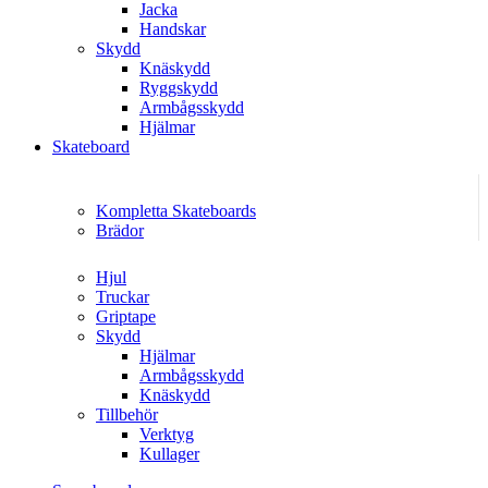
Jacka
Handskar
Skydd
Knäskydd
Ryggskydd
Armbågsskydd
Hjälmar
Skateboard
Kompletta Skateboards
Brädor
Hjul
Truckar
Griptape
Skydd
Hjälmar
Armbågsskydd
Knäskydd
Tillbehör
Verktyg
Kullager