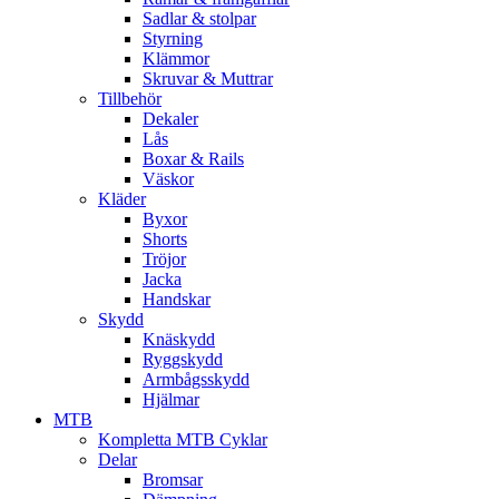
Sadlar & stolpar
Styrning
Klämmor
Skruvar & Muttrar
Tillbehör
Dekaler
Lås
Boxar & Rails
Väskor
Kläder
Byxor
Shorts
Tröjor
Jacka
Handskar
Skydd
Knäskydd
Ryggskydd
Armbågsskydd
Hjälmar
MTB
Kompletta MTB Cyklar
Delar
Bromsar