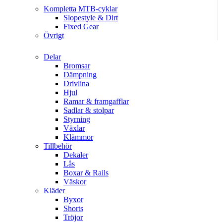
Kompletta MTB-cyklar
Slopestyle & Dirt
Fixed Gear
Övrigt
Delar
Bromsar
Dämpning
Drivlina
Hjul
Ramar & framgafflar
Sadlar & stolpar
Styrning
Växlar
Klämmor
Tillbehör
Dekaler
Lås
Boxar & Rails
Väskor
Kläder
Byxor
Shorts
Tröjor