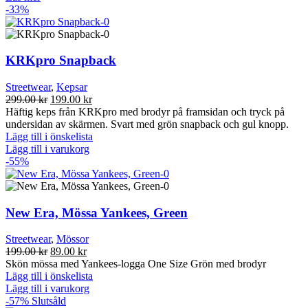
-33%
KRKpro Snapback
Streetwear
,
Kepsar
Det
Det
299.00
kr
199.00
kr
ursprungliga
nuvarande
Häftig keps från KRKpro med brodyr på framsidan och tryck på
priset
priset
undersidan av skärmen. Svart med grön snapback och gul knopp.
var:
är:
Lägg till i önskelista
299.00 kr.
199.00 kr.
Lägg till i varukorg
-55%
New Era, Mössa Yankees, Green
Streetwear
,
Mössor
Det
Det
199.00
kr
89.00
kr
ursprungliga
nuvarande
Skön mössa med Yankees-logga One Size Grön med brodyr
priset
priset
Lägg till i önskelista
var:
är:
Lägg till i varukorg
199.00 kr.
89.00 kr.
-57%
Slutsåld