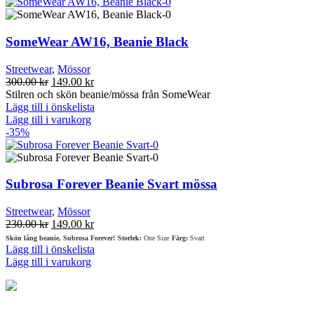
SomeWear AW16, Beanie Black
Streetwear
,
Mössor
Det
Det
300.00
kr
149.00
kr
ursprungliga
nuvarande
Stilren och skön beanie/mössa från SomeWear
priset
priset
Lägg till i önskelista
var:
är:
Lägg till i varukorg
300.00 kr.
149.00 kr.
-35%
Subrosa Forever Beanie Svart mössa
Streetwear
,
Mössor
Det
Det
230.00
kr
149.00
kr
ursprungliga
nuvarande
Skön lång beanie, Subrosa Forever!
Storlek:
One Size
Färg:
Svart
priset
priset
Lägg till i önskelista
var:
är:
Lägg till i varukorg
230.00 kr.
149.00 kr.