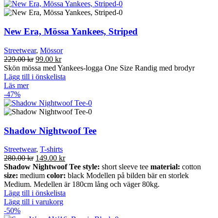
New Era, Mössa Yankees, Striped
Streetwear
,
Mössor
Det
Det
229.00
kr
99.00
kr
ursprungliga
nuvarande
Skön mössa med Yankees-logga One Size Randig med brodyr
priset
priset
Lägg till i önskelista
var:
är:
Läs mer
229.00 kr.
99.00 kr.
-47%
Shadow Nightwoof Tee
Streetwear
,
T-shirts
Det
Det
280.00
kr
149.00
kr
ursprungliga
nuvarande
Shadow Nightwoof Tee
style:
short sleeve tee
material:
cotton
priset
priset
size:
medium
color:
black Modellen på bilden bär en storlek
var:
är:
Medium. Medellen är 180cm lång och väger 80kg.
280.00 kr.
149.00 kr.
Lägg till i önskelista
Lägg till i varukorg
-50%