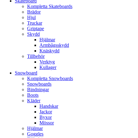
Skateboard
Kompletta Skateboards
Brädor
Hjul
Truckar
Griptape
Skydd
Hjälmar
Armbågsskydd
Knäskydd
Tillbehör
Verktyg
Kullager
Snowboard
Kompletta Snowboards
Snowboards
Bindningar
Boots
Kläder
Handskar
Jackor
Byxor
Mössor
Hjälmar
Goggles