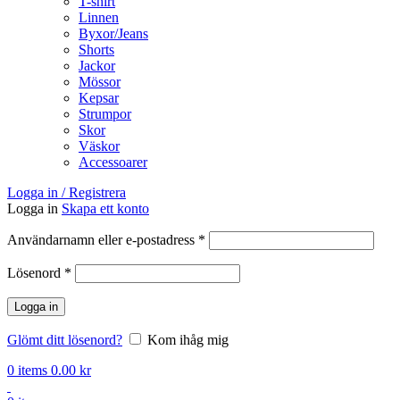
T-shirt
Linnen
Byxor/Jeans
Shorts
Jackor
Mössor
Kepsar
Strumpor
Skor
Väskor
Accessoarer
Logga in / Registrera
Logga in
Skapa ett konto
Obligatoriskt
Användarnamn eller e-postadress
*
Obligatoriskt
Lösenord
*
Logga in
Glömt ditt lösenord?
Kom ihåg mig
0
items
0.00
kr