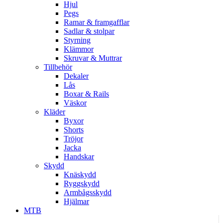
Hjul
Pegs
Ramar & framgafflar
Sadlar & stolpar
Styrning
Klämmor
Skruvar & Muttrar
Tillbehör
Dekaler
Lås
Boxar & Rails
Väskor
Kläder
Byxor
Shorts
Tröjor
Jacka
Handskar
Skydd
Knäskydd
Ryggskydd
Armbågsskydd
Hjälmar
MTB