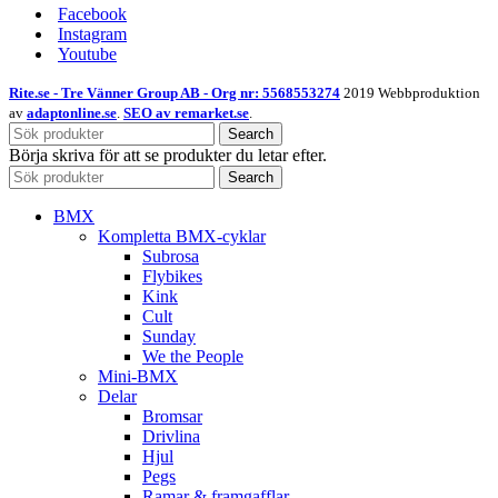
Facebook
Instagram
Youtube
Rite.se - Tre Vänner Group AB - Org nr: 5568553274
2019 Webbproduktion
av
adaptonline.se
.
SEO av remarket.se
.
Search
Börja skriva för att se produkter du letar efter.
Search
BMX
Kompletta BMX-cyklar
Subrosa
Flybikes
Kink
Cult
Sunday
We the People
Mini-BMX
Delar
Bromsar
Drivlina
Hjul
Pegs
Ramar & framgafflar