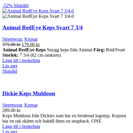
-52%
Slutsåld
Animal RedEye Keps Svart 7 3/4
Streetwear
,
Kepsar
Det
Det
375.00
kr
179.00
kr
ursprungliga
nuvarande
Animal RedEye Keps
Snygg keps från Animal
Färg:
Röd/Svart
priset
priset
Storlek:
7 3/4 (62 cm omkrets)
var:
är:
Lägg till i önskelista
375.00 kr.
179.00 kr.
Läs mer
Slutsåld
Dickie Keps Muldoon
Streetwear
,
Kepsar
289.00
kr
Keps Muldoon från Dickies som har en broderad logotyp. Kepsen
har en rak skärm och baktill finns en snapback. ONE
Lägg till i önskelista
Läs mer