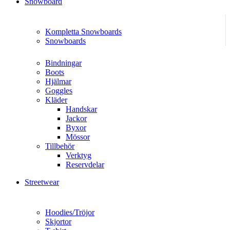
Snowboard
Kompletta Snowboards
Snowboards
Bindningar
Boots
Hjälmar
Goggles
Kläder
Handskar
Jackor
Byxor
Mössor
Tillbehör
Verktyg
Reservdelar
Streetwear
Hoodies/Tröjor
Skjortor