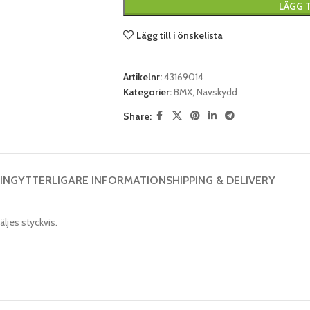
LÄGG T
Lägg till i önskelista
Artikelnr:
43169014
Kategorier:
BMX
,
Navskydd
Share:
ING
YTTERLIGARE INFORMATION
SHIPPING & DELIVERY
ljes styckvis.