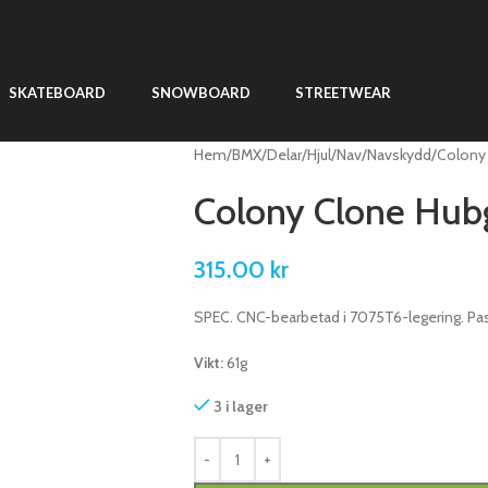
SKATEBOARD
SNOWBOARD
STREETWEAR
Hem
BMX
Delar
Hjul
Nav
Navskydd
Colony 
Colony Clone Hub
315.00
kr
SPEC. CNC-bearbetad i 7075T6-legering. Passa
Vikt:
61g
3 i lager