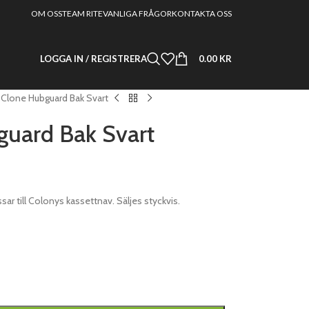
OM OSS
TEAM RITE
VANLIGA FRÅGOR
KONTAKTA OSS
LOGGA IN / REGISTRERA
0.00
KR
Clone Hubguard Bak Svart
guard Bak Svart
r till Colonys kassettnav. Säljes styckvis.