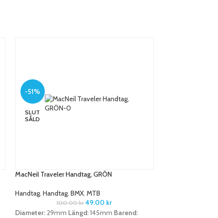
-51%
-51%
SLUT
SÅLD
MacNeil Traveler Handtag, GRÖN
MacNeil Zoomer 
Handtag
,
Handtag
,
BMX
,
MTB
Handtag
,
Handtag
,
49.00
kr
100.00
kr
100
Diameter:
29mm
Längd:
145mm
Barend:
Tillverkat i Kray