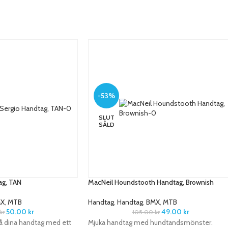
-53%
SLUT
SÅLD
ag, TAN
MacNeil Houndstooth Handtag, Brownish
X
,
MTB
Handtag
,
Handtag
,
BMX
,
MTB
50.00
kr
49.00
kr
kr
105.00
kr
å dina handtag med ett
Mjuka handtag med hundtandsmönster.