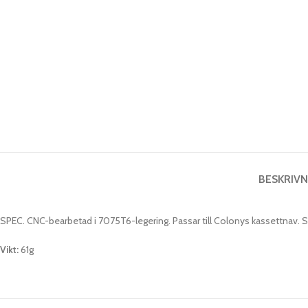
BESKRIVN
SPEC. CNC-bearbetad i 7075T6-legering. Passar till Colonys kassettnav. Sä
Vikt:
61g