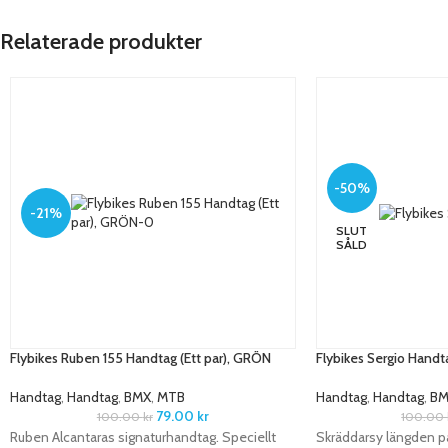
Relaterade produkter
-50%
-21%
SLUT
SÅLD
Flybikes Ruben 155 Handtag (Ett par), GRÖN
Flybikes Sergio Handt
Handtag
,
Handtag
,
BMX
,
MTB
Handtag
,
Handtag
,
BM
79.00
kr
100.00
kr
100.00
Ruben Alcantaras signaturhandtag. Speciellt
Skräddarsy längden p