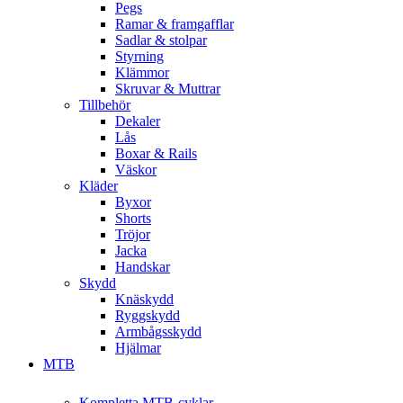
Pegs
Ramar & framgafflar
Sadlar & stolpar
Styrning
Klämmor
Skruvar & Muttrar
Tillbehör
Dekaler
Lås
Boxar & Rails
Väskor
Kläder
Byxor
Shorts
Tröjor
Jacka
Handskar
Skydd
Knäskydd
Ryggskydd
Armbågsskydd
Hjälmar
MTB
Kompletta MTB-cyklar