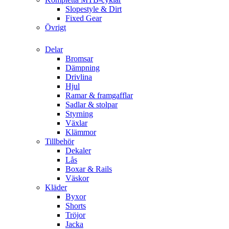
Slopestyle & Dirt
Fixed Gear
Övrigt
Delar
Bromsar
Dämpning
Drivlina
Hjul
Ramar & framgafflar
Sadlar & stolpar
Styrning
Växlar
Klämmor
Tillbehör
Dekaler
Lås
Boxar & Rails
Väskor
Kläder
Byxor
Shorts
Tröjor
Jacka