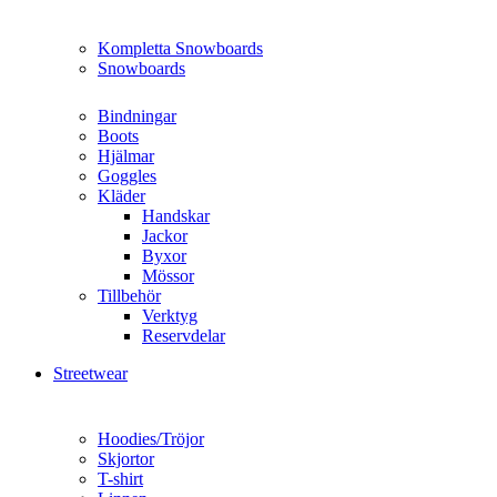
Kompletta Snowboards
Snowboards
Bindningar
Boots
Hjälmar
Goggles
Kläder
Handskar
Jackor
Byxor
Mössor
Tillbehör
Verktyg
Reservdelar
Streetwear
Hoodies/Tröjor
Skjortor
T-shirt