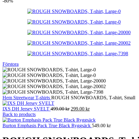
-80%
Förstora
Hem
Streetwear
T-shirts
ROUGH SNOWBOARDS, T-shirt, Small
Det
Det
IXS DH Jersey SVELT
499.00
kr
299.00
kr
ursprungliga
nuvarande
Back to products
priset
priset
var:
är:
Burton Emphasis Pack True Black Ryggsäck
549.00
kr
499.00 kr.
299.00 kr.