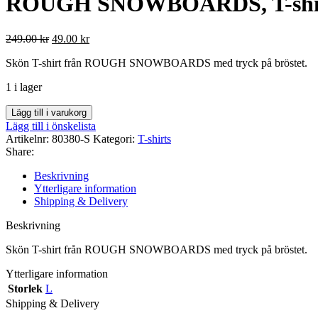
ROUGH SNOWBOARDS, T-shirt
Det
Det
249.00
kr
49.00
kr
ursprungliga
nuvarande
Skön T-shirt från ROUGH SNOWBOARDS med tryck på bröstet.
priset
priset
var:
är:
1 i lager
249.00 kr.
49.00 kr.
ROUGH
Lägg till i varukorg
SNOWBOARDS,
Lägg till i önskelista
T-
Artikelnr:
80380-S
Kategori:
T-shirts
shirt,
Share:
Small
mängd
Beskrivning
Ytterligare information
Shipping & Delivery
Beskrivning
Skön T-shirt från ROUGH SNOWBOARDS med tryck på bröstet.
Ytterligare information
Storlek
L
Shipping & Delivery