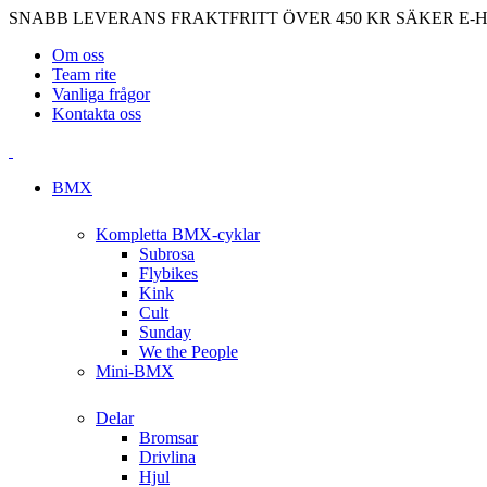
SNABB LEVERANS
FRAKTFRITT ÖVER 450 KR
SÄKER E-
Om oss
Team rite
Vanliga frågor
Kontakta oss
BMX
Kompletta BMX-cyklar
Subrosa
Flybikes
Kink
Cult
Sunday
We the People
Mini-BMX
Delar
Bromsar
Drivlina
Hjul