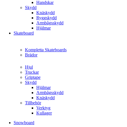
Handskar
Skydd
Knäskydd
Ryggskydd
Armbågsskydd
Hjälmar
Skateboard
Kompletta Skateboards
Brädor
Hjul
Truckar
Griptape
Skydd
Hjälmar
Armbågsskydd
Knäskydd
Tillbehör
Verktyg
Kullager
Snowboard