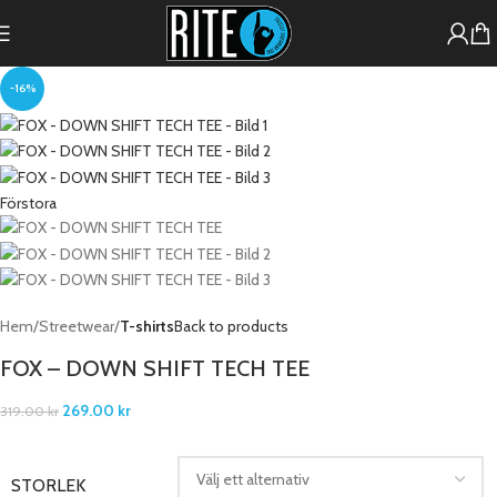
-16%
Förstora
Hem
Streetwear
T-shirts
Back to products
FOX – DOWN SHIFT TECH TEE
269.00
kr
319.00
kr
STORLEK