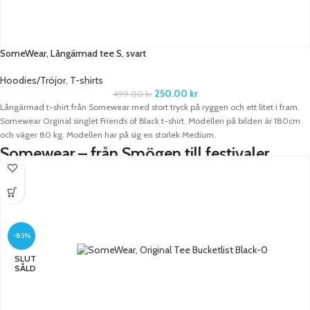
SomeWear, Långärmad tee S, svart
Hoodies/Tröjor
,
T-shirts
250.00
kr
499.00
kr
Långärmad t-shirt från Somewear med stort tryck på ryggen och ett litet i fram.
Somewear Orginal singlet Friends of Black t-shirt. Modellen på bilden är 180cm
och väger 80 kg. Modellen har på sig en storlek Medium.
Somewear – från Smögen till festivaler
Grundarna till Somewear träffades i Smögen, där de arbetade som bartenders
under den intensiva sommarperioden. De bestämde sig för att starta upp ett
gäng klubbar och arrangerade flera olika evenemang tillsammans innan de
satsade helhjärtat på klädesproduktion. Kläderna de skapar är inspirerade av de
plagg som bärs av personer som gillar festivallivet och att njuta av härliga
-85%
sommarkvällar. Plaggen är tillverkade för att vara avslappnade och ge maximal
SLUT
rörelsefrihet.
SÅLD