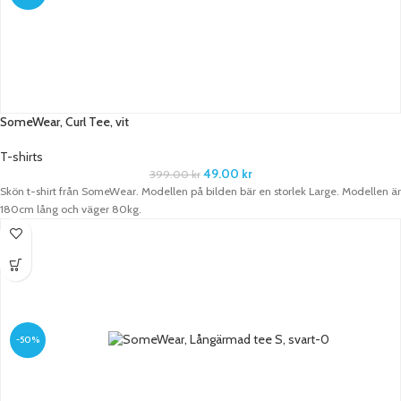
SomeWear, Curl Tee, vit
T-shirts
49.00
kr
399.00
kr
Skön t-shirt från SomeWear. Modellen på bilden bär en storlek Large. Modellen är
180cm lång och väger 80kg.
-50%