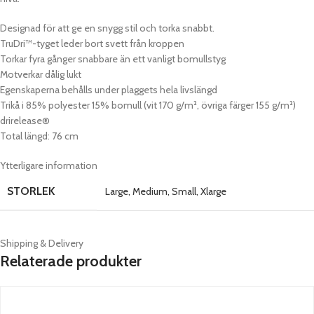
Designad för att ge en snygg stil och torka snabbt.
TruDri™-tyget leder bort svett från kroppen
Torkar fyra gånger snabbare än ett vanligt bomullstyg
Motverkar dålig lukt
Egenskaperna behålls under plaggets hela livslängd
Trikå i 85% polyester 15% bomull (vit 170 g/m², övriga färger 155 g/m²)
drirelease®
Total längd: 76 cm
Ytterligare information
STORLEK
Large
,
Medium
,
Small
,
Xlarge
Shipping & Delivery
Relaterade produkter