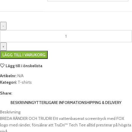
LÄGG TILL I VARUKORG
Lägg till i önskelista
Artikelnr:
N/A
Kategori:
T-shirts
Share:
BESKRIVNING
YTTERLIGARE INFORMATION
SHIPPING & DELIVERY
Beskrivning
BREDA RÄNDER OCH TRUDRI Ett vattenbaserat screentryck med FOX
logo med ränder, försäkrar att TruDri™ Tech Tee alltid presterar på högsta
nivå.