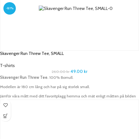
-81%
Skavenger Run Threw Tee, SMALL
T-shirts
49.00
kr
260.00
kr
Skavenger Run Threw Tee.
100% Bomull.
Modellen är 180 cm lång och har på sig storlek small.
Jämför våra mått med ditt favoritplagg hemma och mät enligt måtten på bilden
samt använd tabell.
ALLT I CM
BREDD
LÄNGD
ÄRMLÄNGD
X-Small