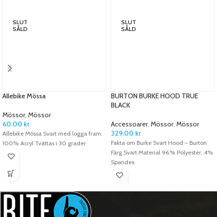
SLUT
SLUT
SÅLD
SÅLD
Allebike Mössa
BURTON BURKE HOOD TRUE
BLACK
Mössor
,
Mössor
60.00
kr
Accessoarer
,
Mössor
,
Mössor
329.00
kr
Allebike Mössa Svart med logga fram
Fakta om Burke Svart Hood – Burton
100% Acryl Tvättas i 30 grader
Färg Svart Material 96% Polyester, 4%
Spandex