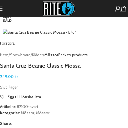
SLUT
SÅLD
Förstora
Hem
Snowboard
Kläder
Mössor
Back to products
Santa Cruz Beanie Classic Mössa
249.00
kr
Slut i lager
Lägg till i önskelista
Artikelnr:
82100-svart
Kategorier:
Mössor
,
Mössor
Share: