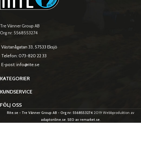
Tre Vänner Group AB
Org nr: 5568553274
Västanågatan 33, 57533 Eksjö
Telefon: 073-820 22 33
E-post: info@rite.se
KATEGORIER
KUNDSERVICE
FÖLJ OSS
Rite.se - Tre Vänner Group AB - Org nr: 5568553274
2019 Webbproduktion av
adaptonline.se
.
SEO av remarket.se
.