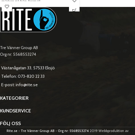
märken på från Animal!
Färg:
Mörkblå
Storlek:
7 5/8 (60,6 cm i omkrets)
Tre Vänner Group AB
Org nr: 5568553274
Västanågatan 33, 57533 Eksjö
Telefon: 073-820 22 33
E-post: info@rite.se
KATEGORIER
KUNDSERVICE
FÖLJ OSS
Rite.se - Tre Vänner Group AB - Org nr: 5568553274
2019 Webbproduktion av