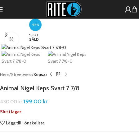
-54%
SLUT
Förstora
SÅLD
Hem
Streetwear
Kepsar
Animal Nigel Keps Svart 7 7/8
199.00
kr
430.00
kr
Slut i lager
Lägg till i önskelista