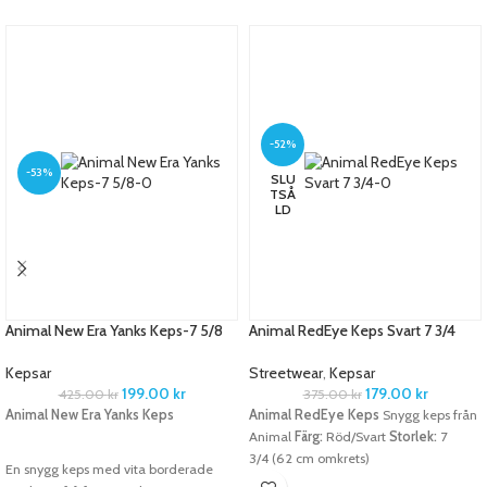
-52%
-53%
SLU
TSÅ
LD
Animal New Era Yanks Keps-7 5/8
Animal RedEye Keps Svart 7 3/4
Kepsar
Streetwear
,
Kepsar
199.00
kr
179.00
kr
425.00
kr
375.00
kr
Animal New Era Yanks Keps
Animal RedEye Keps
Snygg keps från
Animal
Färg:
Röd/Svart
Storlek:
7
3/4 (62 cm omkrets)
En snygg keps med vita borderade