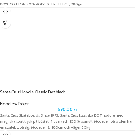
80% COTTON 20% POLYESTER FLEECE, 280gm
Santa Cruz Hoodie Classic Dot black
Hoodies/Tröjor
590.00
kr
Santa Cruz Skateboards Since 1973. Santa Cruz klassiska DOT hoddie med
magficka stort tryck på böstet. Tillverkad i 100% bomull. Modellen på bilden har
en storlek L på sig. Modellen är 180cm och väger 80kg