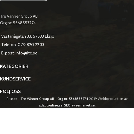
Tre Vänner Group AB
Org nr: 5568553274
Västanågatan 33, 57533 Eksjö
Telefon: 073-820 22 33
E-post: info@rite.se
KATEGORIER
KUNDSERVICE
FÖLJ OSS
Rite.se - Tre Vänner Group AB - Org nr: 5568553274
2019 Webbproduktion av
adaptonline.se
.
SEO av remarket.se
.