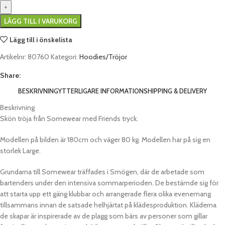
LÄGG TILL I VARUKORG
Lägg till i önskelista
Artikelnr:
80760
Kategori:
Hoodies/Tröjor
Share:
BESKRIVNING
YTTERLIGARE INFORMATION
SHIPPING & DELIVERY
Beskrivning
Skön tröja från Somewear med Friends tryck.
Modellen på bilden är 180cm och väger 80 kg. Modellen har på sig en
storlek Large.
Grundarna till Somewear träffades i Smögen, där de arbetade som
bartenders under den intensiva sommarperioden. De bestämde sig för
att starta upp ett gäng klubbar och arrangerade flera olika evenemang
tillsammans innan de satsade helhjärtat på klädesproduktion. Kläderna
de skapar är inspirerade av de plagg som bärs av personer som gillar