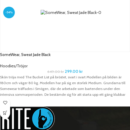
satsade helhjärtat på klädesproduktion. Kläderna de skapar är inspirerade av de
plagg som bärs av personer som gillar festivallivet och att njuta av härliga
-54%
sommarkvällar. Plaggen är tillverkade för att vara avslappnade och ge maximal
rörelsefrihet.
SomeWear, Sweat Jade Black
Hoodies/Tröjor
299.00
kr
649.00
kr
Skön tröja med The Bucket List på bröstet, svart i svart Modellen på bilden är
180cm och väger 80 kg. Modellen har på sig en storlek Medium. Grundarna till
Somewear träffades i Smögen, där de arbetade som bartenders under den
intensiva sommarperioden. De bestämde sig för att starta upp ett gäng klubbar
och arrangerade flera olika evenemang tillsammans innan de satsade helhjärtat
på klädesproduktion. Kläderna de skapar är inspirerade av de plagg som bärs av
personer som gillar festivallivet och att njuta av härliga sommarkvällar. Plaggen är
tillverkade för att vara avslappnade och ge maximal rörelsefrihet.