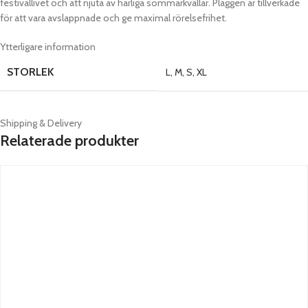
festivallivet och att njuta av härliga sommarkvällar. Plaggen är tillverkade
för att vara avslappnade och ge maximal rörelsefrihet.
Ytterligare information
STORLEK
L
,
M
,
S
,
XL
Shipping & Delivery
Relaterade produkter