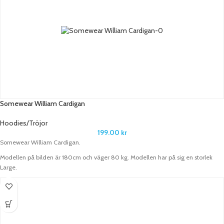
Somewear William Cardigan
Hoodies/Tröjor
199.00
kr
Somewear William Cardigan.
Modellen på bilden är 180cm och väger 80 kg. Modellen har på sig en storlek
Large.
Somewear – från Smögen till festivaler
Grundarna till Somewear träffades i Smögen, där de arbetade som bartenders
under den intensiva sommarperioden. De bestämde sig för att starta upp ett
gäng klubbar och arrangerade flera olika evenemang tillsammans innan de