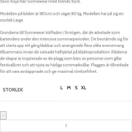
Skön tröja från Somewear med friends tryck.
Modellen på bilden är 180cm och väger 80 kg. Modellen har på sig en
storlek Large.
Grundarna till Somewear träffades i Smögen, där de arbetade som
bartenders under den intensiva sommarperioden. De bestämde sig för
att starta upp ett gäng klubbar och arrangerade flera olika evenemang
tillsammans innan de satsade helhjärtat på klädesproduktion. Kläderna
de skapar är inspirerade av de plagg som bärs av personer som gillar
festivallivet och att njuta av härliga sommarkvällar. Plaggen är tillverkade
för att vara avslappnade och ge maximal rörelsefrihet.
L
M
S
XL
STORLEK