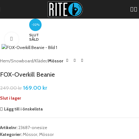
-32%
SLUT
Förstora
SÅLD
Hem
Snowboard
Kläder
Mössor
FOX-Overkill Beanie
169.00
kr
249.00
kr
Slut i lager
Lägg till i önskelista
Artikelnr:
23687-onesize
Kategorier:
Mössor
,
Mössor