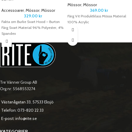
Mössor
,
Mössor
Accessoarer
,
Mössor
,
Mössor
369.00
kr
329.00
kr
Färg Vit Produktklass Mössa Material
Fakta om Burke Svart Hood – Burton
100% Acrylic
Färg Svart Material 96% Polyester, 4%
Spandex
Tre Vänner Group AB
Org nr: 5568553274
Västanågatan 33, 57533 Eksjö
Telefon: 073-820 22 33
E-post: info@rite.se
KATEGORIER