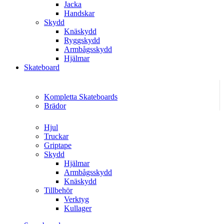
Jacka
Handskar
Skydd
Knäskydd
Ryggskydd
Armbågsskydd
Hjälmar
Skateboard
Kompletta Skateboards
Brädor
Hjul
Truckar
Griptape
Skydd
Hjälmar
Armbågsskydd
Knäskydd
Tillbehör
Verktyg
Kullager