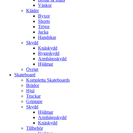
Väskor
Kläder
Byxor
Shorts
Tröjor
Jacka
Handskar
Skydd
Knäskydd
Ryggskydd
Armbågsskydd
Hjälmar
Övrigt
Skateboard
Kompletta Skateboards
Brädor
Hjul
Truckar
Griptape
Skydd
Hjälmar
Armbågsskydd
Knäskydd
Tillbehör