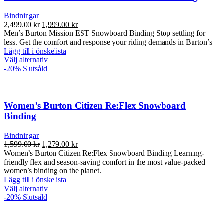
De
olika
Bindningar
alternativen
Det
Det
2,499.00
kr
1,999.00
kr
kan
ursprungliga
nuvarande
Men’s Burton Mission EST Snowboard Binding Stop settling for
väljas
priset
priset
less. Get the comfort and response your riding demands in Burton’s
på
var:
är:
Lägg till i önskelista
produktsidan
2,499.00 kr.
Den
1,999.00 kr.
Välj alternativ
här
-20%
Slutsåld
produkten
har
flera
varianter.
Women’s Burton Citizen Re:Flex Snowboard
De
Binding
olika
alternativen
Bindningar
kan
Det
Det
1,599.00
kr
1,279.00
kr
väljas
ursprungliga
nuvarande
Women’s Burton Citizen Re:Flex Snowboard Binding Learning-
på
priset
priset
friendly flex and season-saving comfort in the most value-packed
produktsidan
var:
är:
women’s binding on the planet.
1,599.00 kr.
1,279.00 kr.
Lägg till i önskelista
Den
Välj alternativ
här
-20%
Slutsåld
produkten
har