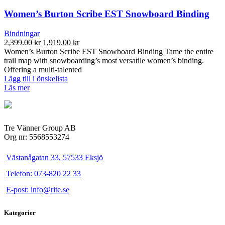
flera
varianter.
Women’s Burton Scribe EST Snowboard Binding
De
olika
Bindningar
alternativen
Det
Det
2,399.00
kr
1,919.00
kr
kan
ursprungliga
nuvarande
Women’s Burton Scribe EST Snowboard Binding Tame the entire
väljas
priset
priset
trail map with snowboarding’s most versatile women’s binding.
på
var:
är:
Offering a multi-talented
produktsidan
2,399.00 kr.
1,919.00 kr.
Lägg till i önskelista
Läs mer
Tre Vänner Group AB
Org nr: 5568553274
Västanågatan 33, 57533 Eksjö
Telefon: 073-820 22 33
E-post: info@rite.se
Kategorier