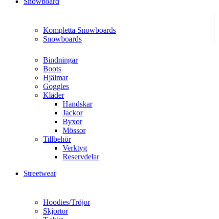
Snowboard
Kompletta Snowboards
Snowboards
Bindningar
Boots
Hjälmar
Goggles
Kläder
Handskar
Jackor
Byxor
Mössor
Tillbehör
Verktyg
Reservdelar
Streetwear
Hoodies/Tröjor
Skjortor