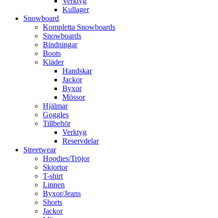
Verktyg
Kullager
Snowboard
Kompletta Snowboards
Snowboards
Bindningar
Boots
Kläder
Handskar
Jackor
Byxor
Mössor
Hjälmar
Goggles
Tillbehör
Verktyg
Reservdelar
Streetwear
Hoodies/Tröjor
Skjortor
T-shirt
Linnen
Byxor/Jeans
Shorts
Jackor