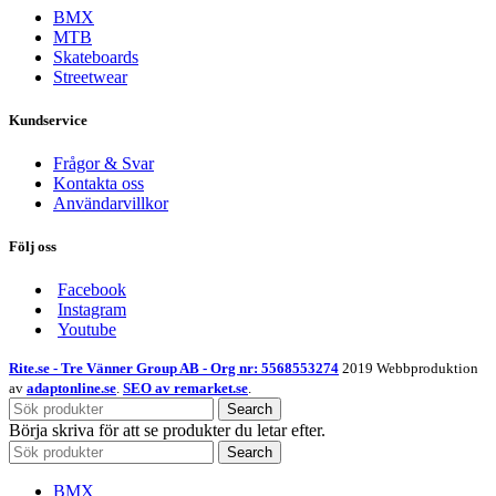
BMX
MTB
Skateboards
Streetwear
Kundservice
Frågor & Svar
Kontakta oss
Användarvillkor
Följ oss
Facebook
Instagram
Youtube
Rite.se - Tre Vänner Group AB - Org nr: 5568553274
2019 Webbproduktion
av
adaptonline.se
.
SEO av remarket.se
.
Search
Börja skriva för att se produkter du letar efter.
Search
BMX