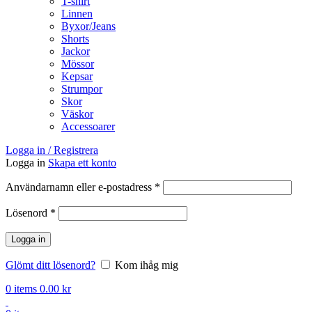
T-shirt
Linnen
Byxor/Jeans
Shorts
Jackor
Mössor
Kepsar
Strumpor
Skor
Väskor
Accessoarer
Logga in / Registrera
Logga in
Skapa ett konto
Obligatoriskt
Användarnamn eller e-postadress
*
Obligatoriskt
Lösenord
*
Logga in
Glömt ditt lösenord?
Kom ihåg mig
0
items
0.00
kr