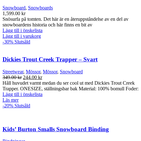
Snowboard
,
Snowboards
1,599.00
kr
Snösurfa på tomten. Det här är en återuppståndelse av en del av
snowboardens historia och här finns en bit av
Lägg till i önskelista
Lägg till i varukorg
-30%
Slutsåld
Dickies Trout Creek Trapper – Svart
Streetwear
,
Mössor
,
Mössor
,
Snowboard
Det
Det
349.00
kr
244.00
kr
ursprungliga
nuvarande
Håll huvudet varmt medan du ser cool ut med Dickies Trout Creek
priset
priset
Trapper. ONESIZE, ställningsbar bak Material: 100% bomull Foder:
var:
är:
Lägg till i önskelista
349.00 kr.
244.00 kr.
Läs mer
-20%
Slutsåld
Kids’ Burton Smalls Snowboard Binding