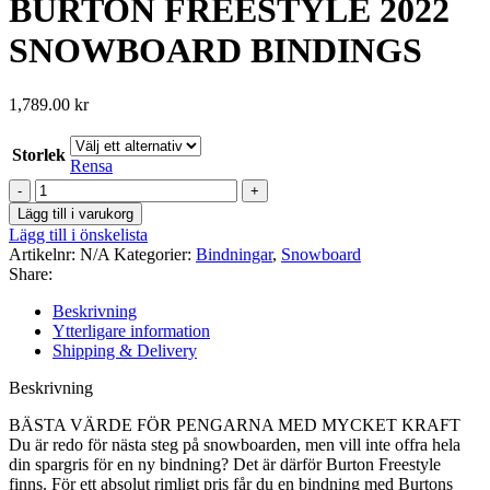
BURTON FREESTYLE 2022
SNOWBOARD BINDINGS
1,789.00
kr
Storlek
Rensa
BURTON
FREESTYLE
Lägg till i varukorg
2022
Lägg till i önskelista
SNOWBOARD
Artikelnr:
N/A
Kategorier:
Bindningar
,
Snowboard
BINDINGS
Share:
mängd
Beskrivning
Ytterligare information
Shipping & Delivery
Beskrivning
BÄSTA VÄRDE FÖR PENGARNA MED MYCKET KRAFT
Du är redo för nästa steg på snowboarden, men vill inte offra hela
din spargris för en ny bindning?
Det är därför Burton Freestyle
finns.
För ett absolut rimligt pris får du en bindning med Burtons