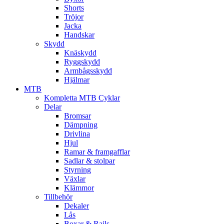
Shorts
Tröjor
Jacka
Handskar
Skydd
Knäskydd
Ryggskydd
Armbågsskydd
Hjälmar
MTB
Kompletta MTB Cyklar
Delar
Bromsar
Dämpning
Drivlina
Hjul
Ramar & framgafflar
Sadlar & stolpar
Styrning
Växlar
Klämmor
Tillbehör
Dekaler
Lås
Boxar & Rails