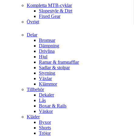
Kompletta MTB-cyklar
Slopestyle & Dirt
Fixed Gear
Övrigt
Delar
Bromsar
Dämpning
Drivlina
Hjul
Ramar & framgafflar
Sadlar & stolpar
Styrning
Växlar
Klämmor
Tillbehör
Dekaler
Lås
Boxar & Rails
Väskor
Kläder
Byxor
Shorts
Tröjor