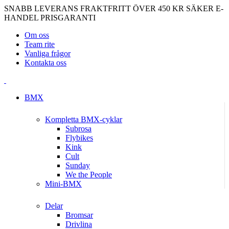
SNABB LEVERANS
FRAKTFRITT ÖVER 450 KR
SÄKER E-
HANDEL
PRISGARANTI
Om oss
Team rite
Vanliga frågor
Kontakta oss
BMX
Kompletta BMX-cyklar
Subrosa
Flybikes
Kink
Cult
Sunday
We the People
Mini-BMX
Delar
Bromsar
Drivlina