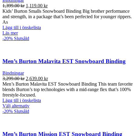
Bindningar
Det
Det
1,399.00
kr
1,119.00
kr
ursprungliga
nuvarande
Kids’ Burton Smalls Snowboard Binding Big brother performance
priset
priset
and strength, in a package that’s been perfected for younger rippers.
var:
är:
As
1,399.00 kr.
1,119.00 kr.
Lägg till i önskelista
Läs mer
-20%
Slutsåld
Men’s Burton Malavita EST Snowboard Binding
Bindningar
Det
Det
3,299.00
kr
2,639.00
kr
ursprungliga
nuvarande
Men’s Burton Malavita EST Snowboard Binding This team favorite
priset
priset
blends Burton’s top technologies with a mid-range flex that’s 100%
var:
är:
freestyle-focused.
3,299.00 kr.
2,639.00 kr.
Lägg till i önskelista
Den
Välj alternativ
här
-20%
Slutsåld
produkten
har
flera
varianter.
Men’s Burton Mission EST Snowboard Binding