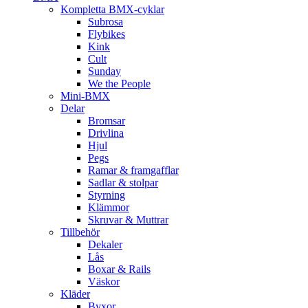
Kompletta BMX-cyklar
Subrosa
Flybikes
Kink
Cult
Sunday
We the People
Mini-BMX
Delar
Bromsar
Drivlina
Hjul
Pegs
Ramar & framgafflar
Sadlar & stolpar
Styrning
Klämmor
Skruvar & Muttrar
Tillbehör
Dekaler
Lås
Boxar & Rails
Väskor
Kläder
Byxor