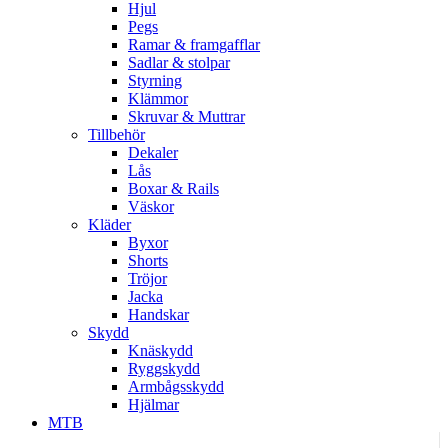
Hjul
Pegs
Ramar & framgafflar
Sadlar & stolpar
Styrning
Klämmor
Skruvar & Muttrar
Tillbehör
Dekaler
Lås
Boxar & Rails
Väskor
Kläder
Byxor
Shorts
Tröjor
Jacka
Handskar
Skydd
Knäskydd
Ryggskydd
Armbågsskydd
Hjälmar
MTB