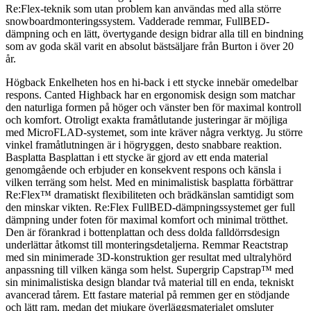
Re:Flex-teknik som utan problem kan användas med alla större
snowboardmonteringssystem.
Vadderade remmar, FullBED-
dämpning och en lätt, övertygande design bidrar alla till en bindning
som av goda skäl varit en absolut bästsäljare från Burton i över 20
år.
Högback Enkelheten hos en hi-back i ett stycke innebär omedelbar
respons. Canted Highback har en ergonomisk design som matchar
den naturliga formen på höger och vänster ben för maximal kontroll
och komfort. Otroligt exakta framåtlutande justeringar är möjliga
med MicroFLAD-systemet, som inte kräver några verktyg. Ju större
vinkel framåtlutningen är i högryggen, desto snabbare reaktion.
Basplatta Basplattan i ett stycke är gjord av ett enda material
genomgående och erbjuder en konsekvent respons och känsla i
vilken terräng som helst. Med en minimalistisk basplatta förbättrar
Re:Flex™ dramatiskt flexibiliteten och brädkänslan samtidigt som
den minskar vikten. Re:Flex FullBED-dämpningssystemet ger full
dämpning under foten för maximal komfort och minimal trötthet.
Den är förankrad i bottenplattan och dess dolda falldörrsdesign
underlättar åtkomst till monteringsdetaljerna. Remmar Reactstrap
med sin minimerade 3D-konstruktion ger resultat med ultralyhörd
anpassning till vilken känga som helst. Supergrip Capstrap™ med
sin minimalistiska design blandar två material till en enda, tekniskt
avancerad tårem. Ett fastare material på remmen ger en stödjande
och lätt ram, medan det mjukare överläggsmaterialet omsluter