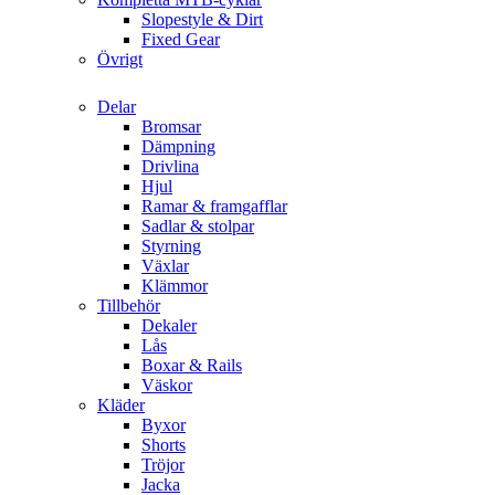
Slopestyle & Dirt
Fixed Gear
Övrigt
Delar
Bromsar
Dämpning
Drivlina
Hjul
Ramar & framgafflar
Sadlar & stolpar
Styrning
Växlar
Klämmor
Tillbehör
Dekaler
Lås
Boxar & Rails
Väskor
Kläder
Byxor
Shorts
Tröjor
Jacka