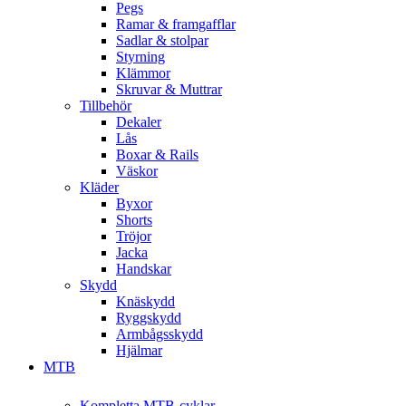
Pegs
Ramar & framgafflar
Sadlar & stolpar
Styrning
Klämmor
Skruvar & Muttrar
Tillbehör
Dekaler
Lås
Boxar & Rails
Väskor
Kläder
Byxor
Shorts
Tröjor
Jacka
Handskar
Skydd
Knäskydd
Ryggskydd
Armbågsskydd
Hjälmar
MTB
Kompletta MTB-cyklar