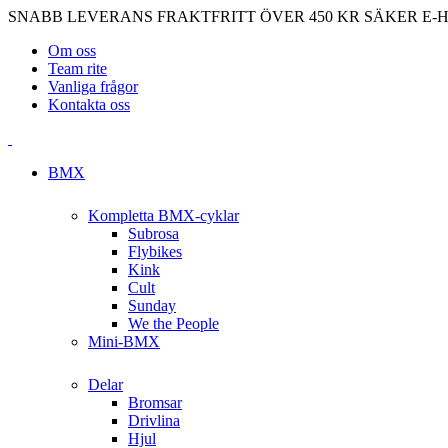
SNABB LEVERANS
FRAKTFRITT ÖVER 450 KR
SÄKER E-
Om oss
Team rite
Vanliga frågor
Kontakta oss
BMX
Kompletta BMX-cyklar
Subrosa
Flybikes
Kink
Cult
Sunday
We the People
Mini-BMX
Delar
Bromsar
Drivlina
Hjul