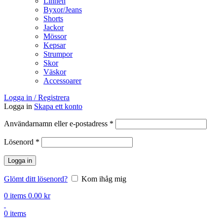
Linnen
Byxor/Jeans
Shorts
Jackor
Mössor
Kepsar
Strumpor
Skor
Väskor
Accessoarer
Logga in / Registrera
Logga in
Skapa ett konto
Obligatoriskt
Användarnamn eller e-postadress
*
Obligatoriskt
Lösenord
*
Logga in
Glömt ditt lösenord?
Kom ihåg mig
0
items
0.00
kr
0
items