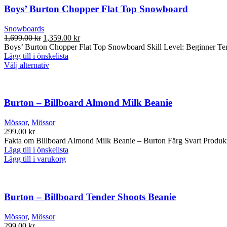
Boys’ Burton Chopper Flat Top Snowboard
Snowboards
Det
Det
1,699.00
kr
1,359.00
kr
ursprungliga
nuvarande
Boys’ Burton Chopper Flat Top Snowboard Skill Level: Beginner Terrai
priset
priset
Lägg till i önskelista
var:
Den
är:
Välj alternativ
1,699.00 kr.
här
1,359.00 kr.
produkten
har
flera
Burton – Billboard Almond Milk Beanie
varianter.
De
Mössor
,
Mössor
olika
299.00
kr
alternativen
Fakta om Billboard Almond Milk Beanie – Burton Färg Svart Produkt
kan
Lägg till i önskelista
väljas
Lägg till i varukorg
på
produktsidan
Burton – Billboard Tender Shoots Beanie
Mössor
,
Mössor
299.00
kr