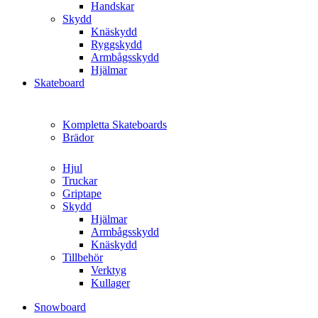
Handskar
Skydd
Knäskydd
Ryggskydd
Armbågsskydd
Hjälmar
Skateboard
Kompletta Skateboards
Brädor
Hjul
Truckar
Griptape
Skydd
Hjälmar
Armbågsskydd
Knäskydd
Tillbehör
Verktyg
Kullager
Snowboard