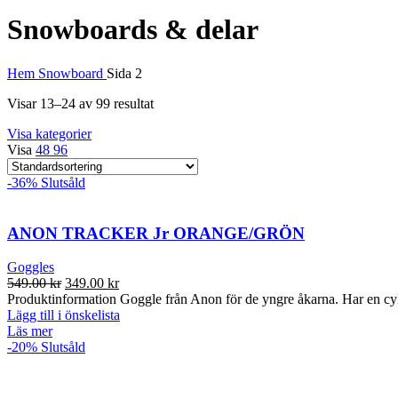
Snowboards & delar
Hem
Snowboard
Sida 2
Visar 13–24 av 99 resultat
Visa kategorier
Visa
48
96
-36%
Slutsåld
ANON TRACKER Jr ORANGE/GRÖN
Goggles
Det
Det
549.00
kr
349.00
kr
ursprungliga
nuvarande
Produktinformation Goggle från Anon för de yngre åkarna. Har en cyli
priset
priset
Lägg till i önskelista
var:
är:
Läs mer
549.00 kr.
349.00 kr.
-20%
Slutsåld