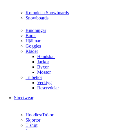
Kompletta Snowboards
Snowboards
Bindningar
Boots
Hjälmar
Goggles
Kläder
Handskar
Jackor
Byxor
Mössor
Tillbehör
Verktyg
Reservdelar
Streetwear
Hoodies/Tröjor
Skjortor
T-shirt