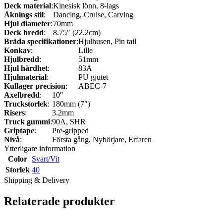
Deck material
:
Kinesisk lönn, 8-lags
Åknings stil
:
Dancing, Cruise, Carving
Hjul diameter
:
70mm
Deck bredd
:
8.75″ (22.2cm)
Bräda specifikationer
:
Hjulhusen, Pin tail
Konkav
:
Lille
Hjulbredd
:
51mm
Hjul hårdhet
:
83A
Hjulmaterial
:
PU gjutet
Kullager precision
:
ABEC-7
Axelbredd
:
10″
Truckstorlek
:
180mm (7″)
Risers
:
3.2mm
Truck gummi
:
90A, SHR
Griptape
:
Pre-gripped
Nivå
:
Första gång, Nybörjare, Erfaren
Ytterligare information
Color
Svart/Vit
Storlek
40
Shipping & Delivery
Relaterade produkter