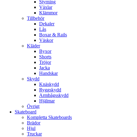
Styrning
Växlar
Klämmor
Tillbehör
Dekaler
Lås
Boxar & Rails
Väskor
Kläder
Byxor
Shorts
Tröjor
Jacka
Handskar
Skydd
Knäskydd
Ryggskydd
Armbågsskydd
Hjälmar
Övrigt
Skateboard
Kompletta Skateboards
Brädor
Hjul
Truckar