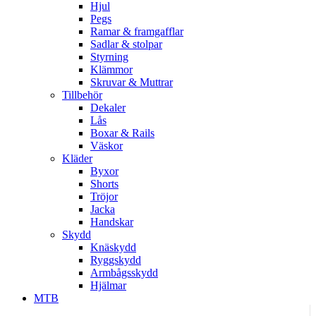
Hjul
Pegs
Ramar & framgafflar
Sadlar & stolpar
Styrning
Klämmor
Skruvar & Muttrar
Tillbehör
Dekaler
Lås
Boxar & Rails
Väskor
Kläder
Byxor
Shorts
Tröjor
Jacka
Handskar
Skydd
Knäskydd
Ryggskydd
Armbågsskydd
Hjälmar
MTB