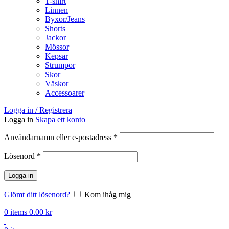
T-shirt
Linnen
Byxor/Jeans
Shorts
Jackor
Mössor
Kepsar
Strumpor
Skor
Väskor
Accessoarer
Logga in / Registrera
Logga in
Skapa ett konto
Obligatoriskt
Användarnamn eller e-postadress
*
Obligatoriskt
Lösenord
*
Logga in
Glömt ditt lösenord?
Kom ihåg mig
0
items
0.00
kr