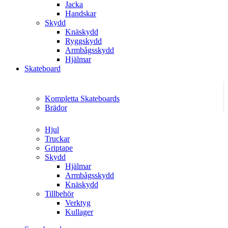
Jacka
Handskar
Skydd
Knäskydd
Ryggskydd
Armbågsskydd
Hjälmar
Skateboard
Kompletta Skateboards
Brädor
Hjul
Truckar
Griptape
Skydd
Hjälmar
Armbågsskydd
Knäskydd
Tillbehör
Verktyg
Kullager