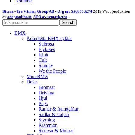
Youtube
Rite.se - Tre Vänner Group AB - Org nr: 5568553274
2019 Webbproduktion
av
adaptonline.se
.
SEO av remarket.se
.
Search
BMX
Kompletta BMX-cyklar
Subrosa
Flybikes
Kink
Cult
Sunday
We the People
Mini-BMX
Delar
Bromsar
Drivlina
Hjul
Pegs
Ramar & framgafflar
Sadlar & stolpar
Styrning
Klämmor
Skruvar & Muttrar