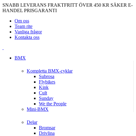
SNABB LEVERANS
FRAKTFRITT ÖVER 450 KR
SÄKER E-
HANDEL
PRISGARANTI
Om oss
Team rite
Vanliga frågor
Kontakta oss
BMX
Kompletta BMX-cyklar
Subrosa
Flybikes
Kink
Cult
Sunday
We the People
Mini-BMX
Delar
Bromsar
Drivlina