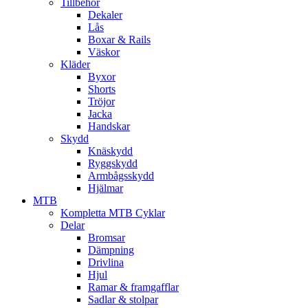
Tillbehör
Dekaler
Lås
Boxar & Rails
Väskor
Kläder
Byxor
Shorts
Tröjor
Jacka
Handskar
Skydd
Knäskydd
Ryggskydd
Armbågsskydd
Hjälmar
MTB
Kompletta MTB Cyklar
Delar
Bromsar
Dämpning
Drivlina
Hjul
Ramar & framgafflar
Sadlar & stolpar