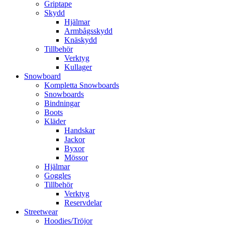
Griptape
Skydd
Hjälmar
Armbågsskydd
Knäskydd
Tillbehör
Verktyg
Kullager
Snowboard
Kompletta Snowboards
Snowboards
Bindningar
Boots
Kläder
Handskar
Jackor
Byxor
Mössor
Hjälmar
Goggles
Tillbehör
Verktyg
Reservdelar
Streetwear
Hoodies/Tröjor