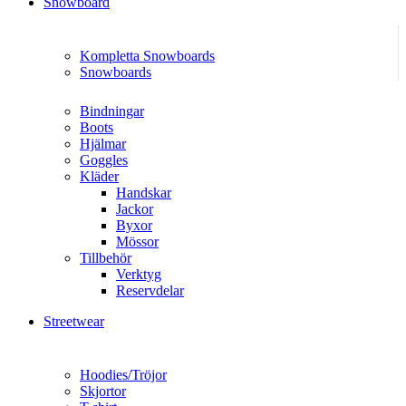
Snowboard
Kompletta Snowboards
Snowboards
Bindningar
Boots
Hjälmar
Goggles
Kläder
Handskar
Jackor
Byxor
Mössor
Tillbehör
Verktyg
Reservdelar
Streetwear
Hoodies/Tröjor
Skjortor