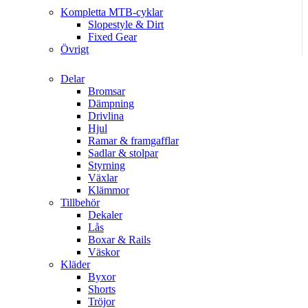
Kompletta MTB-cyklar
Slopestyle & Dirt
Fixed Gear
Övrigt
Delar
Bromsar
Dämpning
Drivlina
Hjul
Ramar & framgafflar
Sadlar & stolpar
Styrning
Växlar
Klämmor
Tillbehör
Dekaler
Lås
Boxar & Rails
Väskor
Kläder
Byxor
Shorts
Tröjor