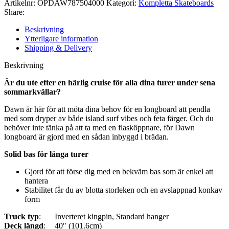
Artikelnr:
OPDAW787504000
Kategori:
Kompletta Skateboards
Share:
Beskrivning
Ytterligare information
Shipping & Delivery
Beskrivning
Är du ute efter en härlig cruise för alla dina turer under sena
sommarkvällar?
Dawn är här för att möta dina behov för en longboard att pendla
med som dryper av både island surf vibes och feta färger. Och du
behöver inte tänka på att ta med en flasköppnare, för Dawn
longboard är gjord med en sådan inbyggd i brädan.
Solid bas för långa turer
Gjord för att förse dig med en bekväm bas som är enkel att
hantera
Stabilitet får du av blotta storleken och en avslappnad konkav
form
Truck typ
:
Inverteret kingpin, Standard hanger
Deck längd
:
40″ (101.6cm)