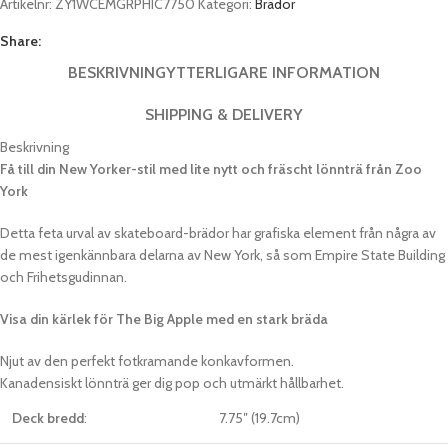
Artikelnr:
ZY1WCEMGRPHIC7750
Kategori:
Brädor
Share:
BESKRIVNING
YTTERLIGARE INFORMATION
SHIPPING & DELIVERY
Beskrivning
Få till din New Yorker-stil med lite nytt och fräscht lönnträ från Zoo
York
Detta feta urval av skateboard-brädor har grafiska element från några av
de mest igenkännbara delarna av New York, så som Empire State Building
och Frihetsgudinnan.
Visa din kärlek för The Big Apple med en stark bräda
Njut av den perfekt fotkramande konkavformen.
Kanadensiskt lönnträ ger dig pop och utmärkt hållbarhet.
Deck bredd
:
7.75″ (19.7cm)