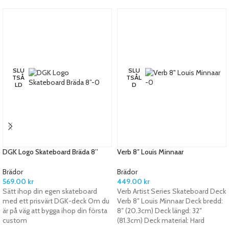
SLU
SLU
TSÅ
TSÅL
LD
D
DGK Logo Skateboard Bräda 8”
Verb 8″ Louis Minnaar
Brädor
Brädor
569.00
kr
449.00
kr
Sätt ihop din egen skateboard
Verb Artist Series Skateboard Deck
med ett prisvärt DGK-deck Om du
Verb 8″ Louis Minnaar Deck bredd:
är på väg att bygga ihop din första
8″ (20.3cm) Deck längd: 32″
custom
(81.3cm) Deck material: Hard