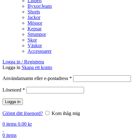
Linnen
Byxor/Jeans
Shorts
Jackor
Mössor
Kepsar
Strumpor
Skor
Väskor
Accessoarer
Logga in / Registrera
Logga in
Skapa ett konto
Obligatoriskt
Användarnamn eller e-postadress
*
Obligatoriskt
Lösenord
*
Logga in
Glömt ditt lösenord?
Kom ihåg mig
0
items
0.00
kr
0
items