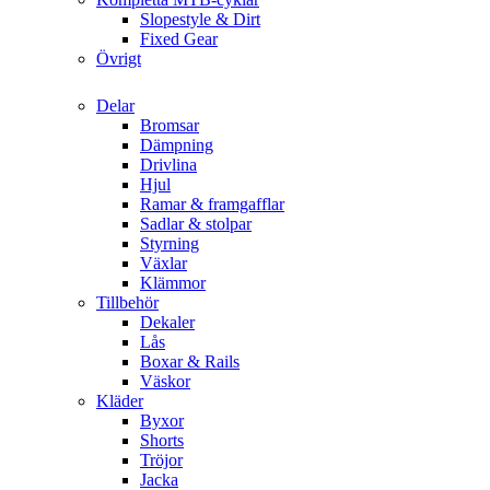
Slopestyle & Dirt
Fixed Gear
Övrigt
Delar
Bromsar
Dämpning
Drivlina
Hjul
Ramar & framgafflar
Sadlar & stolpar
Styrning
Växlar
Klämmor
Tillbehör
Dekaler
Lås
Boxar & Rails
Väskor
Kläder
Byxor
Shorts
Tröjor
Jacka