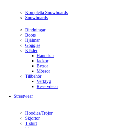
Kompletta Snowboards
Snowboards
Bindningar
Boots
Hjälmar
Goggles
Kläder
Handskar
Jackor
Byxor
Mössor
Tillbehör
Verktyg
Reservdelar
Streetwear
Hoodies/Tröjor
Skjortor
T-shirt