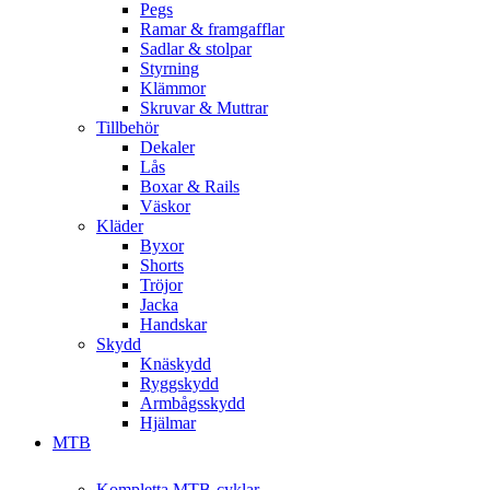
Pegs
Ramar & framgafflar
Sadlar & stolpar
Styrning
Klämmor
Skruvar & Muttrar
Tillbehör
Dekaler
Lås
Boxar & Rails
Väskor
Kläder
Byxor
Shorts
Tröjor
Jacka
Handskar
Skydd
Knäskydd
Ryggskydd
Armbågsskydd
Hjälmar
MTB
Kompletta MTB-cyklar