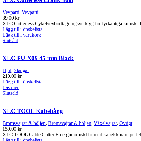
Vevparti
,
Vevparti
89.00
kr
XLC Cotterless Cykelvevborttagningsverktyg för fyrkantiga koniska
Lägg till i önskelista
Lägg till i varukorg
Slutsåld
XLC PU-X09 45 mm Black
Hjul
,
Slangar
219.00
kr
Lägg till i önskelista
Läs mer
Slutsåld
XLC TOOL Kabeltång
Bromsvajrar & höljen
,
Bromsvajrar & höljen
,
Växelvajrar
,
Övrigt
159.00
kr
XLC TOOL Cable Cutter En ergonomiskt formad kabelskärare perfekt fö
Lägg till i önskelista