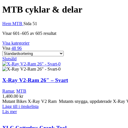
MTB cyklar & delar
Hem
MTB
Sida 51
Visar 601–605 av 605 resultat
Visa kategorier
Visa
48
96
Slutsåld
X-Ray V2-Ram 26″ – Svart
Ramar
,
MTB
1,400.00
kr
Mutant Bikes X-Ray V2 Ram Mutants snygga, uppdaterade X-Ray V
Lägg till i önskelista
Läs mer
XLC Cotterless Crank Tool