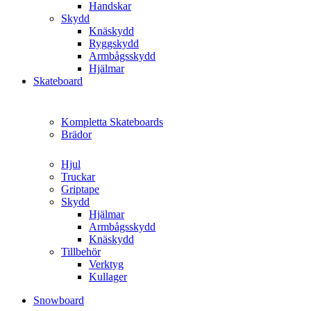
Handskar
Skydd
Knäskydd
Ryggskydd
Armbågsskydd
Hjälmar
Skateboard
Kompletta Skateboards
Brädor
Hjul
Truckar
Griptape
Skydd
Hjälmar
Armbågsskydd
Knäskydd
Tillbehör
Verktyg
Kullager
Snowboard