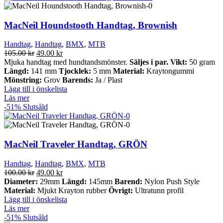
MacNeil Houndstooth Handtag, Brownish
Handtag
,
Handtag
,
BMX
,
MTB
Det
Det
105.00
kr
49.00
kr
ursprungliga
nuvarande
Mjuka handtag med hundtandsmönster.
Säljes i par.
Vikt:
50 gram
priset
priset
Längd:
141 mm
Tjocklek:
5 mm
Material:
Kraytongummi
var:
är:
Mönstring:
Grov
Barends:
Ja / Plast
105.00 kr.
49.00 kr.
Lägg till i önskelista
Läs mer
-51%
Slutsåld
MacNeil Traveler Handtag, GRÖN
Handtag
,
Handtag
,
BMX
,
MTB
Det
Det
100.00
kr
49.00
kr
ursprungliga
nuvarande
Diameter:
29mm
Längd:
145mm
Barend:
Nylon Push Style
priset
priset
Material:
Mjukt Krayton rubber
Övrigt:
Ultratunn profil
var:
är:
Lägg till i önskelista
100.00 kr.
49.00 kr.
Läs mer
-51%
Slutsåld