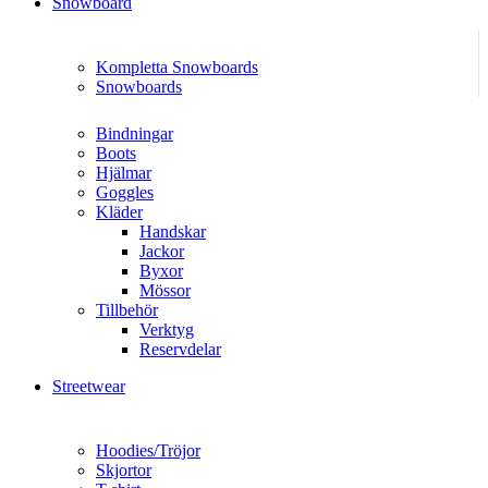
Snowboard
Kompletta Snowboards
Snowboards
Bindningar
Boots
Hjälmar
Goggles
Kläder
Handskar
Jackor
Byxor
Mössor
Tillbehör
Verktyg
Reservdelar
Streetwear
Hoodies/Tröjor
Skjortor