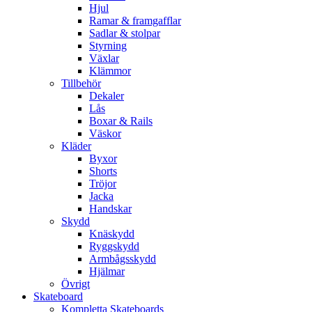
Hjul
Ramar & framgafflar
Sadlar & stolpar
Styrning
Växlar
Klämmor
Tillbehör
Dekaler
Lås
Boxar & Rails
Väskor
Kläder
Byxor
Shorts
Tröjor
Jacka
Handskar
Skydd
Knäskydd
Ryggskydd
Armbågsskydd
Hjälmar
Övrigt
Skateboard
Kompletta Skateboards