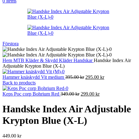
0
items
Förstora
Hem
MTB
Kläder & Skydd
Kläder
Handskar
Handske Index Air
Adjustable Krypton Blue (X-L)
Det
Det
Hammer knäskydd Vit medium
395.00
kr
295.00
kr
ursprungliga
nuvarande
Back to products
priset
priset
Det
var:
Det
är:
Keps Poc corp Bohrium Red
349.00
kr
299.00
kr
ursprungliga
395.00 kr.
nuvarande
295.00 kr.
priset
priset
Handske Index Air Adjustable
var:
är:
349.00 kr.
299.00 kr.
Krypton Blue (X-L)
449.00
kr