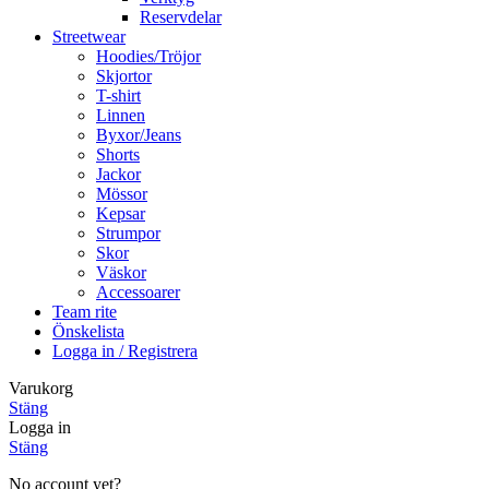
Reservdelar
Streetwear
Hoodies/Tröjor
Skjortor
T-shirt
Linnen
Byxor/Jeans
Shorts
Jackor
Mössor
Kepsar
Strumpor
Skor
Väskor
Accessoarer
Team rite
Önskelista
Logga in / Registrera
Varukorg
Stäng
Logga in
Stäng
No account yet?