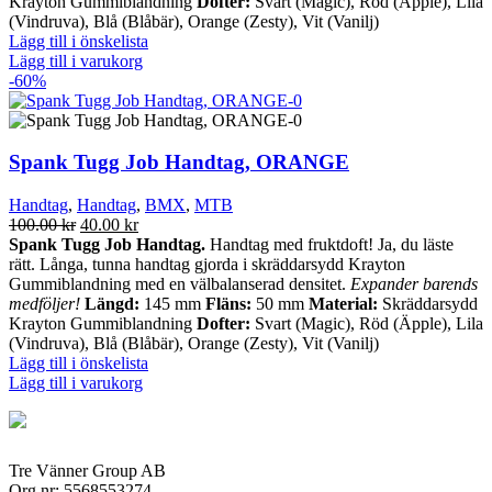
Krayton Gummiblandning
Dofter:
Svart (Magic), Röd (Äpple), Lila
(Vindruva), Blå (Blåbär), Orange (Zesty), Vit (Vanilj)
Lägg till i önskelista
Lägg till i varukorg
-60%
Spank Tugg Job Handtag, ORANGE
Handtag
,
Handtag
,
BMX
,
MTB
Det
Det
100.00
kr
40.00
kr
ursprungliga
nuvarande
Spank Tugg Job Handtag.
Handtag med fruktdoft! Ja, du läste
priset
priset
rätt. Långa, tunna handtag gjorda i skräddarsydd Krayton
var:
är:
Gummiblandning med en välbalanserad densitet.
Expander barends
100.00 kr.
40.00 kr.
medföljer!
Längd:
145 mm
Fläns:
50 mm
Material:
Skräddarsydd
Krayton Gummiblandning
Dofter:
Svart (Magic), Röd (Äpple), Lila
(Vindruva), Blå (Blåbär), Orange (Zesty), Vit (Vanilj)
Lägg till i önskelista
Lägg till i varukorg
Tre Vänner Group AB
Org nr: 5568553274