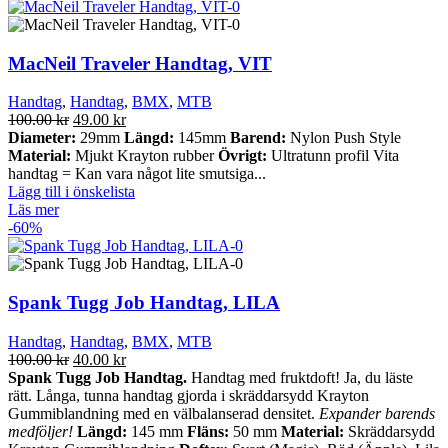
MacNeil Traveler Handtag, VIT
Handtag
,
Handtag
,
BMX
,
MTB
Det
Det
100.00
kr
49.00
kr
ursprungliga
nuvarande
Diameter:
29mm
Längd:
145mm
Barend:
Nylon Push Style
priset
priset
Material:
Mjukt Krayton rubber
Övrigt:
Ultratunn profil Vita
var:
är:
handtag = Kan vara något lite smutsiga...
100.00 kr.
49.00 kr.
Lägg till i önskelista
Läs mer
-60%
Spank Tugg Job Handtag, LILA
Handtag
,
Handtag
,
BMX
,
MTB
Det
Det
100.00
kr
40.00
kr
ursprungliga
nuvarande
Spank Tugg Job Handtag.
Handtag med fruktdoft! Ja, du läste
priset
priset
rätt. Långa, tunna handtag gjorda i skräddarsydd Krayton
var:
är:
Gummiblandning med en välbalanserad densitet.
Expander barends
100.00 kr.
40.00 kr.
medföljer!
Längd:
145 mm
Fläns:
50 mm
Material:
Skräddarsydd