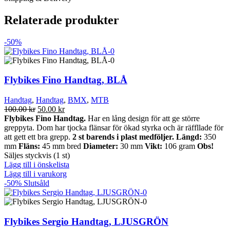
Relaterade produkter
-50%
Flybikes Fino Handtag, BLÅ
Handtag
,
Handtag
,
BMX
,
MTB
Det
Det
100.00
kr
50.00
kr
ursprungliga
nuvarande
Flybikes Fino Handtag.
Har en lång design för att ge större
priset
priset
greppyta. Dom har tjocka flänsar för ökad styrka och är räffllade för
var:
är:
att gett ett bra grepp.
2 st barends i plast medföljer.
Längd:
350
100.00 kr.
50.00 kr.
mm
Fläns:
45 mm bred
Diameter:
30 mm
Vikt:
106 gram
Obs!
Säljes styckvis (1 st)
Lägg till i önskelista
Lägg till i varukorg
-50%
Slutsåld
Flybikes Sergio Handtag, LJUSGRÖN