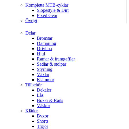
Kompletta MTB-cyklar
Slopestyle & Dirt
Fixed Gear
Övrigt
Delar
Bromsar
Dämpning
Drivlina
Hjul
Ramar & framgafflar
Sadlar & stolpar
Styrning
Växlar
Klämmor
Tillbehör
Dekaler
Lås
Boxar & Rails
Väskor
Kläder
Byxor
Shorts
Tröjor