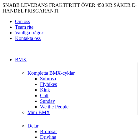
SNABB LEVERANS
FRAKTFRITT ÖVER 450 KR
SÄKER E-
HANDEL
PRISGARANTI
Om oss
Team rite
Vanliga frågor
Kontakta oss
BMX
Kompletta BMX-cyklar
Subrosa
Flybikes
Kink
Cult
Sunday
We the People
Mini-BMX
Delar
Bromsar
Drivlina