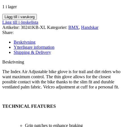
1 i lager
Handske
Lägg till i varukorg
Index
Lägg till i önskelista
Air
Artikelnr:
30241KB-XL
Kategorier:
BMX
,
Handskar
Adjustable
Share:
Krypton
Blue
Beskrivning
(X-
Ytterligare information
L)
Shipping & Delivery
mängd
Beskrivning
The Index Air Adjustable bike glove is for trail and dirt riders who
want maximum control. The thin glove allows for the closest
possible contact with the bike thanks to the slim fit and durable
ventilated palm fabric. Velcro adjustment at cuff for a personal fit.
TECHNICAL FEATURES
Grip patches to enhance braking