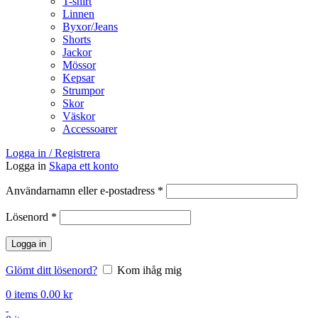
T-shirt
Linnen
Byxor/Jeans
Shorts
Jackor
Mössor
Kepsar
Strumpor
Skor
Väskor
Accessoarer
Logga in / Registrera
Logga in
Skapa ett konto
Obligatoriskt
Användarnamn eller e-postadress
*
Obligatoriskt
Lösenord
*
Logga in
Glömt ditt lösenord?
Kom ihåg mig
0
items
0.00
kr