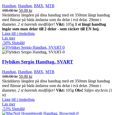
Handtag
,
Handtag
,
BMX
,
MTB
Det
Det
100.00
kr
50.00
kr
ursprungliga
nuvarande
Skräddarsy längden på dina handtag med ett 350mm långt handtag
priset
priset
med flänsar på båda ändarna som du delar i två delar. 29mm i
var:
är:
diameter.
2 st barends medföljer!
Vikt:
105g
1 st långt handtag
100.00 kr.
50.00 kr.
ingår som man delar till 2 delar - som räcker till EN hoj.
Lägg till i önskelista
Läs mer
-50%
Slutsåld
Flybikes Sergio Handtag, SVART
Handtag
,
Handtag
,
BMX
,
MTB
Det
Det
100.00
kr
50.00
kr
ursprungliga
nuvarande
Skräddarsy längden på dina handtag med ett 350mm långt handtag
priset
priset
med flänsar på båda ändarna som du delar i två delar. 29mm i
var:
är:
diameter.
2 st barends medföljer!
Vikt:
105g
Obs!
Säljes styckvis (1
100.00 kr.
50.00 kr.
st)
Lägg till i önskelista
Läs mer
-53%
Slutsåld