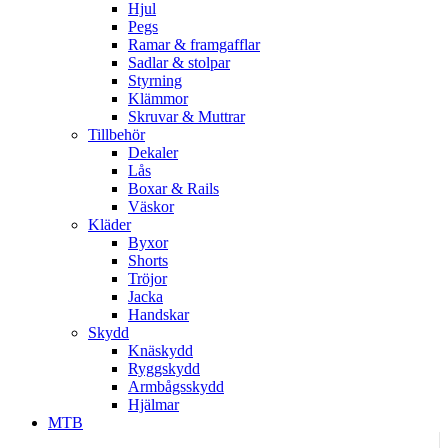
Hjul
Pegs
Ramar & framgafflar
Sadlar & stolpar
Styrning
Klämmor
Skruvar & Muttrar
Tillbehör
Dekaler
Lås
Boxar & Rails
Väskor
Kläder
Byxor
Shorts
Tröjor
Jacka
Handskar
Skydd
Knäskydd
Ryggskydd
Armbågsskydd
Hjälmar
MTB