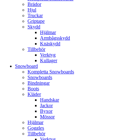
Brädor
Hjul
Truckar
Griptape
Skydd
Hjälmar
Armbågsskydd
Knäskydd
Tillbehör
Verktyg
Kullager
Snowboard
Kompletta Snowboards
Snowboards
Bindningar
Boots
Kläder
Handskar
Jackor
Byxor
Mössor
Hjälmar
Goggles
Tillbehör
Verktyg