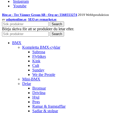
Instagram
Youtube
Rite.se - Tre Vänner Group AB - Org nr: 5568553274
2019 Webbproduktion
av
adaptonline.se
.
SEO av remarket.se
.
Search
Börja skriva för att se produkter du letar efter.
Search
BMX
Kompletta BMX-cyklar
Subrosa
Flybikes
Kink
Cult
Sunday
We the People
Mini-BMX
Delar
Bromsar
Drivlina
Hjul
Pegs
Ramar & framgafflar
Sadlar & stolpar