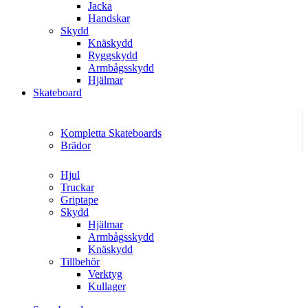
Jacka
Handskar
Skydd
Knäskydd
Ryggskydd
Armbågsskydd
Hjälmar
Skateboard
Kompletta Skateboards
Brädor
Hjul
Truckar
Griptape
Skydd
Hjälmar
Armbågsskydd
Knäskydd
Tillbehör
Verktyg
Kullager