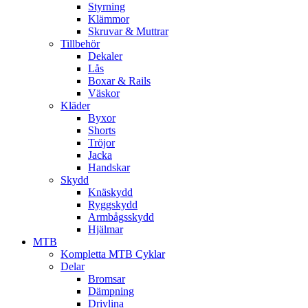
Styrning
Klämmor
Skruvar & Muttrar
Tillbehör
Dekaler
Lås
Boxar & Rails
Väskor
Kläder
Byxor
Shorts
Tröjor
Jacka
Handskar
Skydd
Knäskydd
Ryggskydd
Armbågsskydd
Hjälmar
MTB
Kompletta MTB Cyklar
Delar
Bromsar
Dämpning
Drivlina