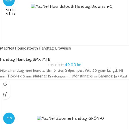
-53%
SLUT
SÅLD
MacNeil Houndstooth Handtag, Brownish
Handtag
,
Handtag
,
BMX
,
MTB
49.00
kr
105.00
kr
Mjuka handtag med hundtandsmönster.
Säljes i par.
Vikt:
50 gram
Längd:
141
mm
Tjocklek:
5 mm
Material:
Kraytongummi
Mönstring:
Grov
Barends:
Ja / Plast
-51%