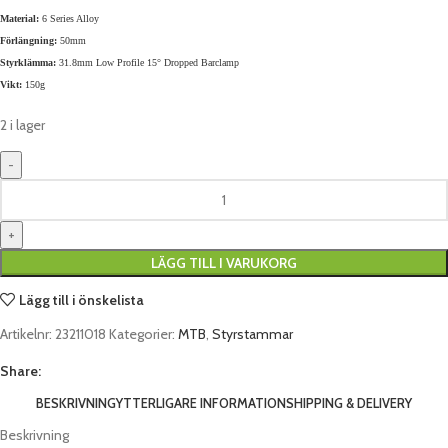
Material:
6 Series Alloy
Förlängning:
50mm
Styrklämma:
31.8mm Low Profile 15° Dropped Barclamp
Vikt:
150g
2 i lager
LÄGG TILL I VARUKORG
Lägg till i önskelista
Artikelnr:
23211018
Kategorier:
MTB
,
Styrstammar
Share:
BESKRIVNING
YTTERLIGARE INFORMATION
SHIPPING & DELIVERY
Beskrivning