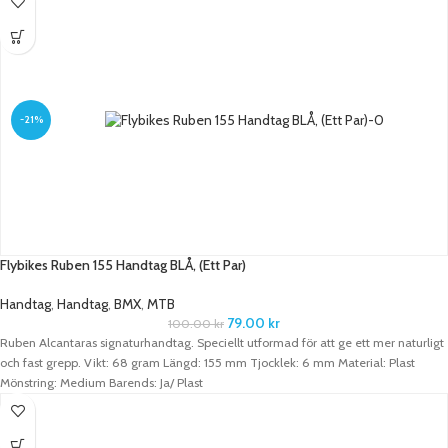
-21%
Flybikes Ruben 155 Handtag BLÅ, (Ett Par)
Handtag
,
Handtag
,
BMX
,
MTB
79.00
kr
100.00
kr
Ruben Alcantaras signaturhandtag. Speciellt utformad för att ge ett mer naturligt
och fast grepp. Vikt: 68 gram Längd: 155 mm Tjocklek: 6 mm Material: Plast
Mönstring: Medium Barends: Ja/ Plast