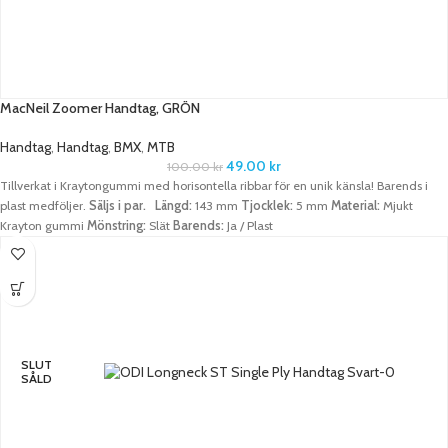
MacNeil Zoomer Handtag, GRÖN
Handtag
,
Handtag
,
BMX
,
MTB
49.00
kr
100.00
kr
Tillverkat i Kraytongummi med horisontella ribbar för en unik känsla! Barends i
plast medföljer.
Säljs i par.
Längd:
143 mm
Tjocklek:
5 mm
Material:
Mjukt
Krayton gummi
Mönstring:
Slät
Barends:
Ja / Plast
SLUT
SÅLD