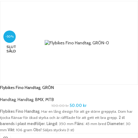
-50%
SLUT
SÅLD
Flybikes Fino Handtag, GRÖN
Handtag
,
Handtag
,
BMX
,
MTB
50.00
kr
100.00
kr
Flybikes Fino Handtag.
Har en lång design för att ge större greppyta. Dom har
tjocka flänsar för ökad styrka och är räffllade för att gett ett bra grepp.
2 st
barends i plast medföljer.
Längd:
350 mm
Fläns:
45 mm bred
Diameter:
30
mm
Vikt:
106 gram
Obs!
Säljes styckvis (1 st)