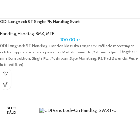
ODI Longneck ST Single Ply Handtag Svart
Handtag
,
Handtag
,
BMX
,
MTB
100.00
kr
ODI Longneck ST Handtag.
Har den klassiska Longneck-räfflade mönstringen
och har öppna ändar som passar för Push-In Barends (2 st medföljer).
Längd:
143
mm
Konstruktion:
Single Ply, Mushroom Style
Mönstring:
Räfflad
Barends:
Push-
In (medföljer)
SLUT
SÅLD