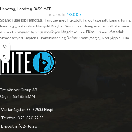
Handtag
,
Handtag
,
BMX
,
MTB
40.00
kr
100.00
kr
Spank Tugg Job Handtag.
Handtag med fruktdoft! Ja, du läste rätt. Långa, tunna
handtag gjorda i skräddarsydd Krayton Gummiblandning med en välbalanserad
densitet.
Expander barends medföljer!
Längd:
145 mm
Fläns:
50 mm
Material:
Skräddarsydd Krayton Gummiblandning
Dofter:
Svart (Magic), Röd (Äpple), Lila
(Vindruva), Blå (Blåbär), Orange (Zesty), Vit (Vanilj)
Tre Vänner Group AB
Org nr: 5568553274
Västanågatan 33, 57533 Eksjö
Telefon: 073-820 22 33
E-post: info@rite.se