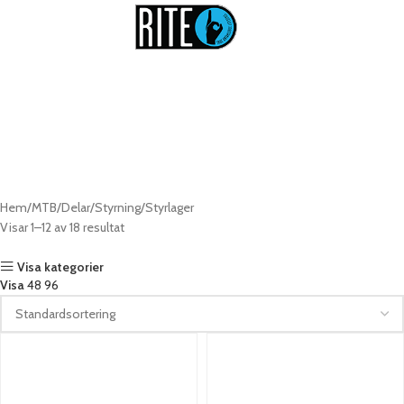
Styrlager till MTB
Hem
MTB
Delar
Styrning
Styrlager
Visar 1–12 av 18 resultat
Visa kategorier
Visa
48
96