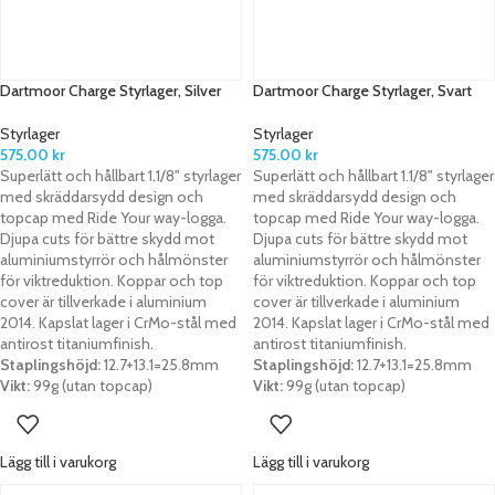
Dartmoor Charge Styrlager, Silver
Dartmoor Charge Styrlager, Svart
Styrlager
Styrlager
575.00
kr
575.00
kr
Superlätt och hållbart 1.1/8" styrlager
Superlätt och hållbart 1.1/8" styrlager
med skräddarsydd design och
med skräddarsydd design och
topcap med Ride Your way-logga.
topcap med Ride Your way-logga.
Djupa cuts för bättre skydd mot
Djupa cuts för bättre skydd mot
aluminiumstyrrör och hålmönster
aluminiumstyrrör och hålmönster
för viktreduktion. Koppar och top
för viktreduktion. Koppar och top
cover är tillverkade i aluminium
cover är tillverkade i aluminium
2014. Kapslat lager i CrMo-stål med
2014. Kapslat lager i CrMo-stål med
antirost titaniumfinish.
antirost titaniumfinish.
Staplingshöjd:
12.7+13.1=25.8mm
Staplingshöjd:
12.7+13.1=25.8mm
Vikt:
99g (utan topcap)
Vikt:
99g (utan topcap)
Lägg till i varukorg
Lägg till i varukorg