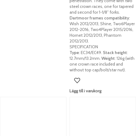
penetration. They come with two
steel crown races, one for tapered
and second for 1-1/8” forks.
Dartmoor frames compatibility
:
Wish 2012/2013, Shine, Two6Player
2012-2016, Two4Player 2015/2016,
Hornet 2012/2013, Phantom
2012/2013.
SPECIFICATION
Type
: EC34/EC49.
Stack height
:
12.7mm/13.2mm.
Weight
: 126g (with
one crown race included and
without top cap/bolt/star nut).
Lägg till i varukorg