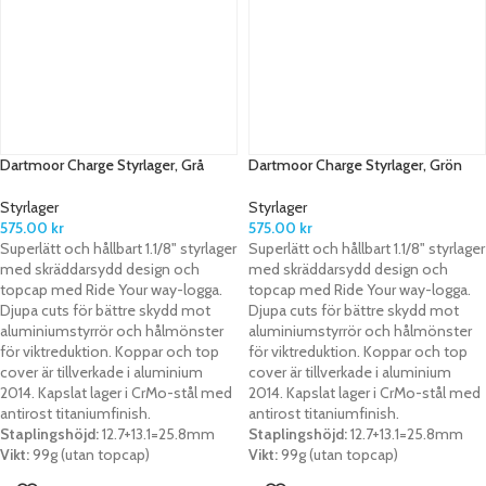
Dartmoor Charge Styrlager, Grå
Dartmoor Charge Styrlager, Grön
Styrlager
Styrlager
575.00
kr
575.00
kr
Superlätt och hållbart 1.1/8" styrlager
Superlätt och hållbart 1.1/8" styrlager
med skräddarsydd design och
med skräddarsydd design och
topcap med Ride Your way-logga.
topcap med Ride Your way-logga.
Djupa cuts för bättre skydd mot
Djupa cuts för bättre skydd mot
aluminiumstyrrör och hålmönster
aluminiumstyrrör och hålmönster
för viktreduktion. Koppar och top
för viktreduktion. Koppar och top
cover är tillverkade i aluminium
cover är tillverkade i aluminium
2014. Kapslat lager i CrMo-stål med
2014. Kapslat lager i CrMo-stål med
antirost titaniumfinish.
antirost titaniumfinish.
Staplingshöjd:
12.7+13.1=25.8mm
Staplingshöjd:
12.7+13.1=25.8mm
Vikt:
99g (utan topcap)
Vikt:
99g (utan topcap)