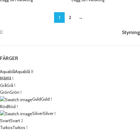
1
2
→
Styrning
FÄRGER
Aquablå
Aquablå
8
Blå
Blå
1
Grå
Grå
1
Grön
Grön
1
Guld
Guld
1
Röd
Röd
1
Silver
Silver
1
Svart
Svart
2
Turkos
Turkos
1