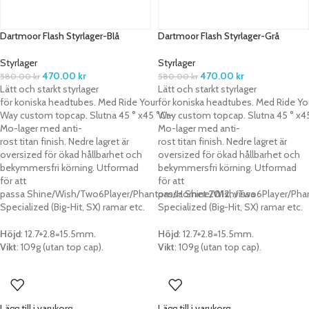
Dartmoor Flash Styrlager-Blå
Dartmoor Flash Styrlager-Grå
Styrlager
Styrlager
470.00
kr
470.00
kr
580.00
kr
580.00
kr
Lätt och starkt
styrlager
Lätt och starkt
styrlager
för
koniska
head
tubes.
Med
Ride
Your
för
koniska
head
tubes.
Med
Ride
Yo
Way
custom
topcap.
Slutna
45
°
x45
°
Way
Cr
-
custom
topcap.
Slutna
45
°
x4
Mo-
lager med
anti-
Mo-
lager med
anti-
rost
titan
finish.
Nedre lagret är
rost
titan
finish.
Nedre lagret är
oversized
för ökad
hållbarhet
och
oversized
för ökad
hållbarhet
och
bekymmersfri
körning.
Utformad
bekymmersfri
körning.
Utformad
för att
för att
passa
Shine/Wish/Two6Player/Phantom/Hornet
passa
Shine/Wish/Two6Player/Ph
2012
,
vissa
Specialized
(
Big-
Hit,
SX)
ramar
etc.
Specialized
(
Big-
Hit,
SX)
ramar
etc.
Höjd
: 12.7+2.8=15.5mm.
Höjd
: 12.7+2.8=15.5mm.
Vikt
: 109g (utan top cap).
Vikt
: 109g (utan top cap).
Lägg till i varukorg
Lägg till i varukorg