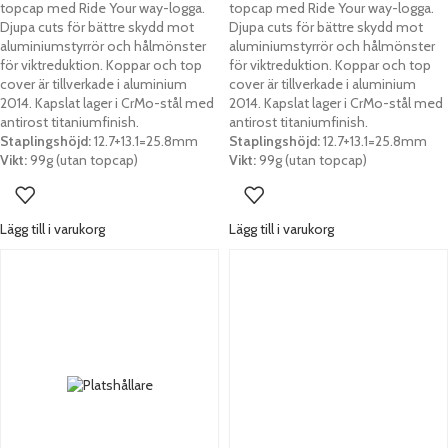
topcap med Ride Your way-logga.
topcap med Ride Your way-logga.
Djupa cuts för bättre skydd mot
Djupa cuts för bättre skydd mot
aluminiumstyrrör och hålmönster
aluminiumstyrrör och hålmönster
för viktreduktion. Koppar och top
för viktreduktion. Koppar och top
cover är tillverkade i aluminium
cover är tillverkade i aluminium
2014. Kapslat lager i CrMo-stål med
2014. Kapslat lager i CrMo-stål med
antirost titaniumfinish.
antirost titaniumfinish.
Staplingshöjd:
12.7+13.1=25.8mm
Staplingshöjd:
12.7+13.1=25.8mm
Vikt:
99g (utan topcap)
Vikt:
99g (utan topcap)
Lägg till i varukorg
Lägg till i varukorg