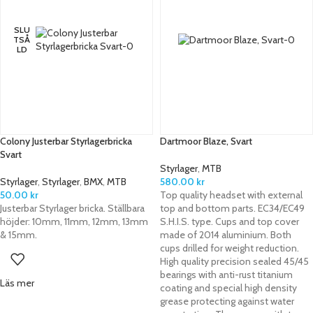
SLU
TSÅ
LD
Colony Justerbar Styrlagerbricka
Dartmoor Blaze, Svart
Svart
Styrlager
,
MTB
Styrlager
,
Styrlager
,
BMX
,
MTB
580.00
kr
50.00
kr
Top quality headset with external
Justerbar Styrlager bricka. Ställbara
top and bottom parts. EC34/EC49
höjder: 10mm, 11mm, 12mm, 13mm
S.H.I.S. type. Cups and top cover
& 15mm.
made of 2014 aluminium. Both
cups drilled for weight reduction.
High quality precision sealed 45/45
bearings with anti-rust titanium
Läs mer
coating and special high density
grease protecting against water