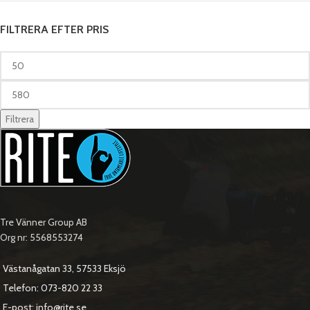
FILTRERA EFTER PRIS
Filtrera
Tre Vänner Group AB
Org nr: 5568553274
Västanågatan 33, 57533 Eksjö
Telefon: 073-820 22 33
E-post: info@rite.se