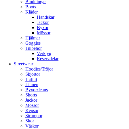
Bindningar
Boots
Kläder
Handskar
Jackor
Byxor
Mössor
Hjälmar
Goggles
Tillbehör
Verktyg
Reservdelar
Streetwear
Hoodies/Tröjor
Skjortor
T-shirt
Linnen
Byxor/Jeans
Shorts
Jackor
Mössor
Kepsar
Strumpor
Skor
Väskor