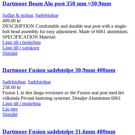
har
Dartmoor Beam Alu post 350 mm ¤30,9mm
flera
varianter.
Sadlar & stolpar
,
Sadelstolpar
De
499.00
kr
olika
DESCRIPTION Comfortable and durable seat post with a single-
alternativen
bolt head assembly for easy adjustment. Made of 6061 aluminium.
kan
SPECIFICATION Material:
väljas
Lägg till i önskelista
på
Lägg till i varukorg
produktsidan
Slutsåld
Dartmoor Fusion sadelstolpe 30,9mm 400mm
Sadelstolpar
,
Sadelstolpar
258.00
kr
Fusion L är den långa versionen av the Fusion seat post med det
välkända Pivotal fastening systemet. Detaljer Aluminium 6061
Lägg till i önskelista
Läs mer
Slutsåld
Dartmoor Fusion sadelstolpe 31,6mm 400mm