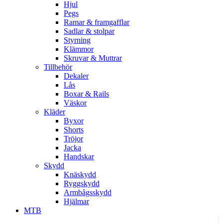
Hjul
Pegs
Ramar & framgafflar
Sadlar & stolpar
Styrning
Klämmor
Skruvar & Muttrar
Tillbehör
Dekaler
Lås
Boxar & Rails
Väskor
Kläder
Byxor
Shorts
Tröjor
Jacka
Handskar
Skydd
Knäskydd
Ryggskydd
Armbågsskydd
Hjälmar
MTB