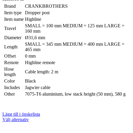
Brand
CRANKBROTHERS
Item type
Dropper post
Item name
Highline
SMALL = 100 mm MEDIUM = 125 mm LARGE =
Travel
160 mm
Diameter
Ø31,6 mm
SMALL = 345 mm MEDIUM = 400 mm LARGE =
Length
465 mm
Offset
0 mm
Remote
Highline remote
Hose
Cable length: 2 m
length
Color
Black
Includes
Jagwire cable
Other
7075-T6 aluminium, low stack height (50 mm), 580 g
Lägg till i önskelista
Den
Välj alternativ
här
produkten