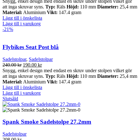
ursprungliga
nuvarande
Snygg, enkel design med endast en skruv under stolpen vilket gör
priset
priset
att inga skruvar syns.
Typ:
Räls
Höjd:
110 mm
Diameter:
25,4 mm
var:
är:
Material:
Aluminium
Vikt:
147.4 gram
240.00 kr.
190.00 kr.
Lägg till i önskelista
Lägg till i varukorg
-21%
Flybikes Seat Post blå
Sadelstolpar
,
Sadelstolpar
Det
Det
240.00
kr
190.00
kr
ursprungliga
nuvarande
Snygg, enkel design med endast en skruv under stolpen vilket gör
priset
priset
att inga skruvar syns.
Typ:
Räls
Höjd:
110 mm
Diameter:
25,4 mm
var:
är:
Material:
Aluminium
Vikt:
147.4 gram
240.00 kr.
190.00 kr.
Lägg till i önskelista
Lägg till i varukorg
Slutsåld
Spank Smoke Sadelstolpe 27.2mm
Sadelstolpar
208.00
kr