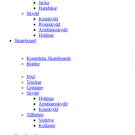
Jacka
Handskar
Skydd
Knäskydd
Ryggskydd
Armbågsskydd
Hjälmar
Skateboard
Kompletta Skateboards
Brädor
Hjul
Truckar
Griptape
Skydd
Hjälmar
Armbågsskydd
Knäskydd
Tillbehör
Verktyg
Kullager