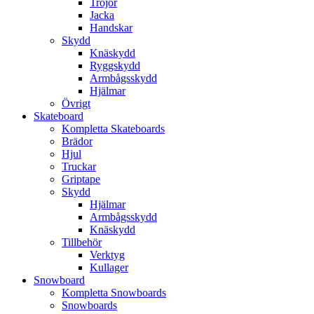
Tröjor
Jacka
Handskar
Skydd
Knäskydd
Ryggskydd
Armbågsskydd
Hjälmar
Övrigt
Skateboard
Kompletta Skateboards
Brädor
Hjul
Truckar
Griptape
Skydd
Hjälmar
Armbågsskydd
Knäskydd
Tillbehör
Verktyg
Kullager
Snowboard
Kompletta Snowboards
Snowboards