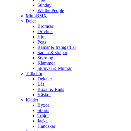
Sunday
We the People
Mini-BMX
Delar
Bromsar
Drivlina
Hjul
Pegs
Ramar & framgafflar
Sadlar & stolpar
Styrning
Klämmor
Skruvar & Muttrar
Tillbehör
Dekaler
Lås
Boxar & Rails
Väskor
Kläder
Byxor
Shorts
Tröjor
Jacka
Handskar