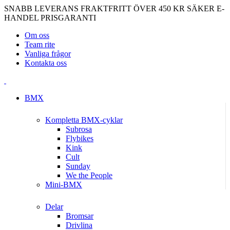
SNABB LEVERANS
FRAKTFRITT ÖVER 450 KR
SÄKER E-
HANDEL
PRISGARANTI
Om oss
Team rite
Vanliga frågor
Kontakta oss
BMX
Kompletta BMX-cyklar
Subrosa
Flybikes
Kink
Cult
Sunday
We the People
Mini-BMX
Delar
Bromsar
Drivlina