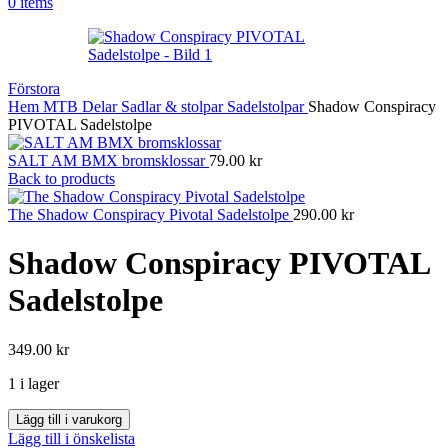
0
items
Förstora
Hem
MTB
Delar
Sadlar & stolpar
Sadelstolpar
Shadow Conspiracy
PIVOTAL Sadelstolpe
SALT AM BMX bromsklossar
79.00
kr
Back to products
The Shadow Conspiracy Pivotal Sadelstolpe
290.00
kr
Shadow Conspiracy PIVOTAL
Sadelstolpe
349.00
kr
1 i lager
Shadow
Lägg till i varukorg
Conspiracy
Lägg till i önskelista