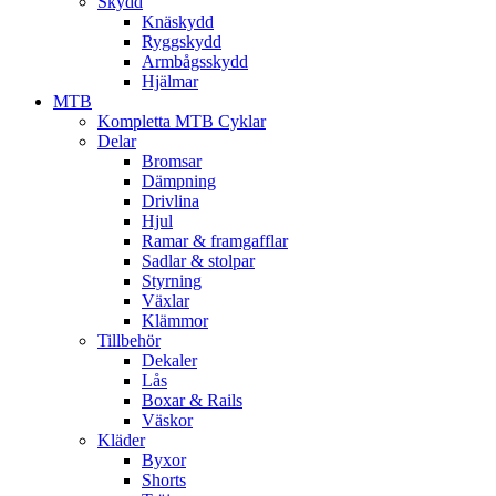
Skydd
Knäskydd
Ryggskydd
Armbågsskydd
Hjälmar
MTB
Kompletta MTB Cyklar
Delar
Bromsar
Dämpning
Drivlina
Hjul
Ramar & framgafflar
Sadlar & stolpar
Styrning
Växlar
Klämmor
Tillbehör
Dekaler
Lås
Boxar & Rails
Väskor
Kläder
Byxor
Shorts