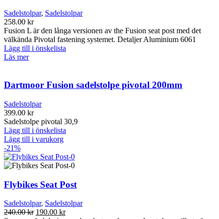
Sadelstolpar
,
Sadelstolpar
258.00
kr
Fusion L är den långa versionen av the Fusion seat post med det
välkända Pivotal fastening systemet. Detaljer Aluminium 6061
Lägg till i önskelista
Läs mer
Dartmoor Fusion sadelstolpe pivotal 200mm
Sadelstolpar
399.00
kr
Sadelstolpe pivotal 30,9
Lägg till i önskelista
Lägg till i varukorg
-21%
Flybikes Seat Post
Sadelstolpar
,
Sadelstolpar
Det
Det
240.00
kr
190.00
kr