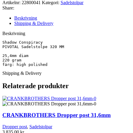
PIVOTAL
Artikelnr:
22800041
Kategori:
Sadelstolpar
Sadelstolpe
Share:
mängd
Beskrivning
Shipping & Delivery
Beskrivning
Shadow Conspiracy 

PIVOTAL Sadelstolpe 320 MM

25,4mm diam

220 gram

färg: high polished
Shipping & Delivery
Relaterade produkter
CRANKBROTHERS Dropper post 31,6mm
Dropper post
,
Sadelstolpar
3,835.00
kr