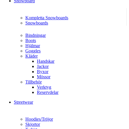
Snowboard
Kompletta Snowboards
Snowboards
Bindningar
Boots
Hjälmar
Goggles
Kläder
Handskar
Jackor
Byxor
Mössor
Tillbehör
Verktyg
Reservdelar
Streetwear
Hoodies/Tröjor
Skjortor