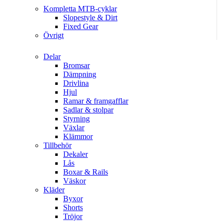
Kompletta MTB-cyklar
Slopestyle & Dirt
Fixed Gear
Övrigt
Delar
Bromsar
Dämpning
Drivlina
Hjul
Ramar & framgafflar
Sadlar & stolpar
Styrning
Växlar
Klämmor
Tillbehör
Dekaler
Lås
Boxar & Rails
Väskor
Kläder
Byxor
Shorts
Tröjor