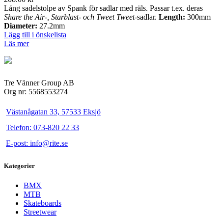
Lång sadelstolpe av Spank för sadlar med räls. Passar t.ex. deras
Share the Air-, Starblast- och
Tweet Tweet
-sadlar.
Length:
300mm
Diameter:
27.2mm
Lägg till i önskelista
Läs mer
Tre Vänner Group AB
Org nr: 5568553274
Västanågatan 33, 57533 Eksjö
Telefon: 073-820 22 33
E-post: info@rite.se
Kategorier
BMX
MTB
Skateboards
Streetwear