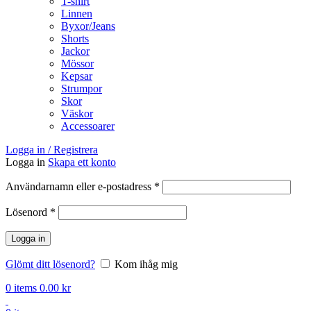
T-shirt
Linnen
Byxor/Jeans
Shorts
Jackor
Mössor
Kepsar
Strumpor
Skor
Väskor
Accessoarer
Logga in / Registrera
Logga in
Skapa ett konto
Obligatoriskt
Användarnamn eller e-postadress
*
Obligatoriskt
Lösenord
*
Logga in
Glömt ditt lösenord?
Kom ihåg mig
0
items
0.00
kr