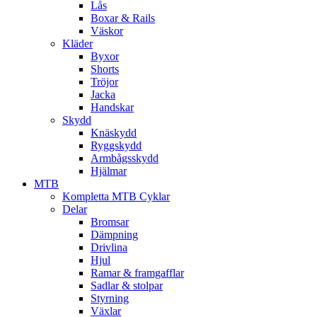
Lås
Boxar & Rails
Väskor
Kläder
Byxor
Shorts
Tröjor
Jacka
Handskar
Skydd
Knäskydd
Ryggskydd
Armbågsskydd
Hjälmar
MTB
Kompletta MTB Cyklar
Delar
Bromsar
Dämpning
Drivlina
Hjul
Ramar & framgafflar
Sadlar & stolpar
Styrning
Växlar