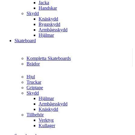
Jacka
Handskar
Skydd
Knäskydd
Ryggskydd
Armbågsskydd
Hjälmar
Skateboard
Kompletta Skateboards
Brädor
Hjul
Truckar
Griptape
Skydd
Hjälmar
Armbågsskydd
Knäskydd
Tillbehör
Verktyg
Kullager