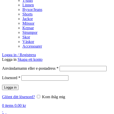
T-shirt
Linnen
Byxor/Jeans
Shorts
Jackor
Mössor
Kepsar
Strumpor
Skor
Väskor
Accessoarer
Logga in / Registrera
Logga in
Skapa ett konto
Obligatoriskt
Användarnamn eller e-postadress
*
Obligatoriskt
Lösenord
*
Logga in
Glömt ditt lösenord?
Kom ihåg mig
0
items
0.00
kr