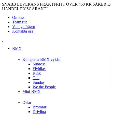
SNABB LEVERANS
FRAKTFRITT ÖVER 450 KR
SÄKER E-
HANDEL
PRISGARANTI
Om oss
Team rite
Vanliga frågor
Kontakta oss
BMX
Kompletta BMX-cyklar
Subrosa
Flybikes
Kink
Cult
Sunday
We the People
Mini-BMX
Delar
Bromsar
Drivlina