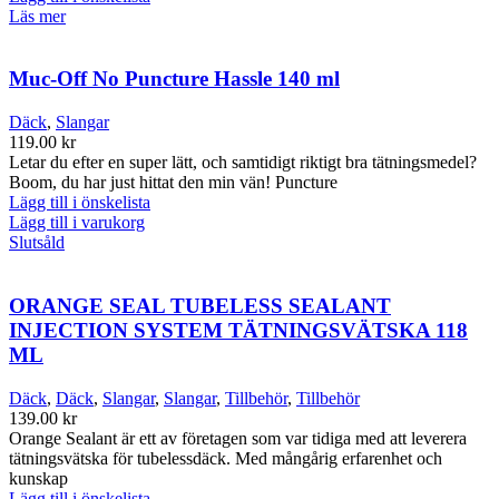
Läs mer
Muc-Off No Puncture Hassle 140 ml
Däck
,
Slangar
119.00
kr
Letar du efter en super lätt, och samtidigt riktigt bra tätningsmedel?
Boom, du har just hittat den min vän! Puncture
Lägg till i önskelista
Lägg till i varukorg
Slutsåld
ORANGE SEAL TUBELESS SEALANT
INJECTION SYSTEM TÄTNINGSVÄTSKA 118
ML
Däck
,
Däck
,
Slangar
,
Slangar
,
Tillbehör
,
Tillbehör
139.00
kr
Orange Sealant är ett av företagen som var tidiga med att leverera
tätningsvätska för tubelessdäck. Med mångårig erfarenhet och
kunskap
Lägg till i önskelista