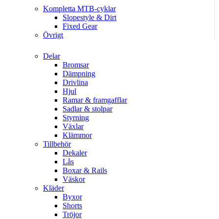
Kompletta MTB-cyklar
Slopestyle & Dirt
Fixed Gear
Övrigt
Delar
Bromsar
Dämpning
Drivlina
Hjul
Ramar & framgafflar
Sadlar & stolpar
Styrning
Växlar
Klämmor
Tillbehör
Dekaler
Lås
Boxar & Rails
Väskor
Kläder
Byxor
Shorts
Tröjor