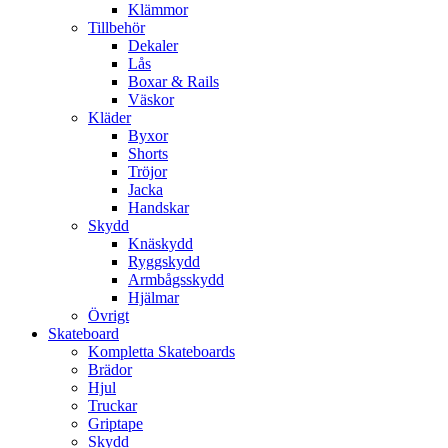
Klämmor
Tillbehör
Dekaler
Lås
Boxar & Rails
Väskor
Kläder
Byxor
Shorts
Tröjor
Jacka
Handskar
Skydd
Knäskydd
Ryggskydd
Armbågsskydd
Hjälmar
Övrigt
Skateboard
Kompletta Skateboards
Brädor
Hjul
Truckar
Griptape
Skydd