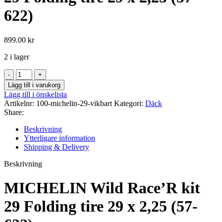
622)
899.00
kr
2 i lager
MICHELIN
Wild
Lägg till i varukorg
Race'R
Lägg till i önskelista
kit
Artikelnr:
100-michelin-29-vikbart
Kategori:
Däck
29
Share:
Folding
tire
Beskrivning
29
Ytterligare information
x
Shipping & Delivery
2,25
(57-
Beskrivning
622)
mängd
MICHELIN Wild Race’R kit
29 Folding tire 29 x 2,25 (57-