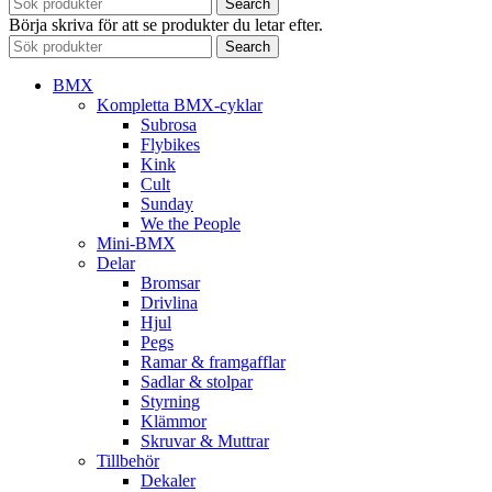
Search
Börja skriva för att se produkter du letar efter.
Search
BMX
Kompletta BMX-cyklar
Subrosa
Flybikes
Kink
Cult
Sunday
We the People
Mini-BMX
Delar
Bromsar
Drivlina
Hjul
Pegs
Ramar & framgafflar
Sadlar & stolpar
Styrning
Klämmor
Skruvar & Muttrar
Tillbehör
Dekaler