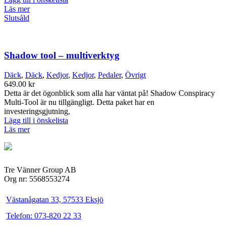
Läs mer
Slutsåld
Shadow tool – multiverktyg
Däck
,
Däck
,
Kedjor
,
Kedjor
,
Pedaler
,
Övrigt
649.00
kr
Detta är det ögonblick som alla har väntat på! Shadow Conspiracy
Multi-Tool är nu tillgängligt. Detta paket har en
investeringsgjutning,
Lägg till i önskelista
Läs mer
Tre Vänner Group AB
Org nr: 5568553274
Västanågatan 33, 57533 Eksjö
Telefon: 073-820 22 33