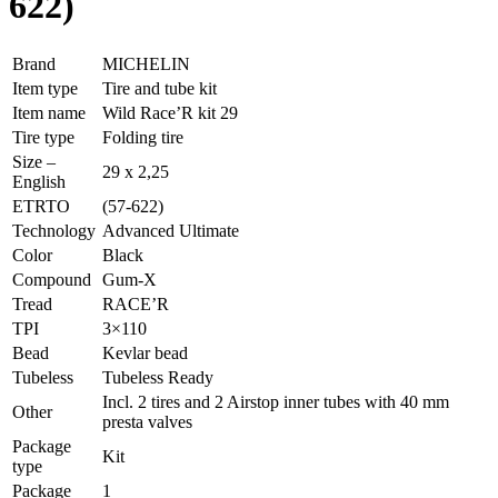
622)
Brand
MICHELIN
Item type
Tire and tube kit
Item name
Wild Race’R kit 29
Tire type
Folding tire
Size –
29 x 2,25
English
ETRTO
(57-622)
Technology
Advanced Ultimate
Color
Black
Compound
Gum-X
Tread
RACE’R
TPI
3×110
Bead
Kevlar bead
Tubeless
Tubeless Ready
Incl. 2 tires and 2 Airstop inner tubes with 40 mm
Other
presta valves
Package
Kit
type
Package
1