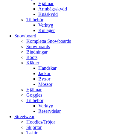
Hjälmar
Armbågsskydd
Knäskydd
Tillbehör
Verktyg
Kullager
Snowboard
Kompletta Snowboards
Snowboards
Bindningar
Boots
Kläder
Handskar
Jackor
Byxor
Mössor
Hjälmar
Goggles
Tillbehör
Verktyg
Reservdelar
Streetwear
Hoodies/Tröjor
Skjortor
T-shirt