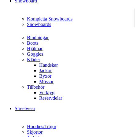
Snowboard
Kompletta Snowboards
Snowboards
Bindningar
Boots
Hjälmar
Goggles
Kläder
Handskar
Jackor
Byxor
Mössor
Tillbehör
Verktyg
Reservdelar
Streetwear
Hoodies/Tröjor
Skjortor