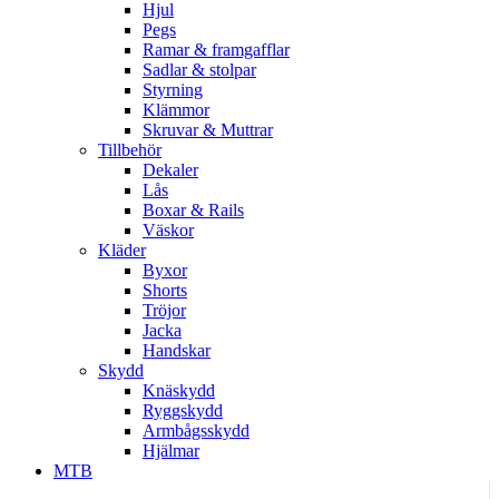
Hjul
Pegs
Ramar & framgafflar
Sadlar & stolpar
Styrning
Klämmor
Skruvar & Muttrar
Tillbehör
Dekaler
Lås
Boxar & Rails
Väskor
Kläder
Byxor
Shorts
Tröjor
Jacka
Handskar
Skydd
Knäskydd
Ryggskydd
Armbågsskydd
Hjälmar
MTB