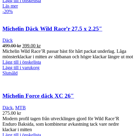
Lägg till i önskelista
Läs mer
-20%
Michelin Däck Wild Race’r 27.5 x 2.25″
Däck
Det
Det
499.00
kr
399.00
kr
ursprungliga
nuvarande
Michelin Wild Race’R passar bäst för hårt packat underlag. Låga
priset
priset
mönsterklackar i mitten av slitbanan och högre klackar längre ut mot
var:
är:
Lägg till i önskelista
499.00 kr.
399.00 kr.
Lägg till i varukorg
Slutsåld
Michelin Force däck XC 26″
Däck
,
MTB
275.00
kr
Modern profil tagen från utvecklingen gjord för Wild Race’R
Enduro Baksida, som kombinerar avkastning tack vare nedre
klackar i mitten
Lägg till i önskelista