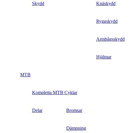
Skydd
Knäskydd
Ryggskydd
Armbågsskydd
Hjälmar
MTB
Kompletta MTB Cyklar
Delar
Bromsar
Dämpning