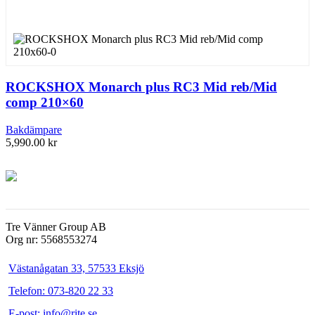
ROCKSHOX Monarch plus RC3 Mid reb/Mid
comp 210×60
Bakdämpare
5,990.00
kr
Tre Vänner Group AB
Org nr: 5568553274
Västanågatan 33, 57533 Eksjö
Telefon: 073-820 22 33
E-post: info@rite.se