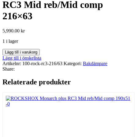
RC3 Mid reb/Mid comp
216×63
5,990.00
kr
1 i lager
ROCKSHOX
Lägg till i varukorg
Monarch
Lägg till i önskelista
plus
Artikelnr:
100-rock-rc3-216/63
Kategori:
Bakdämpare
RC3
Share:
Mid
reb/Mid
Relaterade produkter
comp
216x63
mängd