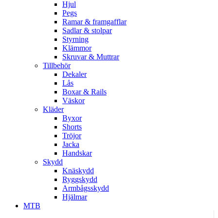
Hjul
Pegs
Ramar & framgafflar
Sadlar & stolpar
Styrning
Klämmor
Skruvar & Muttrar
Tillbehör
Dekaler
Lås
Boxar & Rails
Väskor
Kläder
Byxor
Shorts
Tröjor
Jacka
Handskar
Skydd
Knäskydd
Ryggskydd
Armbågsskydd
Hjälmar
MTB