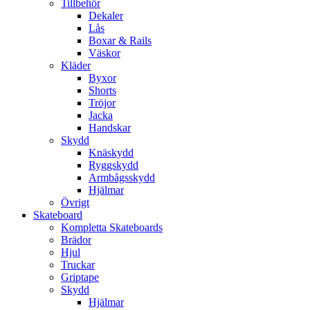
Tillbehör
Dekaler
Lås
Boxar & Rails
Väskor
Kläder
Byxor
Shorts
Tröjor
Jacka
Handskar
Skydd
Knäskydd
Ryggskydd
Armbågsskydd
Hjälmar
Övrigt
Skateboard
Kompletta Skateboards
Brädor
Hjul
Truckar
Griptape
Skydd
Hjälmar