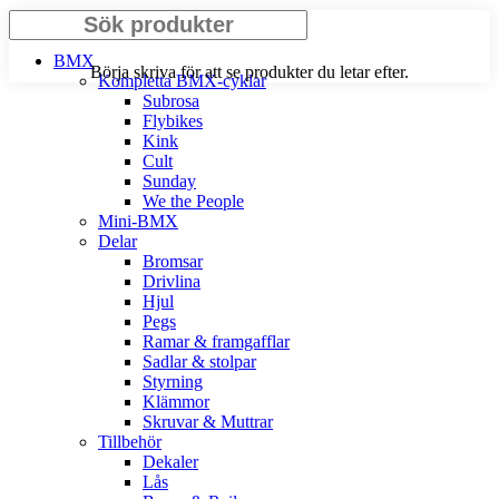
Search
BMX
Börja skriva för att se produkter du letar efter.
Kompletta BMX-cyklar
Subrosa
Flybikes
Kink
Cult
Sunday
We the People
Mini-BMX
Delar
Bromsar
Drivlina
Hjul
Pegs
Ramar & framgafflar
Sadlar & stolpar
Styrning
Klämmor
Skruvar & Muttrar
Tillbehör
Dekaler
Lås