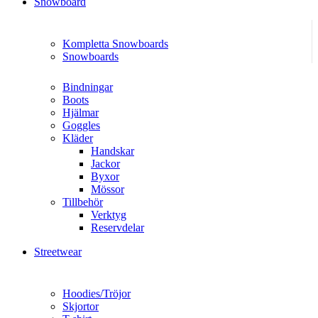
Snowboard
Kompletta Snowboards
Snowboards
Bindningar
Boots
Hjälmar
Goggles
Kläder
Handskar
Jackor
Byxor
Mössor
Tillbehör
Verktyg
Reservdelar
Streetwear
Hoodies/Tröjor
Skjortor