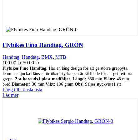
Flybikes Fino Handtag, GRÖN
Handtag
,
Handtag
,
BMX
,
MTB
Det
Det
100.00
kr
50.00
kr
ursprungliga
nuvarande
Flybikes Fino Handtag.
Har en lång design för att ge större greppyta.
Dom har tjocka flänsar för ökad styrka och är räffllade för att gett ett bra
priset
priset
grepp.
2 st barends i plast medföljer.
Längd:
350 mm
Fläns:
45 mm
var:
är:
bred
Diameter:
30 mm
Vikt:
106 gram
Obs!
Säljes styckvis (1 st)
100.00 kr.
50.00 kr.
Lägg till i önskelista
Läs mer