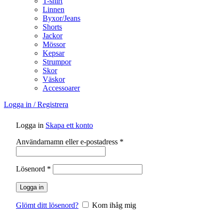
T-shirt
Linnen
Byxor/Jeans
Shorts
Jackor
Mössor
Kepsar
Strumpor
Skor
Väskor
Accessoarer
Logga in / Registrera
Logga in
Skapa ett konto
Obligatoriskt
Användarnamn eller e-postadress
*
Obligatoriskt
Lösenord
*
Logga in
Glömt ditt lösenord?
Kom ihåg mig