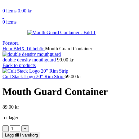
0
items
0.00
kr
0
items
Förstora
Hem
BMX
Tillbehör
Mouth Guard Container
double density mouthguard
99.00
kr
Back to products
Cult Stack Logo 20" Rim Strip
69.00
kr
Mouth Guard Container
89.00
kr
5 i lager
Mouth
Guard
Lägg till i varukorg
Container