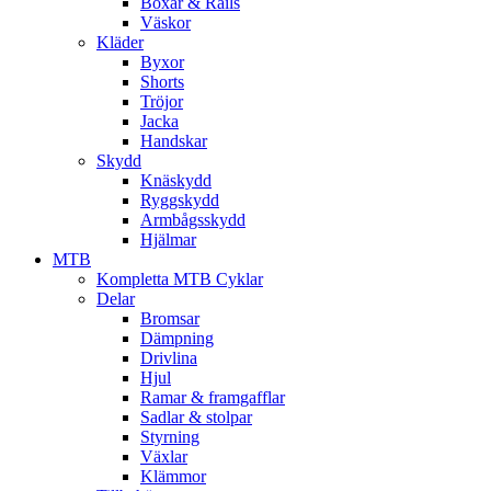
Boxar & Rails
Väskor
Kläder
Byxor
Shorts
Tröjor
Jacka
Handskar
Skydd
Knäskydd
Ryggskydd
Armbågsskydd
Hjälmar
MTB
Kompletta MTB Cyklar
Delar
Bromsar
Dämpning
Drivlina
Hjul
Ramar & framgafflar
Sadlar & stolpar
Styrning
Växlar
Klämmor