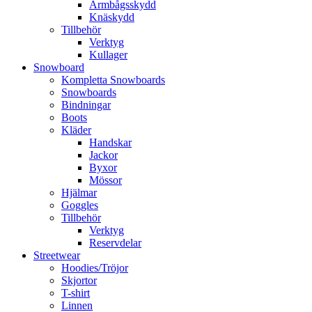
Armbågsskydd
Knäskydd
Tillbehör
Verktyg
Kullager
Snowboard
Kompletta Snowboards
Snowboards
Bindningar
Boots
Kläder
Handskar
Jackor
Byxor
Mössor
Hjälmar
Goggles
Tillbehör
Verktyg
Reservdelar
Streetwear
Hoodies/Tröjor
Skjortor
T-shirt
Linnen