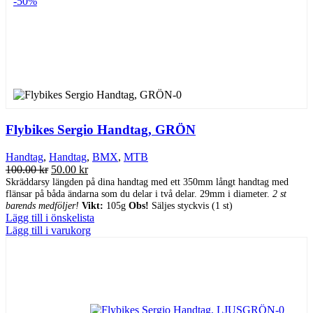
-50%
Flybikes Sergio Handtag, GRÖN
Handtag
,
Handtag
,
BMX
,
MTB
Det
Det
100.00
kr
50.00
kr
ursprungliga
nuvarande
Skräddarsy längden på dina handtag med ett 350mm långt handtag med
flänsar på båda ändarna som du delar i två delar. 29mm i diameter.
priset
priset
2 st
barends medföljer!
Vikt:
105g
Obs!
Säljes styckvis (1 st)
var:
är:
Lägg till i önskelista
100.00 kr.
50.00 kr.
Lägg till i varukorg