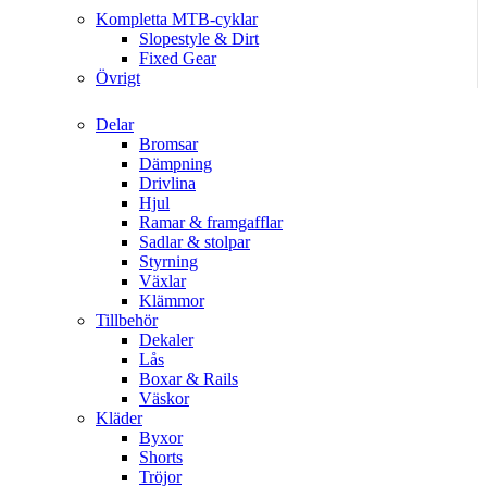
Kompletta MTB-cyklar
Slopestyle & Dirt
Fixed Gear
Övrigt
Delar
Bromsar
Dämpning
Drivlina
Hjul
Ramar & framgafflar
Sadlar & stolpar
Styrning
Växlar
Klämmor
Tillbehör
Dekaler
Lås
Boxar & Rails
Väskor
Kläder
Byxor
Shorts
Tröjor