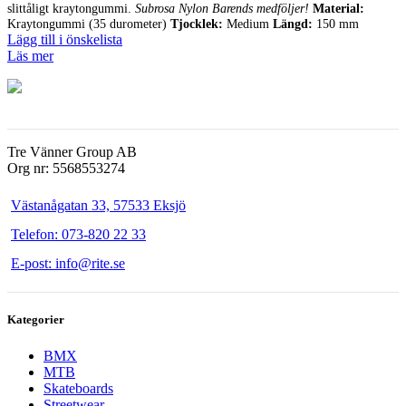
slittåligt kraytongummi.
priset
priset
Subrosa Nylon Barends medföljer!
Material:
Kraytongummi (35 durometer)
Tjocklek:
Medium
Längd:
150 mm
var:
är:
Lägg till i önskelista
100.00 kr.
59.00 kr.
Läs mer
Tre Vänner Group AB
Org nr: 5568553274
Västanågatan 33, 57533 Eksjö
Telefon: 073-820 22 33
E-post: info@rite.se
Kategorier
BMX
MTB
Skateboards
Streetwear