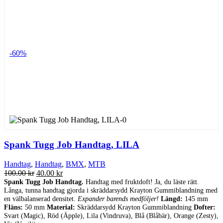
-60%
Spank Tugg Job Handtag, LILA
Handtag
,
Handtag
,
BMX
,
MTB
Det
Det
100.00
kr
40.00
kr
ursprungliga
nuvarande
Spank Tugg Job Handtag.
Handtag med fruktdoft! Ja, du läste rätt.
Långa, tunna handtag gjorda i skräddarsydd Krayton Gummiblandning med
priset
priset
en välbalanserad densitet.
Expander barends medföljer!
Längd:
145 mm
var:
är:
Fläns:
50 mm
Material:
Skräddarsydd Krayton Gummiblandning
Dofter:
100.00 kr.
40.00 kr.
Svart (Magic), Röd (Äpple), Lila (Vindruva), Blå (Blåbär), Orange (Zesty),