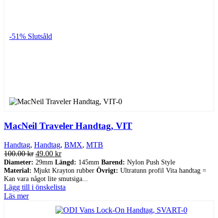
-51%
Slutsåld
MacNeil Traveler Handtag, VIT
Handtag
,
Handtag
,
BMX
,
MTB
Det
Det
100.00
kr
49.00
kr
ursprungliga
nuvarande
Diameter:
29mm
Längd:
145mm
Barend:
Nylon Push Style
Material:
Mjukt Krayton rubber
priset
priset
Övrigt:
Ultratunn profil Vita handtag =
Kan vara något lite smutsiga...
var:
är:
Lägg till i önskelista
100.00 kr.
49.00 kr.
Läs mer