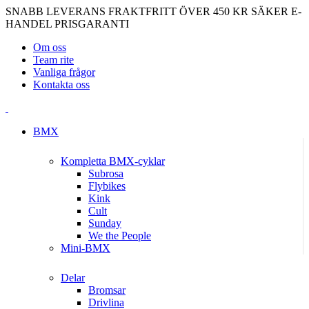
SNABB LEVERANS
FRAKTFRITT ÖVER 450 KR
SÄKER E-
HANDEL
PRISGARANTI
Om oss
Team rite
Vanliga frågor
Kontakta oss
BMX
Kompletta BMX-cyklar
Subrosa
Flybikes
Kink
Cult
Sunday
We the People
Mini-BMX
Delar
Bromsar
Drivlina