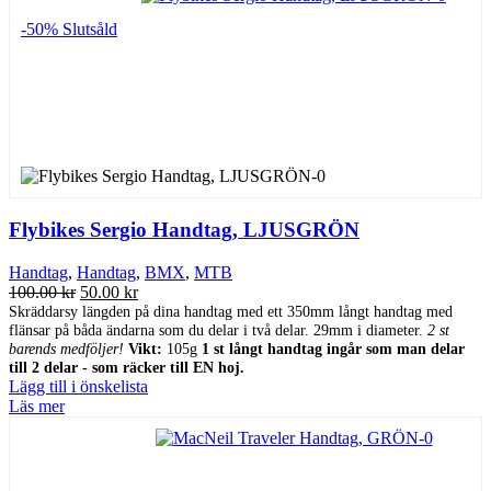
-50%
Slutsåld
Flybikes Sergio Handtag, LJUSGRÖN
Handtag
,
Handtag
,
BMX
,
MTB
Det
Det
100.00
kr
50.00
kr
ursprungliga
nuvarande
Skräddarsy längden på dina handtag med ett 350mm långt handtag med
flänsar på båda ändarna som du delar i två delar. 29mm i diameter.
priset
priset
2 st
barends medföljer!
Vikt:
105g
1 st långt handtag ingår som man delar
var:
är:
till 2 delar - som räcker till EN hoj.
100.00 kr.
50.00 kr.
Lägg till i önskelista
Läs mer