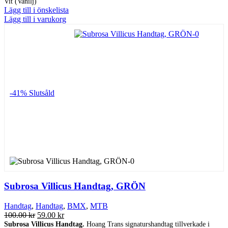
Vit (Vanilj)
Lägg till i önskelista
Lägg till i varukorg
-41%
Slutsåld
Subrosa Villicus Handtag, GRÖN
Handtag
,
Handtag
,
BMX
,
MTB
Det
Det
100.00
kr
59.00
kr
ursprungliga
nuvarande
Subrosa Villicus Handtag.
Hoang Trans signaturshandtag tillverkade i