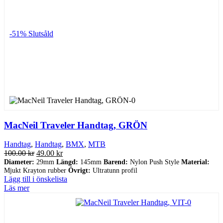
-51%
Slutsåld
MacNeil Traveler Handtag, GRÖN
Handtag
,
Handtag
,
BMX
,
MTB
Det
Det
100.00
kr
49.00
kr
ursprungliga
nuvarande
Diameter:
29mm
Längd:
145mm
Barend:
Nylon Push Style
Material:
Mjukt Krayton rubber
priset
priset
Övrigt:
Ultratunn profil
Lägg till i önskelista
var:
är:
Läs mer
100.00 kr.
49.00 kr.