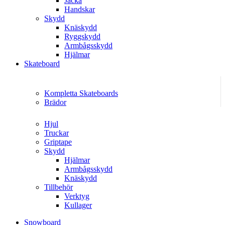
Jacka
Handskar
Skydd
Knäskydd
Ryggskydd
Armbågsskydd
Hjälmar
Skateboard
Kompletta Skateboards
Brädor
Hjul
Truckar
Griptape
Skydd
Hjälmar
Armbågsskydd
Knäskydd
Tillbehör
Verktyg
Kullager
Snowboard