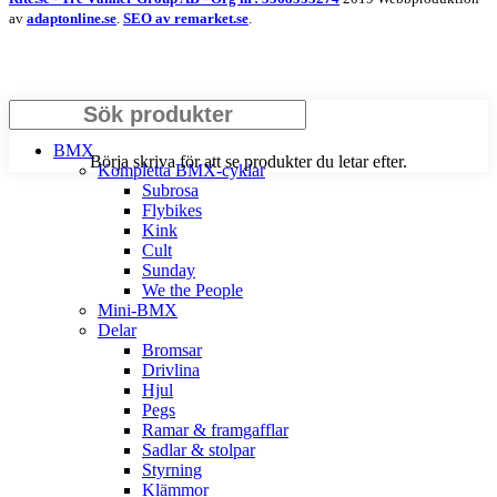
av
adaptonline.se
.
SEO av remarket.se
.
Search
BMX
Börja skriva för att se produkter du letar efter.
Kompletta BMX-cyklar
Subrosa
Flybikes
Kink
Cult
Sunday
We the People
Mini-BMX
Delar
Bromsar
Drivlina
Hjul
Pegs
Ramar & framgafflar
Sadlar & stolpar
Styrning
Klämmor