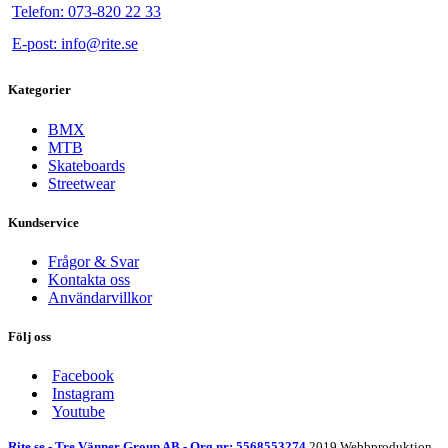
Telefon: 073-820 22 33
E-post: info@rite.se
Kategorier
BMX
MTB
Skateboards
Streetwear
Kundservice
Frågor & Svar
Kontakta oss
Användarvillkor
Följ oss
Facebook
Instagram
Youtube
Rite.se - Tre Vänner Group AB - Org nr: 5568553274
2019 Webbproduktion