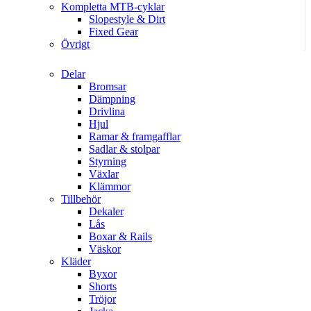
Kompletta MTB-cyklar
Slopestyle & Dirt
Fixed Gear
Övrigt
Delar
Bromsar
Dämpning
Drivlina
Hjul
Ramar & framgafflar
Sadlar & stolpar
Styrning
Växlar
Klämmor
Tillbehör
Dekaler
Lås
Boxar & Rails
Väskor
Kläder
Byxor
Shorts
Tröjor