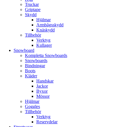
Truckar
Griptape
Skydd
Hjälmar
Armbågsskydd
Knäskydd
Tillbehör
Verktyg
Kullager
Snowboard
Kompletta Snowboards
Snowboards
Bindningar
Boots
Kläder
Handskar
Jackor
Byxor
Mössor
Hjälmar
Goggles
Tillbehör
Verktyg
Reservdelar
Streetwear