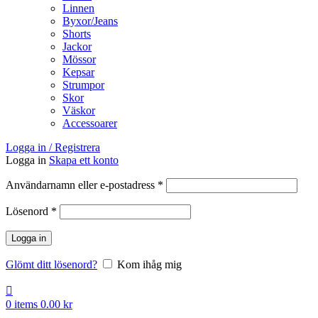
Linnen
Byxor/Jeans
Shorts
Jackor
Mössor
Kepsar
Strumpor
Skor
Väskor
Accessoarer
Logga in / Registrera
Logga in
Skapa ett konto
Obligatoriskt
Användarnamn eller e-postadress
*
Obligatoriskt
Lösenord
*
Logga in
Glömt ditt lösenord?
Kom ihåg mig
0
items
0.00
kr