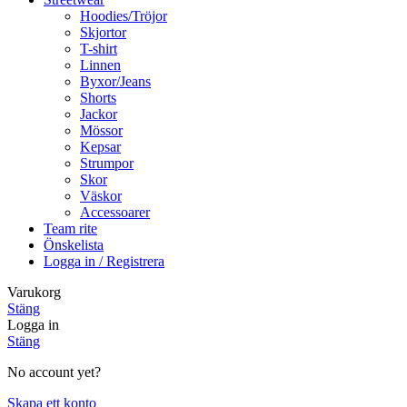
Hoodies/Tröjor
Skjortor
T-shirt
Linnen
Byxor/Jeans
Shorts
Jackor
Mössor
Kepsar
Strumpor
Skor
Väskor
Accessoarer
Team rite
Önskelista
Logga in / Registrera
Varukorg
Stäng
Logga in
Stäng
No account yet?
Skapa ett konto