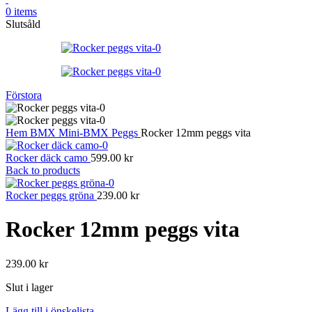
0
items
Slutsåld
Förstora
Hem
BMX
Mini-BMX
Peggs
Rocker 12mm peggs vita
Rocker däck camo
599.00
kr
Back to products
Rocker peggs gröna
239.00
kr
Rocker 12mm peggs vita
239.00
kr
Slut i lager
Lägg till i önskelista