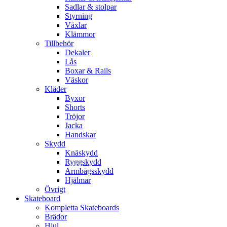
Sadlar & stolpar
Styrning
Växlar
Klämmor
Tillbehör
Dekaler
Lås
Boxar & Rails
Väskor
Kläder
Byxor
Shorts
Tröjor
Jacka
Handskar
Skydd
Knäskydd
Ryggskydd
Armbågsskydd
Hjälmar
Övrigt
Skateboard
Kompletta Skateboards
Brädor
Hjul