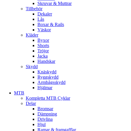
Skruvar & Muttrar
Tillbehör
Dekaler
Lås
Boxar & Rails
Väskor
Kläder
Byxor
Shorts
Tröjor
Jacka
Handskar
Skydd
Knäskydd
Ryggskydd
Armbågsskydd
Hjälmar
MTB
Kompletta MTB Cyklar
Delar
Bromsar
Dämpning
Drivlina
Hjul
Ramar & framgafflar