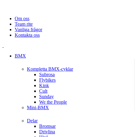
SNABB LEVERANS
FRAKTFRITT ÖVER 450 KR
SÄKER E-HANDEL
PRISGARANTI
Om oss
Team rite
Vanliga frågor
Kontakta oss
BMX
Kompletta BMX-cyklar
Subrosa
Flybikes
Kink
Cult
Sunday
We the People
Mini-BMX
Delar
Bromsar
Drivlina