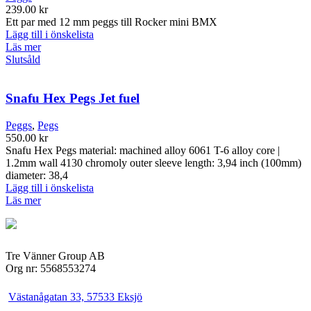
239.00
kr
Ett par med 12 mm peggs till Rocker mini BMX
Lägg till i önskelista
Läs mer
Slutsåld
Snafu Hex Pegs Jet fuel
Peggs
,
Pegs
550.00
kr
Snafu Hex Pegs material: machined alloy 6061 T-6 alloy core |
1.2mm wall 4130 chromoly outer sleeve length: 3,94 inch (100mm)
diameter: 38,4
Lägg till i önskelista
Läs mer
Tre Vänner Group AB
Org nr: 5568553274
Västanågatan 33, 57533 Eksjö