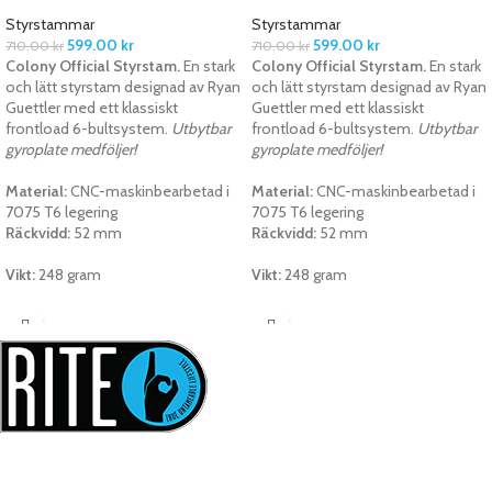
Styrstammar
Styrstammar
599.00
kr
599.00
kr
710.00
kr
710.00
kr
Colony Official Styrstam.
En stark
Colony Official Styrstam.
En stark
och lätt styrstam designad av Ryan
och lätt styrstam designad av Ryan
Guettler med ett klassiskt
Guettler med ett klassiskt
frontload 6-bultsystem.
Utbytbar
frontload 6-bultsystem.
Utbytbar
gyroplate medföljer!
gyroplate medföljer!
Material:
CNC-maskinbearbetad i
Material:
CNC-maskinbearbetad i
7075 T6 legering
7075 T6 legering
Räckvidd:
52 mm
Räckvidd:
52 mm
Vikt:
248 gram
Vikt:
248 gram
Tre Vänner Group AB