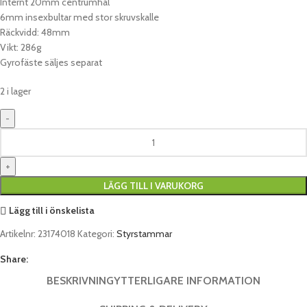
Internt 20mm centrumhål
6mm insexbultar med stor skruvskalle
Räckvidd: 48mm
Vikt: 286g
Gyrofäste säljes separat
2 i lager
LÄGG TILL I VARUKORG
Lägg till i önskelista
Artikelnr:
23174018
Kategori:
Styrstammar
Share:
BESKRIVNING
YTTERLIGARE INFORMATION