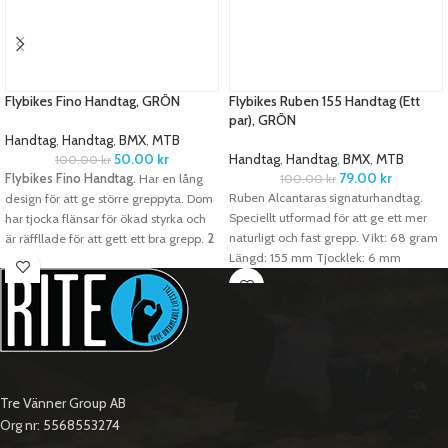
Flybikes Fino Handtag, GRÖN
Flybikes Ruben 155 Handtag (Ett
par), GRÖN
Handtag
,
Handtag
,
BMX
,
MTB
50.00
kr
Handtag
,
Handtag
,
BMX
,
MTB
100.00
kr
79.00
kr
Flybikes Fino Handtag.
Har en lång
100.00
kr
Ruben Alcantaras signaturhandtag.
design för att ge större greppyta. Dom
Speciellt utformad för att ge ett mer
har tjocka flänsar för ökad styrka och
naturligt och fast grepp. Vikt: 68 gram
är räffllade för att gett ett bra grepp.
2
Längd: 155 mm Tjocklek: 6 mm
st barends i plast medföljer.
Längd:
Material: Plast Mönstring: Medium
350 mm
Fläns:
45 mm bred
Diameter:
Barends: Ja/ Plast
30 mm
Vikt:
106 gram
Obs!
Säljes
styckvis (1 st)
Tre Vänner Group AB
Org nr: 5568553274