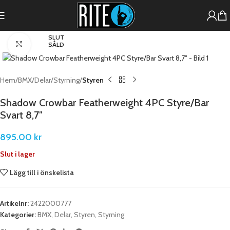
SLUT
Förstora
SÅLD
Hem
BMX
Delar
Styrning
Styren
Shadow Crowbar Featherweight 4PC Styre/Bar
Svart 8,7″
895.00
kr
Slut i lager
Lägg till i önskelista
Artikelnr:
2422000777
Kategorier:
BMX
,
Delar
,
Styren
,
Styrning