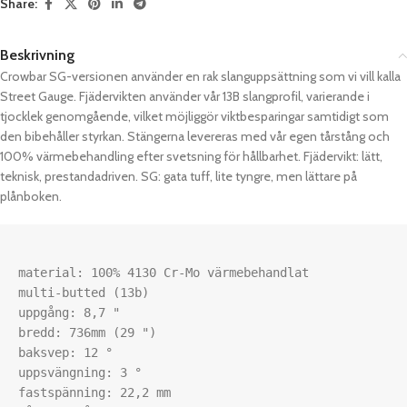
Share:
Beskrivning
Crowbar SG-versionen använder en rak slanguppsättning som vi vill kalla
Street Gauge. Fjädervikten använder vår 13B slangprofil, varierande i
tjocklek genomgående, vilket möjliggör viktbesparingar samtidigt som
den bibehåller styrkan. Stängerna levereras med vår egen tårstång och
100% värmebehandling efter svetsning för hållbarhet. Fjädervikt: lätt,
teknisk, prestandadriven. SG: gata tuff, lite tyngre, men lättare på
plånboken.
material: 100% 4130 Cr-Mo värmebehandlat

multi-butted (13b)

uppgång: 8,7 "

bredd: 736mm (29 ")

baksvep: 12 °

uppsvängning: 3 °

fastspänning: 22,2 mm
