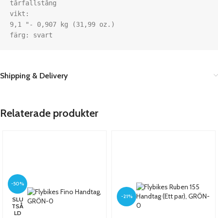
tårfallstång

vikt:

9,1 "- 0,907 kg (31,99 oz.)

färg: svart
Shipping & Delivery
Relaterade produkter
-50%
-21%
SLU
TSÅ
LD