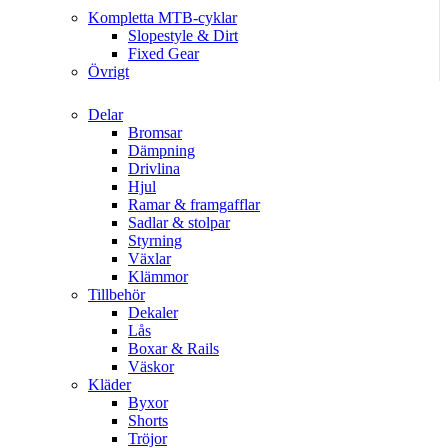
Kompletta MTB-cyklar
Slopestyle & Dirt
Fixed Gear
Övrigt
Delar
Bromsar
Dämpning
Drivlina
Hjul
Ramar & framgafflar
Sadlar & stolpar
Styrning
Växlar
Klämmor
Tillbehör
Dekaler
Lås
Boxar & Rails
Väskor
Kläder
Byxor
Shorts
Tröjor