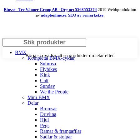
Rite.se - Tre Vänner Group AB - Org nr: 5568553274
2019 Webbproduktion
av
adaptonline.se
.
SEO av remarket.se
.
Search
BMX
Börja skriva för att se produkter du letar efter.
Kompletta BMX-cyklar
Subrosa
Flybikes
Kink
Cult
Sunday
We the People
Mini-BMX
Delar
Bromsar
Drivlina
Hjul
Pegs
Ramar & framgafflar
Sadlar & stolpar