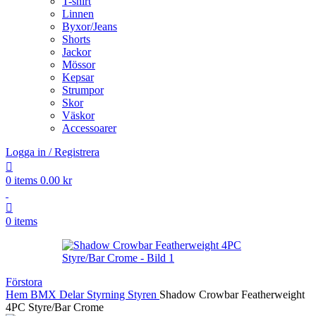
T-shirt
Linnen
Byxor/Jeans
Shorts
Jackor
Mössor
Kepsar
Strumpor
Skor
Väskor
Accessoarer
Logga in / Registrera
0
items
0.00
kr
0
items
Förstora
Hem
BMX
Delar
Styrning
Styren
Shadow Crowbar Featherweight
4PC Styre/Bar Crome