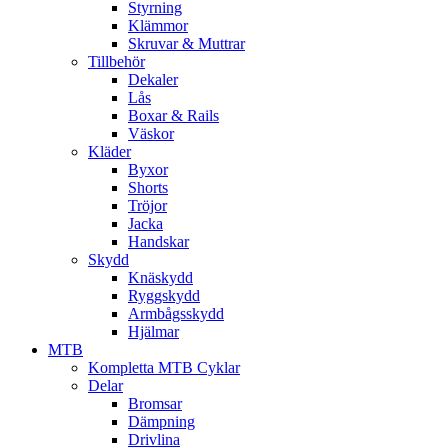
Styrning
Klämmor
Skruvar & Muttrar
Tillbehör
Dekaler
Lås
Boxar & Rails
Väskor
Kläder
Byxor
Shorts
Tröjor
Jacka
Handskar
Skydd
Knäskydd
Ryggskydd
Armbågsskydd
Hjälmar
MTB
Kompletta MTB Cyklar
Delar
Bromsar
Dämpning
Drivlina