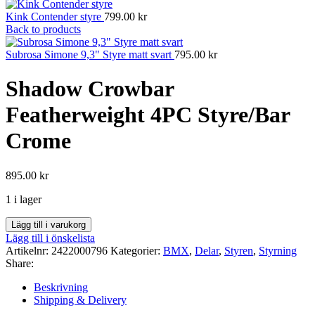
Kink Contender styre
799.00
kr
Back to products
Subrosa Simone 9,3" Styre matt svart
795.00
kr
Shadow Crowbar
Featherweight 4PC Styre/Bar
Crome
895.00
kr
1 i lager
Shadow
Lägg till i varukorg
Crowbar
Lägg till i önskelista
Featherweight
Artikelnr:
2422000796
Kategorier:
BMX
,
Delar
,
Styren
,
Styrning
4PC
Share:
Styre/Bar
Crome
Beskrivning
mängd
Shipping & Delivery