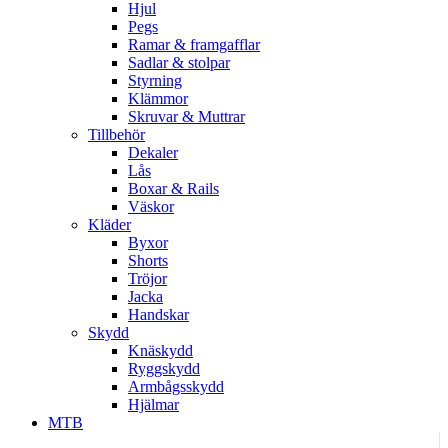
Hjul
Pegs
Ramar & framgafflar
Sadlar & stolpar
Styrning
Klämmor
Skruvar & Muttrar
Tillbehör
Dekaler
Lås
Boxar & Rails
Väskor
Kläder
Byxor
Shorts
Tröjor
Jacka
Handskar
Skydd
Knäskydd
Ryggskydd
Armbågsskydd
Hjälmar
MTB