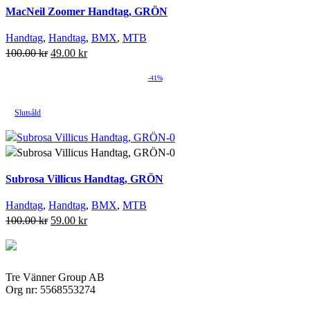
MacNeil Zoomer Handtag, GRÖN
Handtag
,
Handtag
,
BMX
,
MTB
Det
Det
100.00
kr
49.00
kr
ursprungliga
nuvarande
-41%
priset
priset
var:
är:
Lägg till i önskelista
100.00 kr.
49.00 kr.
Slutsåld
Lägg till i varukorg
Subrosa Villicus Handtag, GRÖN
Handtag
,
Handtag
,
BMX
,
MTB
Det
Det
100.00
kr
59.00
kr
ursprungliga
nuvarande
priset
priset
var:
är:
Lägg till i önskelista
Tre Vänner Group AB
100.00 kr.
59.00 kr.
Org nr: 5568553274
Läs mer