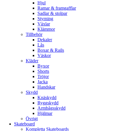
Hjul
Ramar & framgafflar
Sadlar & stolpar
Styrning
Växlar
Klämmor
Tillbehör
Dekaler
Lås
Boxar & Rails
Väskor
Kläder
Byxor
Shorts
Tröjor
Jacka
Handskar
Skydd
Knäskydd
Ryggskydd
Armbågsskydd
Hjälmar
Övrigt
Skateboard
Kompletta Skateboards