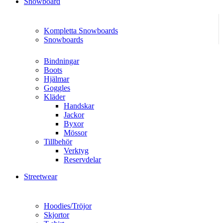
Snowboard
Kompletta Snowboards
Snowboards
Bindningar
Boots
Hjälmar
Goggles
Kläder
Handskar
Jackor
Byxor
Mössor
Tillbehör
Verktyg
Reservdelar
Streetwear
Hoodies/Tröjor
Skjortor