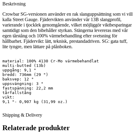
Beskrivning
Crowbar SG-versionen använder en rak slanguppsättning som vi vill
kalla Street Gauge. Fjädervikten använder vår 13B slangprofil,
varierande i tjocklek genomgående, vilket möjliggör viktbesparingar
samtidigt som den bibehåller styrkan. Stängerna levereras med vår
egen tårstång och 100% värmebehandling efter svetsning för
hållbarhet. Fjädervikt: lätt, teknisk, prestandadriven. SG: gata tuff,
lite tyngre, men lättare på plånboken.
material: 100% 4130 Cr-Mo värmebehandlat

multi-butted (13b)

uppgång: 9,1 "

bredd: 736mm (29 ")

baksvep: 12 °

uppsvängning: 3 °

fastspänning: 22,2 mm

tårfallstång

vikt:

9,1 "- 0,907 kg (31,99 oz.)

Shipping & Delivery
Relaterade produkter