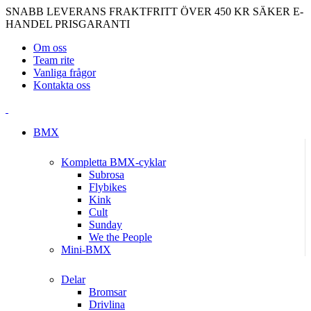
SNABB LEVERANS
FRAKTFRITT ÖVER 450 KR
SÄKER E-
HANDEL
PRISGARANTI
Om oss
Team rite
Vanliga frågor
Kontakta oss
BMX
Kompletta BMX-cyklar
Subrosa
Flybikes
Kink
Cult
Sunday
We the People
Mini-BMX
Delar
Bromsar
Drivlina