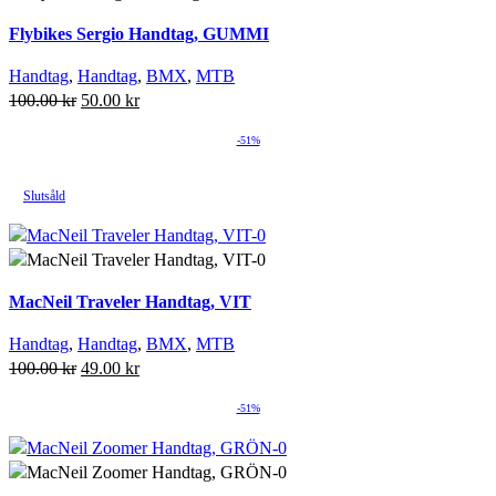
Flybikes Sergio Handtag, GUMMI
Handtag
,
Handtag
,
BMX
,
MTB
Det
Det
100.00
kr
50.00
kr
ursprungliga
nuvarande
-51%
priset
priset
var:
är:
100.00 kr.
50.00 kr.
Slutsåld
Lägg till i önskelista
Läs mer
MacNeil Traveler Handtag, VIT
Handtag
,
Handtag
,
BMX
,
MTB
Det
Det
100.00
kr
49.00
kr
ursprungliga
nuvarande
-51%
priset
priset
var:
är:
Lägg till i önskelista
100.00 kr.
49.00 kr.
Läs mer