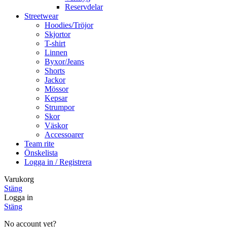
Reservdelar
Streetwear
Hoodies/Tröjor
Skjortor
T-shirt
Linnen
Byxor/Jeans
Shorts
Jackor
Mössor
Kepsar
Strumpor
Skor
Väskor
Accessoarer
Team rite
Önskelista
Logga in / Registrera
Varukorg
Stäng
Logga in
Stäng
No account yet?