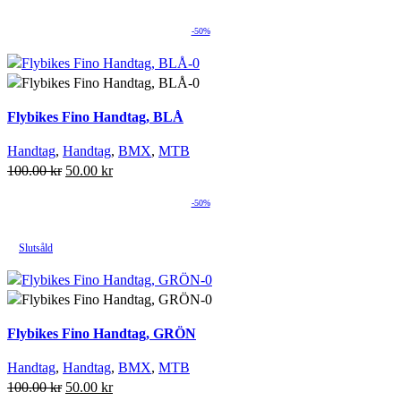
-50%
Flybikes Fino Handtag, BLÅ
Handtag
,
Handtag
,
BMX
,
MTB
Det
Det
100.00
kr
50.00
kr
ursprungliga
nuvarande
-50%
priset
priset
var:
är:
100.00 kr.
50.00 kr.
Slutsåld
Lägg till i önskelista
Lägg till i varukorg
Flybikes Fino Handtag, GRÖN
Handtag
,
Handtag
,
BMX
,
MTB
Det
Det
100.00
kr
50.00
kr