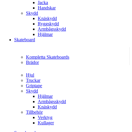
Jacka
Handskar
Skydd
Knäskydd
Ryggskydd
Armbågsskydd
Hjälmar
Skateboard
Kompletta Skateboards
Brädor
Hjul
Truckar
Griptape
Skydd
Hjälmar
Armbågsskydd
Knäskydd
Tillbehör
Verktyg
Kullager