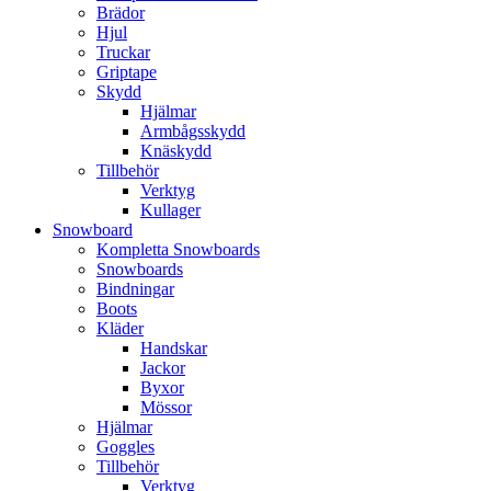
Brädor
Hjul
Truckar
Griptape
Skydd
Hjälmar
Armbågsskydd
Knäskydd
Tillbehör
Verktyg
Kullager
Snowboard
Kompletta Snowboards
Snowboards
Bindningar
Boots
Kläder
Handskar
Jackor
Byxor
Mössor
Hjälmar
Goggles
Tillbehör
Verktyg