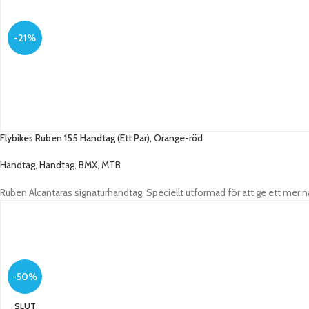
-21%
Flybikes Ruben 155 Handtag (Ett Par), Orange-röd
Handtag
,
Handtag
,
BMX
,
MTB
Ruben Alcantaras signaturhandtag. Speciellt utformad för att ge ett mer na
-50%
SLUT