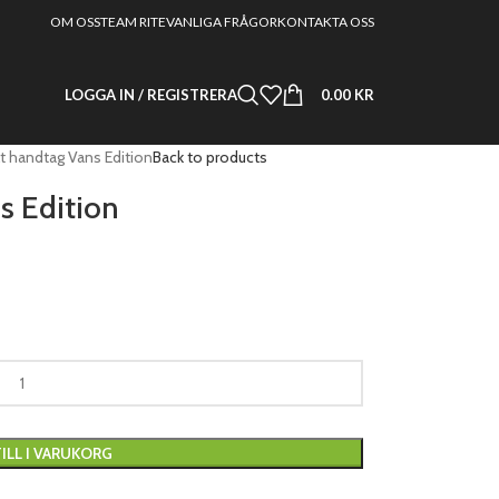
OM OSS
TEAM RITE
VANLIGA FRÅGOR
KONTAKTA OSS
LOGGA IN / REGISTRERA
0.00
KR
t handtag Vans Edition
Back to products
s Edition
ILL I VARUKORG