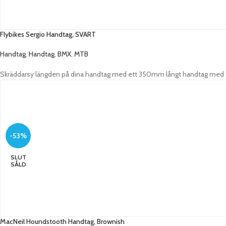
Flybikes Sergio Handtag, SVART
Handtag
,
Handtag
,
BMX
,
MTB
Skräddarsy längden på dina handtag med ett 350mm långt handtag med fl
-53%
SLUT
SÅLD
MacNeil Houndstooth Handtag, Brownish