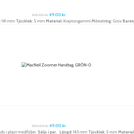
49.00
kr
105.00
kr
:
141 mm
Tjocklek:
5 mm
Material:
Kraytongummi
Mönstring:
Grov
Baren
49.00
kr
100.00
kr
nds i plast medföljer.
Säljs i par.
Längd:
143 mm
Tjocklek:
5 mm
Material