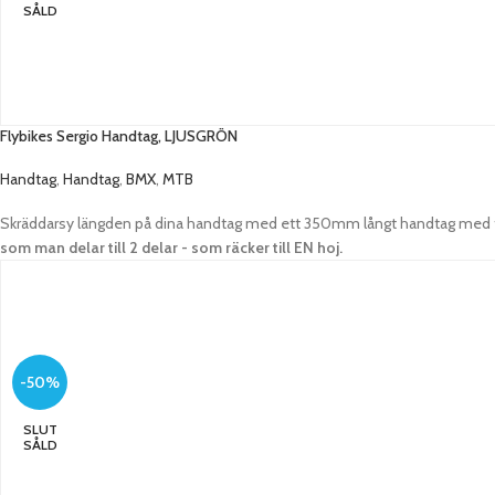
SÅLD
Flybikes Sergio Handtag, LJUSGRÖN
Handtag
,
Handtag
,
BMX
,
MTB
Skräddarsy längden på dina handtag med ett 350mm långt handtag med fl
som man delar till 2 delar - som räcker till EN hoj.
-50%
SLUT
SÅLD