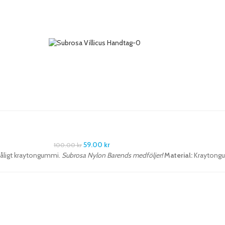
59.00
kr
100.00
kr
ttåligt kraytongummi.
Subrosa Nylon Barends medföljer!
Material:
Kraytongu