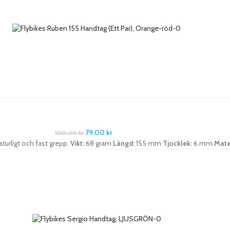
79.00
kr
100.00
kr
turligt och fast grepp.
Vikt:
68 gram
Längd:
155 mm
Tjocklek:
6 mm
Mate