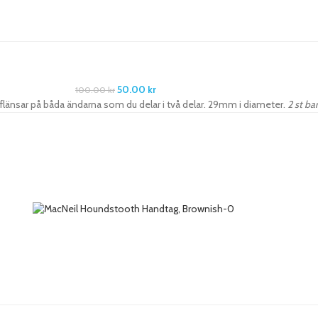
50.00
kr
100.00
kr
änsar på båda ändarna som du delar i två delar. 29mm i diameter.
2 st ba