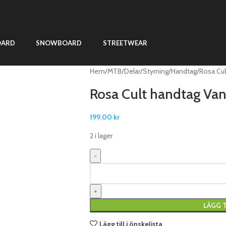
OARD
SNOWBOARD
STREETWEAR
Hem
MTB
Delar
Styrning
Handtag
Rosa Cul
Rosa Cult handtag Van
199.00
kr
2 i lager
LÄGG T
Lägg till i önskelista