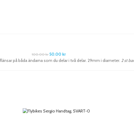
50.00
kr
100.00
kr
änsar på båda ändarna som du delar i två delar. 29mm i diameter.
2 st ba