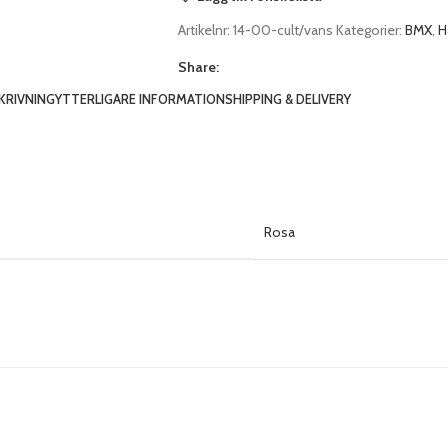
Artikelnr:
14-00-cult/vans
Kategorier:
BMX
,
H
Share:
KRIVNING
YTTERLIGARE INFORMATION
SHIPPING & DELIVERY
Rosa