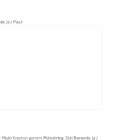
ds:
Ja / Plast
:
Mjukt Krayton gummi
Mönstring:
Slät
Barends:
Ja /