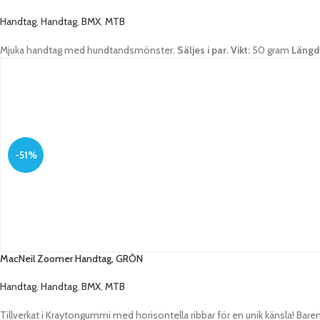
Handtag
,
Handtag
,
BMX
,
MTB
Mjuka handtag med hundtandsmönster.
Säljes i par.
Vikt:
50 gram
Längd
-51%
MacNeil Zoomer Handtag, GRÖN
Handtag
,
Handtag
,
BMX
,
MTB
Tillverkat i Kraytongummi med horisontella ribbar för en unik känsla! Bare