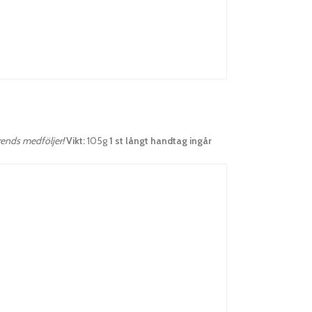
rends medföljer!
Vikt:
105g
1 st långt handtag ingår