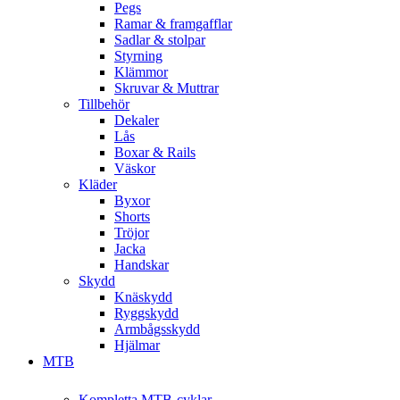
Pegs
Ramar & framgafflar
Sadlar & stolpar
Styrning
Klämmor
Skruvar & Muttrar
Tillbehör
Dekaler
Lås
Boxar & Rails
Väskor
Kläder
Byxor
Shorts
Tröjor
Jacka
Handskar
Skydd
Knäskydd
Ryggskydd
Armbågsskydd
Hjälmar
MTB
Kompletta MTB-cyklar