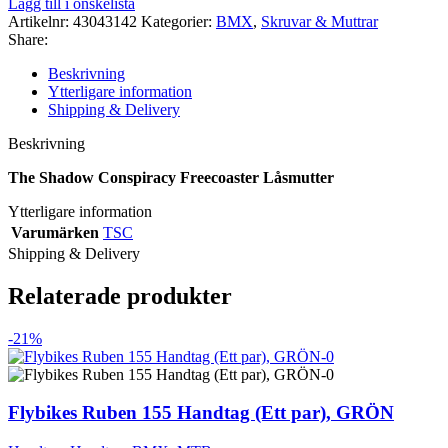
Lägg till i önskelista
Conspiracy
Artikelnr:
43043142
Kategorier:
BMX
,
Skruvar & Muttrar
Freecoaster
Share:
Låsmutter
mängd
Beskrivning
Ytterligare information
Shipping & Delivery
Beskrivning
The Shadow Conspiracy Freecoaster Låsmutter
Ytterligare information
Varumärken
TSC
Shipping & Delivery
Relaterade produkter
-21%
Flybikes Ruben 155 Handtag (Ett par), GRÖN