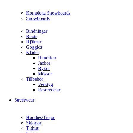
Kompletta Snowboards
Snowboards
Bindningar
Boots
Hjälmar
Goggles
Kläder
Handskar
Jackor
Byxor
Mössor
Tillbehör
Verktyg
Reservdelar
Streetwear
Hoodies/Tröjor
Skjortor
T-shirt