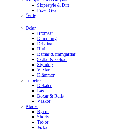
Slopestyle & Dirt
Fixed Gear
Övrigt
Delar
Bromsar
Dämpning
Drivlina
Hjul
Ramar & framgafflar
Sadlar & stolpar
Styrning
Växlar
Klämmor
Tillbehör
Dekaler
Lås
Boxar & Rails
Väskor
Kläder
Byxor
Shorts
Tröjor
Jacka