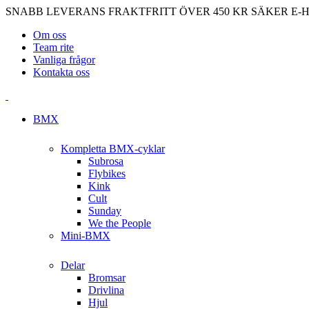
SNABB LEVERANS
FRAKTFRITT ÖVER 450 KR
SÄKER E-
Om oss
Team rite
Vanliga frågor
Kontakta oss
BMX
Kompletta BMX-cyklar
Subrosa
Flybikes
Kink
Cult
Sunday
We the People
Mini-BMX
Delar
Bromsar
Drivlina
Hjul