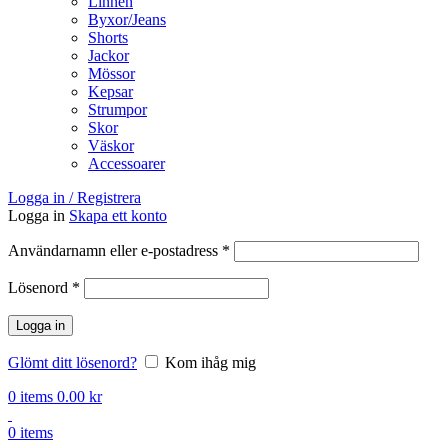
Linnen
Byxor/Jeans
Shorts
Jackor
Mössor
Kepsar
Strumpor
Skor
Väskor
Accessoarer
Logga in / Registrera
Logga in
Skapa ett konto
Obligatoriskt
Användarnamn eller e-postadress
*
Obligatoriskt
Lösenord
*
Logga in
Glömt ditt lösenord?
Kom ihåg mig
0
items
0.00
kr
0
items