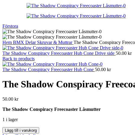
Förstora
Hem
BMX
Delar
Skruvar & Muttrar
The Shadow Conspiracy Freecoa
The Shadow Conspiracy Freecoaster Hub Cone Drive side
50.00
kr
Back to products
The Shadow Conspiracy Freecoaster Hub Cone
50.00
kr
The Shadow Conspiracy Freecoa
50.00
kr
The Shadow Conspiracy Freecoaster Låsmutter
1 i lager
The
Lägg till i varukorg
Shadow