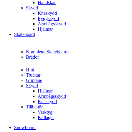
Handskar
Skydd
Knäskydd
Ryggskydd
Armbågsskydd
Hjälmar
Skateboard
Kompletta Skateboards
Brädor
Hjul
Truckar
Griptape
Skydd
Hjälmar
Armbågsskydd
Knäskydd
Tillbehör
Verktyg
Kullager
Snowboard