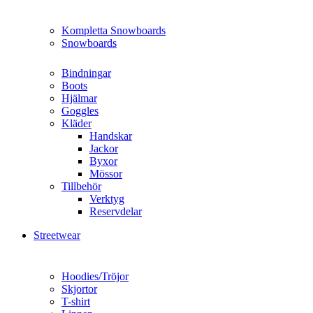
Kompletta Snowboards
Snowboards
Bindningar
Boots
Hjälmar
Goggles
Kläder
Handskar
Jackor
Byxor
Mössor
Tillbehör
Verktyg
Reservdelar
Streetwear
Hoodies/Tröjor
Skjortor
T-shirt