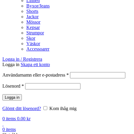
Linnen
Byxor/Jeans
Shorts
Jackor
Mössor
Kepsar
Strumpor
Skor
Väskor
Accessoarer
Logga in / Registrera
Logga in
Skapa ett konto
Obligatoriskt
Användarnamn eller e-postadress
*
Obligatoriskt
Lösenord
*
Logga in
Glömt ditt lösenord?
Kom ihåg mig
0
items
0.00
kr
0
items