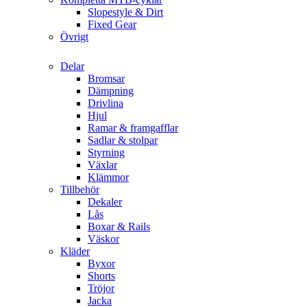
Slopestyle & Dirt
Fixed Gear
Övrigt
Delar
Bromsar
Dämpning
Drivlina
Hjul
Ramar & framgafflar
Sadlar & stolpar
Styrning
Växlar
Klämmor
Tillbehör
Dekaler
Lås
Boxar & Rails
Väskor
Kläder
Byxor
Shorts
Tröjor
Jacka