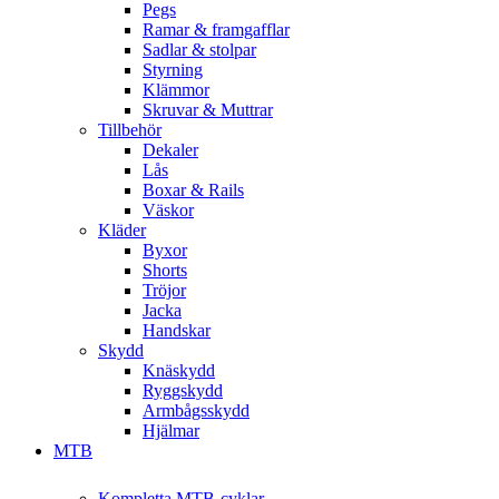
Pegs
Ramar & framgafflar
Sadlar & stolpar
Styrning
Klämmor
Skruvar & Muttrar
Tillbehör
Dekaler
Lås
Boxar & Rails
Väskor
Kläder
Byxor
Shorts
Tröjor
Jacka
Handskar
Skydd
Knäskydd
Ryggskydd
Armbågsskydd
Hjälmar
MTB
Kompletta MTB-cyklar