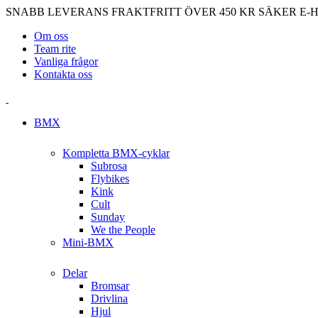
SNABB LEVERANS
FRAKTFRITT ÖVER 450 KR
SÄKER E-
Om oss
Team rite
Vanliga frågor
Kontakta oss
BMX
Kompletta BMX-cyklar
Subrosa
Flybikes
Kink
Cult
Sunday
We the People
Mini-BMX
Delar
Bromsar
Drivlina
Hjul