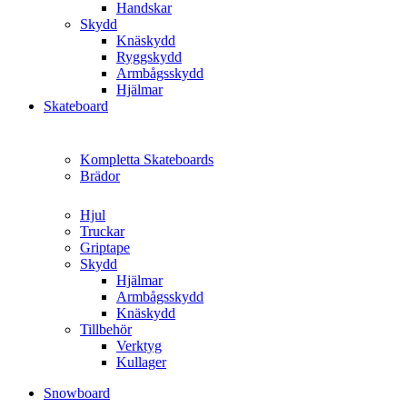
Handskar
Skydd
Knäskydd
Ryggskydd
Armbågsskydd
Hjälmar
Skateboard
Kompletta Skateboards
Brädor
Hjul
Truckar
Griptape
Skydd
Hjälmar
Armbågsskydd
Knäskydd
Tillbehör
Verktyg
Kullager
Snowboard