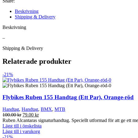
Share:
Beskrivning
Shipping & Delivery
Beskrivning
–
Shipping & Delivery
Relaterade produkter
-21%
Flybikes Ruben 155 Handtag (Ett Par), Orange-röd
Handtag
,
Handtag
,
BMX
,
MTB
Det
Det
100.00
kr
79.00
kr
ursprungliga
nuvarande
Ruben Alcantaras signaturhandtag. Speciellt utformad för att ge ett me
priset
priset
Lägg till i önskelista
var:
är:
Lägg till i varukorg
100.00 kr.
79.00 kr.
-21%