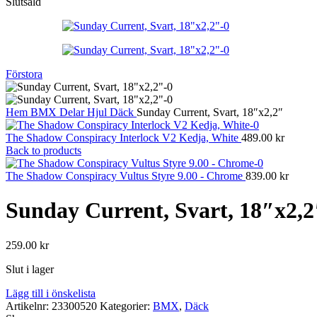
Slutsåld
Förstora
Hem
BMX
Delar
Hjul
Däck
Sunday Current, Svart, 18″x2,2″
The Shadow Conspiracy Interlock V2 Kedja, White
489.00
kr
Back to products
The Shadow Conspiracy Vultus Styre 9.00 - Chrome
839.00
kr
Sunday Current, Svart, 18″x2,2
259.00
kr
Slut i lager
Lägg till i önskelista
Artikelnr:
23300520
Kategorier:
BMX
,
Däck