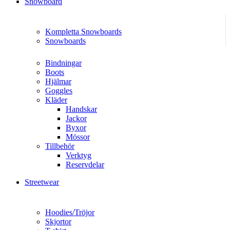
Snowboard
Kompletta Snowboards
Snowboards
Bindningar
Boots
Hjälmar
Goggles
Kläder
Handskar
Jackor
Byxor
Mössor
Tillbehör
Verktyg
Reservdelar
Streetwear
Hoodies/Tröjor
Skjortor