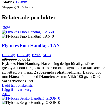
Storlek
175mm
Shipping & Delivery
Relaterade produkter
-50%
Flybikes Fino Handtag, TAN
Handtag
,
Handtag
,
BMX
,
MTB
Det
Det
100.00
kr
50.00
kr
ursprungliga
nuvarande
Flybikes Fino Handtag.
Har en lång design för att ge större
priset
priset
greppyta. Dom har tjocka flänsar för ökad styrka och är räffllade för
var:
är:
att gett ett bra grepp.
2 st barends i plast medföljer.
Längd:
350
100.00 kr.
50.00 kr.
mm
Fläns:
45 mm bred
Diameter:
30 mm
Vikt:
106 gram
Obs!
Säljes styckvis (1 st)
Lägg till i önskelista
Lägg till i varukorg
-50%