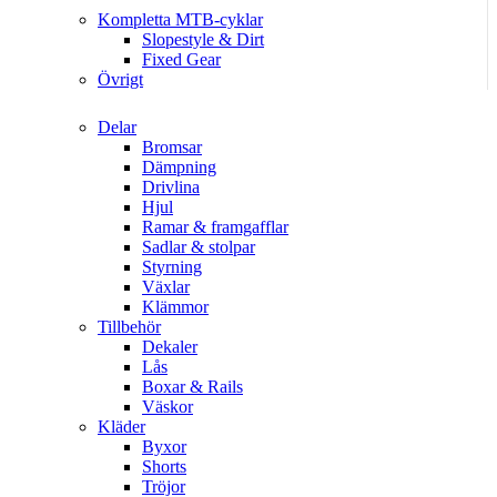
Kompletta MTB-cyklar
Slopestyle & Dirt
Fixed Gear
Övrigt
Delar
Bromsar
Dämpning
Drivlina
Hjul
Ramar & framgafflar
Sadlar & stolpar
Styrning
Växlar
Klämmor
Tillbehör
Dekaler
Lås
Boxar & Rails
Väskor
Kläder
Byxor
Shorts
Tröjor