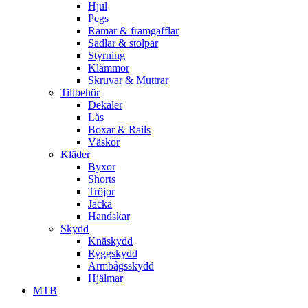
Hjul
Pegs
Ramar & framgafflar
Sadlar & stolpar
Styrning
Klämmor
Skruvar & Muttrar
Tillbehör
Dekaler
Lås
Boxar & Rails
Väskor
Kläder
Byxor
Shorts
Tröjor
Jacka
Handskar
Skydd
Knäskydd
Ryggskydd
Armbågsskydd
Hjälmar
MTB