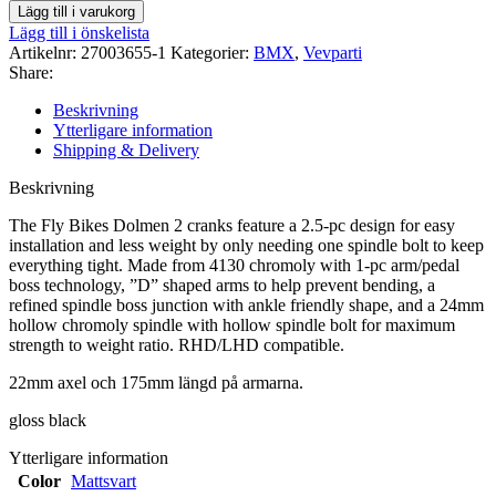
Dolmen
Lägg till i varukorg
2
Lägg till i önskelista
Cranks,
Artikelnr:
27003655-1
Kategorier:
BMX
,
Vevparti
175mm
Share:
/
22mm
Beskrivning
gloss
Ytterligare information
black
Shipping & Delivery
mängd
Beskrivning
The Fly Bikes Dolmen 2 cranks feature a 2.5-pc design for easy
installation and less weight by only needing one spindle bolt to keep
everything tight. Made from 4130 chromoly with 1-pc arm/pedal
boss technology, ”D” shaped arms to help prevent bending, a
refined spindle boss junction with ankle friendly shape, and a 24mm
hollow chromoly spindle with hollow spindle bolt for maximum
strength to weight ratio. RHD/LHD compatible.
22mm axel och 175mm längd på armarna.
gloss black
Ytterligare information
Color
Mattsvart