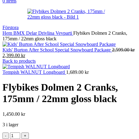
0
items
Förstora
Hem
BMX
Delar
Drivlina
Vevparti
Flybikes Dolmen 2 Cranks,
175mm / 22mm gloss black
Kids' Burton After School Special Snowboard Package
2,599.00
kr
Det
Det
2,399.00
kr
ursprungliga
nuvarande
Back to products
priset
priset
var:
är:
Tempish WALNUT Longboard
1,689.00
kr
2,599.00 kr.
2,399.00 kr.
Flybikes Dolmen 2 Cranks,
175mm / 22mm gloss black
1,450.00
kr
3 i lager
Flybikes