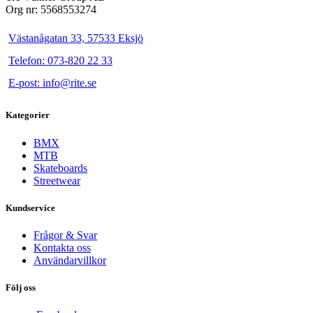
Org nr: 5568553274
Västanågatan 33, 57533 Eksjö
Telefon: 073-820 22 33
E-post: info@rite.se
Kategorier
BMX
MTB
Skateboards
Streetwear
Kundservice
Frågor & Svar
Kontakta oss
Användarvillkor
Följ oss