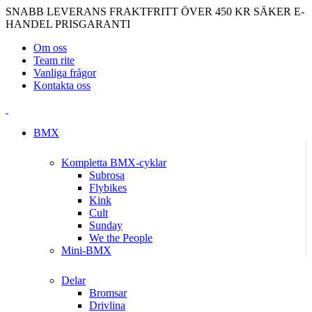
SNABB LEVERANS
FRAKTFRITT ÖVER 450 KR
SÄKER E-
HANDEL
PRISGARANTI
Om oss
Team rite
Vanliga frågor
Kontakta oss
BMX
Kompletta BMX-cyklar
Subrosa
Flybikes
Kink
Cult
Sunday
We the People
Mini-BMX
Delar
Bromsar
Drivlina