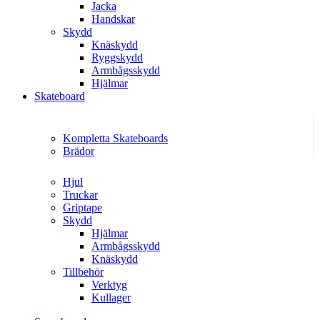
Jacka
Handskar
Skydd
Knäskydd
Ryggskydd
Armbågsskydd
Hjälmar
Skateboard
Kompletta Skateboards
Brädor
Hjul
Truckar
Griptape
Skydd
Hjälmar
Armbågsskydd
Knäskydd
Tillbehör
Verktyg
Kullager