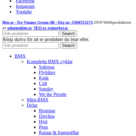
Facebook
Instagram
Youtube
Rite.se - Tre Vänner Group AB - Org nr: 5568553274
2019 Webbproduktion
av
adaptonline.se
.
SEO av remarket.se
.
Search
Börja skriva för att se produkter du letar efter.
Search
BMX
Kompletta BMX-cyklar
Subrosa
Flybikes
Kink
Cult
Sunday
We the People
Mini-BMX
Delar
Bromsar
Drivlina
Hjul
Pegs
Ramar & framgafflar