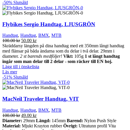
-50%
Slutsåld
Flybikes Sergio Handtag, LJUSGRÖN
Handtag
,
Handtag
,
BMX
,
MTB
Det
Det
100.00
kr
50.00
kr
ursprungliga
nuvarande
Skräddarsy längden på dina handtag med ett 350mm långt handtag
priset
priset
med flänsar på båda ändarna som du delar i två delar. 29mm i
var:
är:
diameter.
2 st barends medföljer!
Vikt:
105g
1 st långt handtag
100.00 kr.
50.00 kr.
ingår som man delar till 2 delar - som räcker till EN hoj.
Lägg till i önskelista
Läs mer
-51%
Slutsåld
MacNeil Traveler Handtag, VIT
Handtag
,
Handtag
,
BMX
,
MTB
Det
Det
100.00
kr
49.00
kr
ursprungliga
nuvarande
Diameter:
29mm
Längd:
145mm
Barend:
Nylon Push Style
priset
priset
Material:
Mjukt Krayton rubber
Övrigt:
Ultratunn profil Vita