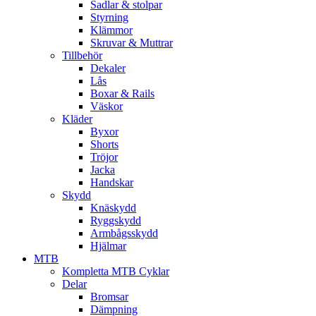
Sadlar & stolpar
Styrning
Klämmor
Skruvar & Muttrar
Tillbehör
Dekaler
Lås
Boxar & Rails
Väskor
Kläder
Byxor
Shorts
Tröjor
Jacka
Handskar
Skydd
Knäskydd
Ryggskydd
Armbågsskydd
Hjälmar
MTB
Kompletta MTB Cyklar
Delar
Bromsar
Dämpning