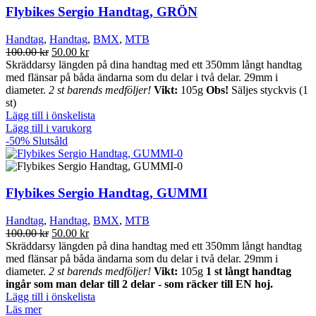
Flybikes Sergio Handtag, GRÖN
Handtag
,
Handtag
,
BMX
,
MTB
Det
Det
100.00
kr
50.00
kr
ursprungliga
nuvarande
Skräddarsy längden på dina handtag med ett 350mm långt handtag
priset
priset
med flänsar på båda ändarna som du delar i två delar. 29mm i
var:
är:
diameter.
2 st barends medföljer!
Vikt:
105g
Obs!
Säljes styckvis (1
100.00 kr.
50.00 kr.
st)
Lägg till i önskelista
Lägg till i varukorg
-50%
Slutsåld
Flybikes Sergio Handtag, GUMMI
Handtag
,
Handtag
,
BMX
,
MTB
Det
Det
100.00
kr
50.00
kr
ursprungliga
nuvarande
Skräddarsy längden på dina handtag med ett 350mm långt handtag
priset
priset
med flänsar på båda ändarna som du delar i två delar. 29mm i
var:
är:
diameter.
2 st barends medföljer!
Vikt:
105g
1 st långt handtag
100.00 kr.
50.00 kr.
ingår som man delar till 2 delar - som räcker till EN hoj.
Lägg till i önskelista
Läs mer