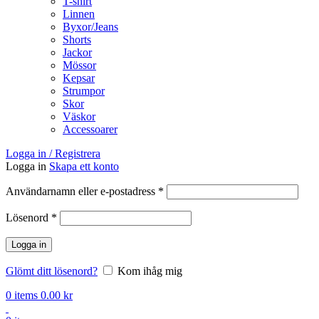
T-shirt
Linnen
Byxor/Jeans
Shorts
Jackor
Mössor
Kepsar
Strumpor
Skor
Väskor
Accessoarer
Logga in / Registrera
Logga in
Skapa ett konto
Obligatoriskt
Användarnamn eller e-postadress
*
Obligatoriskt
Lösenord
*
Logga in
Glömt ditt lösenord?
Kom ihåg mig
0
items
0.00
kr