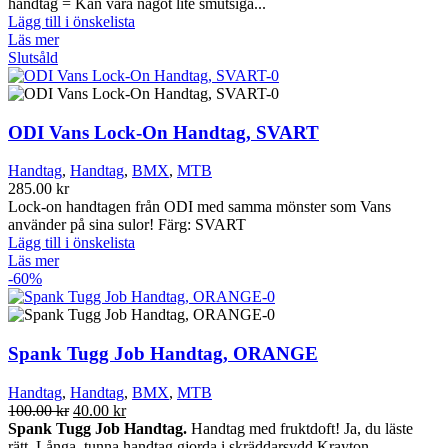
var:
är:
handtag = Kan vara något lite smutsiga...
100.00 kr.
49.00 kr.
Lägg till i önskelista
Läs mer
Slutsåld
ODI Vans Lock-On Handtag, SVART
Handtag
,
Handtag
,
BMX
,
MTB
285.00
kr
Lock-on handtagen från ODI med samma mönster som Vans
använder på sina sulor! Färg: SVART
Lägg till i önskelista
Läs mer
-60%
Spank Tugg Job Handtag, ORANGE
Handtag
,
Handtag
,
BMX
,
MTB
Det
Det
100.00
kr
40.00
kr
ursprungliga
nuvarande
Spank Tugg Job Handtag.
Handtag med fruktdoft! Ja, du läste
priset
priset
rätt. Långa, tunna handtag gjorda i skräddarsydd Krayton