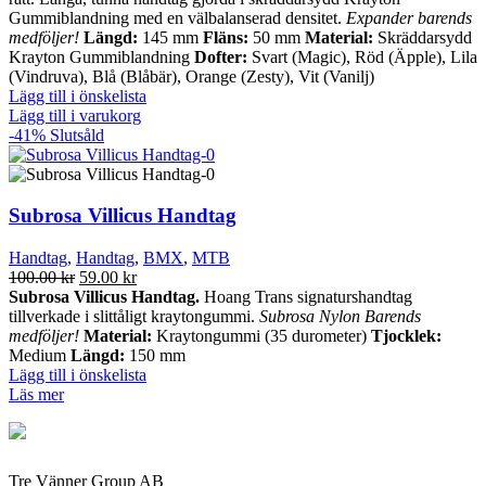
var:
är:
Gummiblandning med en välbalanserad densitet.
Expander barends
100.00 kr.
40.00 kr.
medföljer!
Längd:
145 mm
Fläns:
50 mm
Material:
Skräddarsydd
Krayton Gummiblandning
Dofter:
Svart (Magic), Röd (Äpple), Lila
(Vindruva), Blå (Blåbär), Orange (Zesty), Vit (Vanilj)
Lägg till i önskelista
Lägg till i varukorg
-41%
Slutsåld
Subrosa Villicus Handtag
Handtag
,
Handtag
,
BMX
,
MTB
Det
Det
100.00
kr
59.00
kr
ursprungliga
nuvarande
Subrosa Villicus Handtag.
Hoang Trans signaturshandtag
priset
priset
tillverkade i slittåligt kraytongummi.
Subrosa Nylon Barends
var:
är:
medföljer!
Material:
Kraytongummi (35 durometer)
Tjocklek:
100.00 kr.
59.00 kr.
Medium
Längd:
150 mm
Lägg till i önskelista
Läs mer
Tre Vänner Group AB