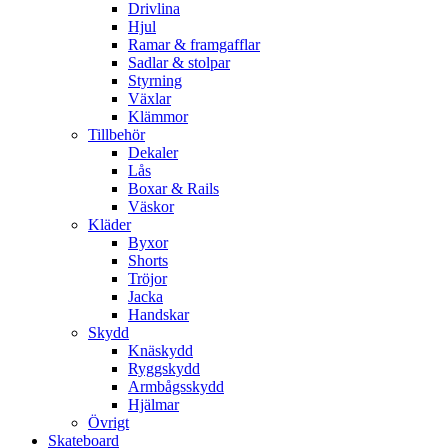
Drivlina
Hjul
Ramar & framgafflar
Sadlar & stolpar
Styrning
Växlar
Klämmor
Tillbehör
Dekaler
Lås
Boxar & Rails
Väskor
Kläder
Byxor
Shorts
Tröjor
Jacka
Handskar
Skydd
Knäskydd
Ryggskydd
Armbågsskydd
Hjälmar
Övrigt
Skateboard