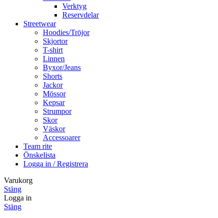
Verktyg
Reservdelar
Streetwear
Hoodies/Tröjor
Skjortor
T-shirt
Linnen
Byxor/Jeans
Shorts
Jackor
Mössor
Kepsar
Strumpor
Skor
Väskor
Accessoarer
Team rite
Önskelista
Logga in / Registrera
Varukorg
Stäng
Logga in
Stäng