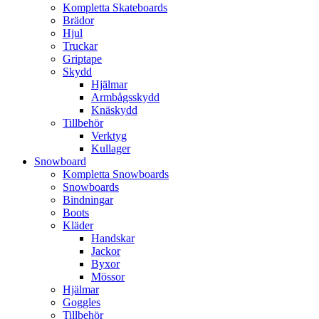
Kompletta Skateboards
Brädor
Hjul
Truckar
Griptape
Skydd
Hjälmar
Armbågsskydd
Knäskydd
Tillbehör
Verktyg
Kullager
Snowboard
Kompletta Snowboards
Snowboards
Bindningar
Boots
Kläder
Handskar
Jackor
Byxor
Mössor
Hjälmar
Goggles
Tillbehör