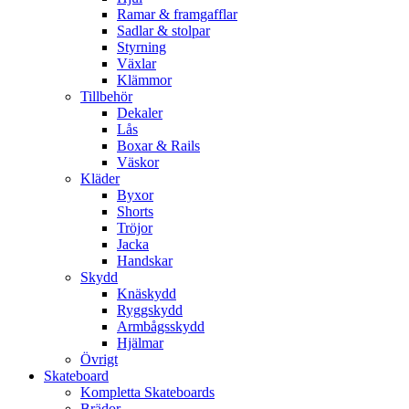
Ramar & framgafflar
Sadlar & stolpar
Styrning
Växlar
Klämmor
Tillbehör
Dekaler
Lås
Boxar & Rails
Väskor
Kläder
Byxor
Shorts
Tröjor
Jacka
Handskar
Skydd
Knäskydd
Ryggskydd
Armbågsskydd
Hjälmar
Övrigt
Skateboard
Kompletta Skateboards
Brädor