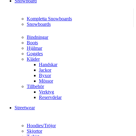
Snowboard
Kompletta Snowboards
Snowboards
Bindningar
Boots
Hjälmar
Goggles
Kläder
Handskar
Jackor
Byxor
Mössor
Tillbehör
Verktyg
Reservdelar
Streetwear
Hoodies/Tröjor
Skjortor