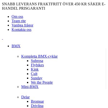
SNABB LEVERANS
FRAKTFRITT ÖVER 450 KR
SÄKER E-
HANDEL
PRISGARANTI
Om oss
Team rite
Vanliga frågor
Kontakta oss
BMX
Kompletta BMX-cyklar
Subrosa
Flybikes
Kink
Cult
Sunday
We the People
Mini-BMX
Delar
Bromsar
Drivlina