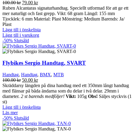
Det
Det
100.00
kr
79.00
kr
ursprungliga
nuvarande
Ruben Alcantaras signaturhandtag. Speciellt utformad för att ge ett
priset
priset
mer naturligt och fast grepp. Vikt: 68 gram Längd: 155 mm
var:
är:
Tjocklek: 6 mm Material: Plast Mönstring: Medium Barends: Ja/
100.00 kr.
79.00 kr.
Plast
Lägg till i önskelista
Lägg till i varukorg
-50%
Slutsåld
Flybikes Sergio Handtag, SVART
Handtag
,
Handtag
,
BMX
,
MTB
Det
Det
100.00
kr
50.00
kr
ursprungliga
nuvarande
Skräddarsy längden på dina handtag med ett 350mm långt handtag
priset
priset
med flänsar på båda ändarna som du delar i två delar. 29mm i
var:
är:
diameter.
2 st barends medföljer!
Vikt:
105g
Obs!
Säljes styckvis (1
100.00 kr.
50.00 kr.
st)
Lägg till i önskelista
Läs mer
-50%
Slutsåld