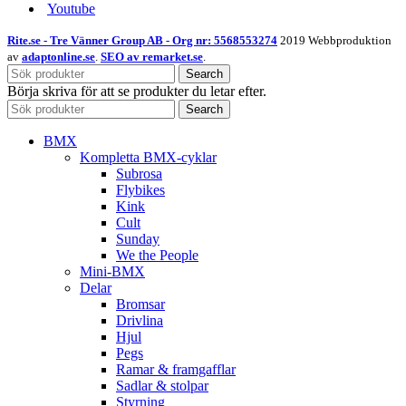
Youtube
Rite.se - Tre Vänner Group AB - Org nr: 5568553274
2019 Webbproduktion
av
adaptonline.se
.
SEO av remarket.se
.
Search
Börja skriva för att se produkter du letar efter.
Search
BMX
Kompletta BMX-cyklar
Subrosa
Flybikes
Kink
Cult
Sunday
We the People
Mini-BMX
Delar
Bromsar
Drivlina
Hjul
Pegs
Ramar & framgafflar
Sadlar & stolpar
Styrning