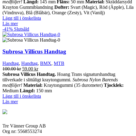
100.00 kr.
40.00 kr.
medföljer!
Längd:
145 mm
Fläns:
50 mm
Material:
Skräddarsydd
Krayton Gummiblandning
Dofter:
Svart (Magic), Röd (Äpple), Lila
(Vindruva), Blå (Blåbär), Orange (Zesty), Vit (Vanilj)
Lägg till i önskelista
Läs mer
-41%
Slutsåld
Subrosa Villicus Handtag
Handtag
,
Handtag
,
BMX
,
MTB
Det
Det
100.00
kr
59.00
kr
ursprungliga
nuvarande
Subrosa Villicus Handtag.
Hoang Trans signaturshandtag
priset
priset
tillverkade i slittåligt kraytongummi.
Subrosa Nylon Barends
var:
är:
medföljer!
Material:
Kraytongummi (35 durometer)
Tjocklek:
100.00 kr.
59.00 kr.
Medium
Längd:
150 mm
Lägg till i önskelista
Läs mer
Tre Vänner Group AB
Org nr: 5568553274