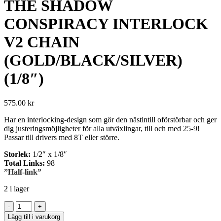
THE SHADOW
CONSPIRACY INTERLOCK
V2 CHAIN
(GOLD/BLACK/SILVER)
(1/8″)
575.00
kr
Har en interlocking-design som gör den nästintill oförstörbar och ger
dig justeringsmöjligheter för alla utväxlingar, till och med 25-9!
Passar till drivers med 8T eller större.
Storlek:
1/2″ x 1/8″
Total Links:
98
”Half-link”
2 i lager
THE
SHADOW
Lägg till i varukorg