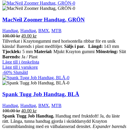
MacNeil Zoomer Handtag, GRÖN
Handtag
,
Handtag
,
BMX
,
MTB
Det
Det
100.00
kr
49.00
kr
ursprungliga
nuvarande
Tillverkat i Kraytongummi med horisontella ribbar för en unik
priset
priset
känsla! Barends i plast medföljer.
Säljs i par.
Längd:
143 mm
var:
är:
Tjocklek:
5 mm
Material:
Mjukt Krayton gummi
Mönstring:
Slät
100.00 kr.
49.00 kr.
Barends:
Ja / Plast
Lägg till i önskelista
Lägg till i varukorg
-60%
Slutsåld
Spank Tugg Job Handtag, BLÅ
Handtag
,
Handtag
,
BMX
,
MTB
Det
Det
100.00
kr
40.00
kr
ursprungliga
nuvarande
Spank Tugg Job Handtag.
Handtag med fruktdoft! Ja, du läste
priset
priset
rätt. Långa, tunna handtag gjorda i skräddarsydd Krayton
var:
är:
Gummiblandning med en välbalanserad densitet.
Expander barends