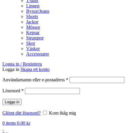
T-shirt
Linnen
Byxor/Jeans
Shorts
Jackor
Mössor
Kepsar
Strumpor
Skor
Väskor
Accessoarer
Logga in / Registrera
Logga in
Skapa ett konto
Obligatoriskt
Användarnamn eller e-postadress
*
Obligatoriskt
Lösenord
*
Logga in
Glömt ditt lösenord?
Kom ihåg mig
0
items
0.00
kr