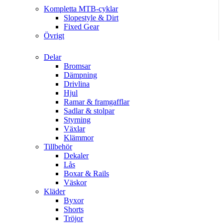
Kompletta MTB-cyklar
Slopestyle & Dirt
Fixed Gear
Övrigt
Delar
Bromsar
Dämpning
Drivlina
Hjul
Ramar & framgafflar
Sadlar & stolpar
Styrning
Växlar
Klämmor
Tillbehör
Dekaler
Lås
Boxar & Rails
Väskor
Kläder
Byxor
Shorts
Tröjor