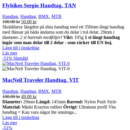
Flybikes Sergio Handtag, TAN
Handtag
,
Handtag
,
BMX
,
MTB
Det
Det
100.00
kr
50.00
kr
ursprungliga
nuvarande
Skräddarsy längden på dina handtag med ett 350mm långt handtag
priset
priset
med flänsar på båda ändarna som du delar i två delar. 29mm i
var:
är:
diameter.
2 st barends medföljer!
Vikt:
105g
1 st långt handtag
100.00 kr.
50.00 kr.
ingår som man delar till 2 delar - som räcker till EN hoj.
Lägg till i önskelista
Läs mer
-51%
Slutsåld
MacNeil Traveler Handtag, VIT
Handtag
,
Handtag
,
BMX
,
MTB
Det
Det
100.00
kr
49.00
kr
ursprungliga
nuvarande
Diameter:
29mm
Längd:
145mm
Barend:
Nylon Push Style
priset
priset
Material:
Mjukt Krayton rubber
Övrigt:
Ultratunn profil Vita
var:
är:
handtag = Kan vara något lite smutsiga...
100.00 kr.
49.00 kr.
Lägg till i önskelista
Läs mer
-51%