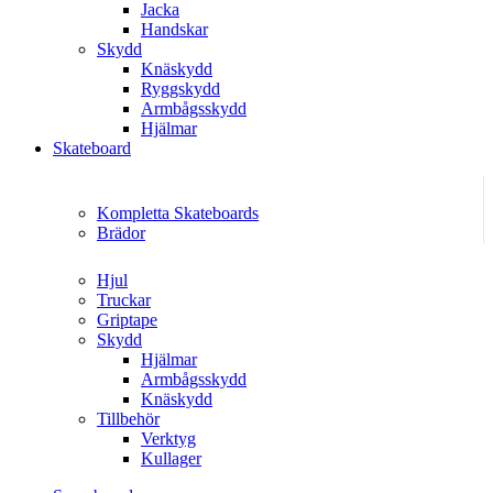
Jacka
Handskar
Skydd
Knäskydd
Ryggskydd
Armbågsskydd
Hjälmar
Skateboard
Kompletta Skateboards
Brädor
Hjul
Truckar
Griptape
Skydd
Hjälmar
Armbågsskydd
Knäskydd
Tillbehör
Verktyg
Kullager