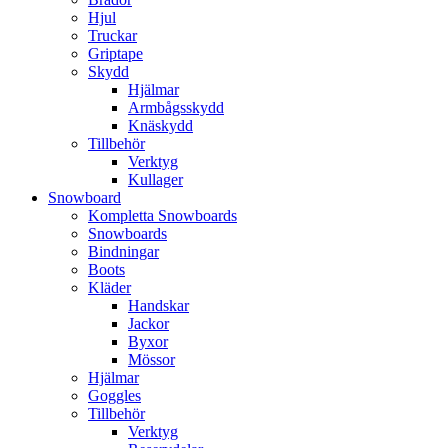
Hjul
Truckar
Griptape
Skydd
Hjälmar
Armbågsskydd
Knäskydd
Tillbehör
Verktyg
Kullager
Snowboard
Kompletta Snowboards
Snowboards
Bindningar
Boots
Kläder
Handskar
Jackor
Byxor
Mössor
Hjälmar
Goggles
Tillbehör
Verktyg