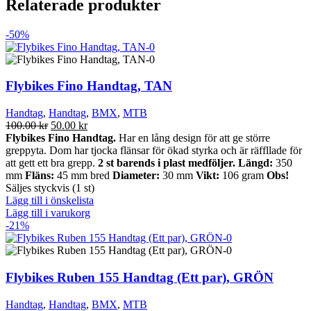
Relaterade produkter
-50%
Flybikes Fino Handtag, TAN
Handtag
,
Handtag
,
BMX
,
MTB
Det
Det
100.00
kr
50.00
kr
ursprungliga
nuvarande
Flybikes Fino Handtag.
Har en lång design för att ge större
priset
priset
greppyta. Dom har tjocka flänsar för ökad styrka och är räffllade för
var:
är:
att gett ett bra grepp.
2 st barends i plast medföljer.
Längd:
350
100.00 kr.
50.00 kr.
mm
Fläns:
45 mm bred
Diameter:
30 mm
Vikt:
106 gram
Obs!
Säljes styckvis (1 st)
Lägg till i önskelista
Lägg till i varukorg
-21%
Flybikes Ruben 155 Handtag (Ett par), GRÖN
Handtag
,
Handtag
,
BMX
,
MTB