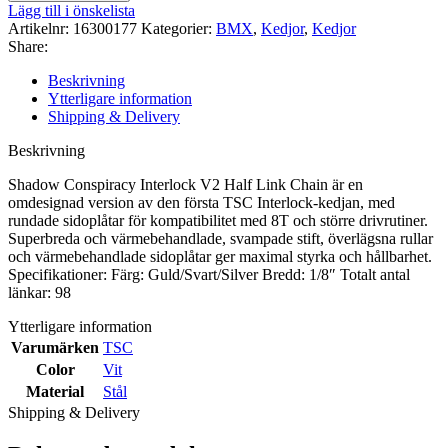
CONSPIRACY
Lägg till i önskelista
INTERLOCK
Artikelnr:
16300177
Kategorier:
BMX
,
Kedjor
,
Kedjor
V2
Share:
CHAIN
(GOLD/BLACK/SILVER)
Beskrivning
(1/8")
Ytterligare information
mängd
Shipping & Delivery
Beskrivning
Shadow Conspiracy Interlock V2 Half Link Chain är en
omdesignad version av den första TSC Interlock-kedjan, med
rundade sidoplåtar för kompatibilitet med 8T och större drivrutiner.
Superbreda och värmebehandlade, svampade stift, överlägsna rullar
och värmebehandlade sidoplåtar ger maximal styrka och hållbarhet.
Specifikationer:
Färg: Guld/Svart/Silver
Bredd: 1/8″
Totalt antal
länkar: 98
Ytterligare information
Varumärken
TSC
Color
Vit
Material
Stål
Shipping & Delivery