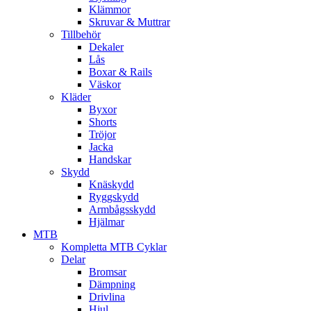
Klämmor
Skruvar & Muttrar
Tillbehör
Dekaler
Lås
Boxar & Rails
Väskor
Kläder
Byxor
Shorts
Tröjor
Jacka
Handskar
Skydd
Knäskydd
Ryggskydd
Armbågsskydd
Hjälmar
MTB
Kompletta MTB Cyklar
Delar
Bromsar
Dämpning
Drivlina
Hjul