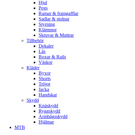
Hjul
Pegs
Ramar & framgafflar
Sadlar & stolpar
Styrning
Klämmor
Skruvar & Muttrar
Tillbehör
Dekaler
Lås
Boxar & Rails
Väskor
Kläder
Byxor
Shorts
Tröjor
Jacka
Handskar
Skydd
Knäskydd
Ryggskydd
Armbågsskydd
Hjälmar
MTB