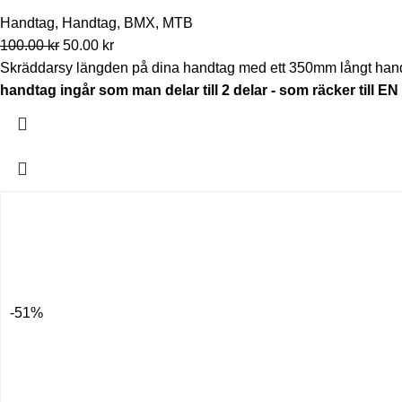
Handtag
,
Handtag
,
BMX
,
MTB
100.00
kr
50.00
kr
Skräddarsy längden på dina handtag med ett 350mm långt handt
handtag ingår som man delar till 2 delar - som räcker till EN 
-51%