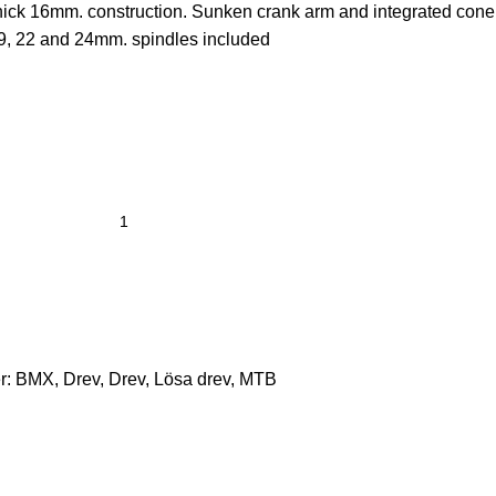
ick 16mm. construction. Sunken crank arm and integrated cone
19, 22 and 24mm. spindles included
r:
BMX
,
Drev
,
Drev
,
Lösa drev
,
MTB