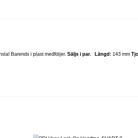
nsla! Barends i plast medföljer.
Säljs i par.
Längd:
143 mm
Tj