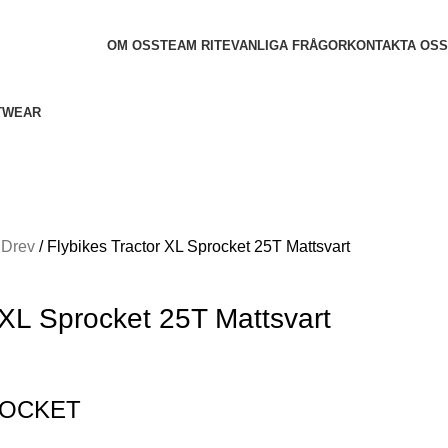
OM OSS
TEAM RITE
VANLIGA FRÅGOR
KONTAKTA OSS
TWEAR
Drev
Flybikes Tractor XL Sprocket 25T Mattsvart
 XL Sprocket 25T Mattsvart
ROCKET