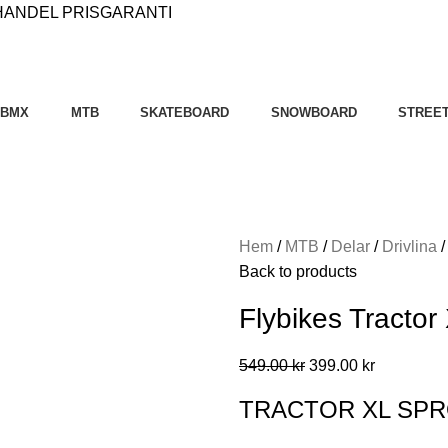
HANDEL
PRISGARANTI
BMX
MTB
SKATEBOARD
SNOWBOARD
STREE
Hem
MTB
Delar
Drivlina
Back to products
Flybikes Tractor
549.00
kr
399.00
kr
TRACTOR XL SP