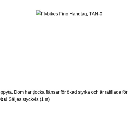
ppyta. Dom har tjocka flänsar för ökad styrka och är räffllade för a
bs!
Säljes styckvis (1 st)