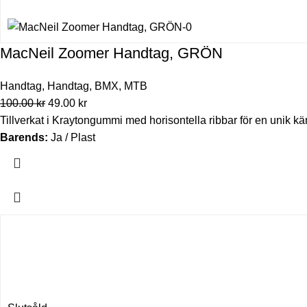
MacNeil Zoomer Handtag, GRÖN
Handtag
,
Handtag
,
BMX
,
MTB
100.00
kr
49.00
kr
Tillverkat i Kraytongummi med horisontella ribbar för en unik kä
Barends:
Ja / Plast