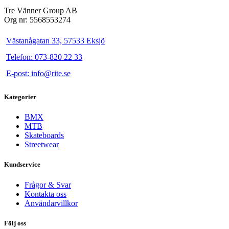
flera
Tre Vänner Group AB
varianter.
Org nr: 5568553274
De
olika
Västanågatan 33, 57533 Eksjö
alternativen
kan
Telefon: 073-820 22 33
väljas
på
E-post: info@rite.se
produktsidan
Kategorier
BMX
MTB
Skateboards
Streetwear
Kundservice
Frågor & Svar
Kontakta oss
Användarvillkor
Följ oss