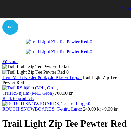
0
ite
-16%
Förstora
Hem
MTB
Kläder & Skydd
Kläder
Tröjor
Trail Light Zip Tee
Pewter Red
Trail RS hjälm (M/L, Grön)
700.00
kr
Back to products
Det
Det
ROUGH SNOWBOARDS, T-shirt, Large
249.00
kr
49.00
kr
ursprungliga
nuvara
priset
priset
Trail Light Zip Tee Pewter Red
var:
är:
249.00 kr.
49.00 k