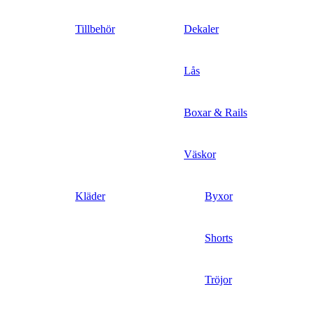
Tillbehör
Dekaler
Lås
Boxar & Rails
Väskor
Kläder
Byxor
Shorts
Tröjor