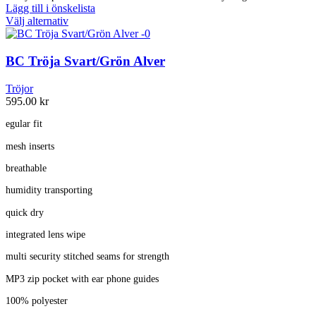
Lägg till i önskelista
priset
priset
Den
Välj alternativ
var:
är:
här
329.00 kr.
200.00 kr.
produkten
har
BC Tröja Svart/Grön Alver
flera
varianter.
Tröjor
De
595.00
kr
olika
alternativen
egular fit
kan
mesh inserts
väljas
på
breathable
produktsidan
humidity transporting
quick dry
integrated lens wipe
multi security stitched seams for strength
MP3 zip pocket with ear phone guides
100% polyester