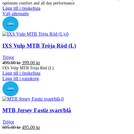
på
optimum comfort and all day performance.
priset
priset
produktsidan
Lägg till i önskelista
var:
är:
Den
Välj alternativ
399.00 kr.
119.00 kr.
här
produkten
-20%
har
flera
varianter.
IXS Vulp MTB Tröja Röd (L)
De
olika
alternativen
Tröjor
kan
Det
Det
499.00
kr
399.00
kr
väljas
ursprungliga
nuvarande
IXS Vulp MTB Tröja Röd (L)
på
Lägg till i önskelista
priset
priset
produktsidan
Lägg till i varukorg
var:
är:
499.00 kr.
399.00 kr.
-29%
MTB Jersey Fastiz svart/blå
Tröjor
Det
Det
695.00
kr
495.00
kr
ursprungliga
nuvarande