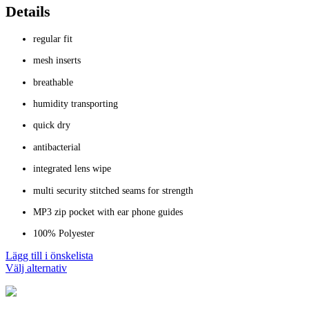
priset
priset
Details
var:
är:
695.00 kr.
495.00 kr.
regular fit
mesh inserts
breathable
humidity transporting
quick dry
antibacterial
integrated lens wipe
multi security stitched seams for strength
MP3 zip pocket with ear phone guides
100% Polyester
Lägg till i önskelista
Den
Välj alternativ
här
produkten
har