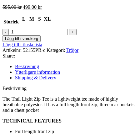
Det
Det
595.00
kr
499.00
kr
ursprungliga
nuvarande
priset
priset
L
M
S
XL
Storlek
var:
är:
595.00 kr.
499.00 kr.
Trail
Light
Lägg till i varukorg
Zip
Lägg till i önskelista
Tee
Artikelnr:
52155PR-c
Kategori:
Tröjor
Pewter
Share:
Red
mängd
Beskrivning
Ytterligare information
Shipping & Delivery
Beskrivning
The Trail Light Zip Tee is a lightweight tee made of highly
breathable polyester. It has a full length front zip, three rear pockets
and a chest pocket
TECHNICAL FEATURES
Full length front zip