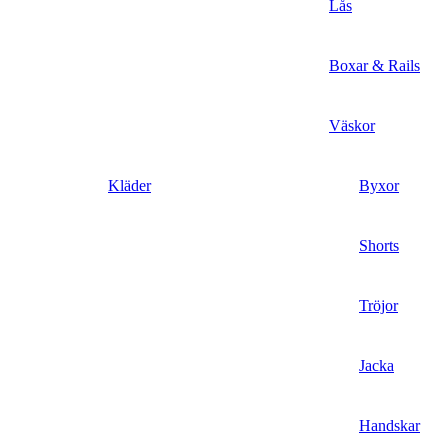
Lås
Boxar & Rails
Väskor
Kläder
Byxor
Shorts
Tröjor
Jacka
Handskar