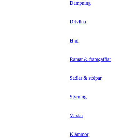
Dämpning
Drivlina
Hjul
Ramar & framgafflar
Sadlar & stolpar
Styrning
Växlar
Klämmor