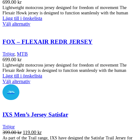
De
699.00
kr
olika
Lightweight motocross jersey designed for freedom of movement The
alternativen
Flexair Howk jersey is designed to function seamlessly with the human
kan
Lägg till i önskelista
väljas
Den
Välj alternativ
på
här
produktsidan
produkten
har
FOX – FLEXAIR REDR JERSEY
flera
varianter.
Tröjor
,
MTB
De
699.00
kr
olika
Lightweight motocross jersey designed for freedom of movement The
alternativen
Flexair Redr Jersey is designed to function seamlessly with the human
kan
Lägg till i önskelista
väljas
Den
Välj alternativ
på
här
produktsidan
produkten
-70%
har
flera
varianter.
IXS Men’s Jersey Satisfar
De
olika
alternativen
Tröjor
kan
Det
Det
399.00
kr
119.00
kr
väljas
ursprungliga
nuvarande
As part of the Trail range, IXS have designed the Satisfar Trail Jersey for