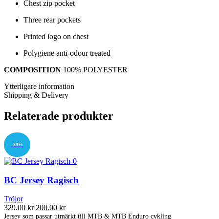
Chest zip pocket
Three rear pockets
Printed logo on chest
Polygiene anti-odour treated
COMPOSITION
100% POLYESTER
Ytterligare information
Shipping & Delivery
Relaterade produkter
-39%
BC Jersey Ragisch
Tröjor
Det
Det
329.00
kr
200.00
kr
ursprungliga
nuvarande
Jersey som passar utmärkt till MTB & MTB Enduro cykling