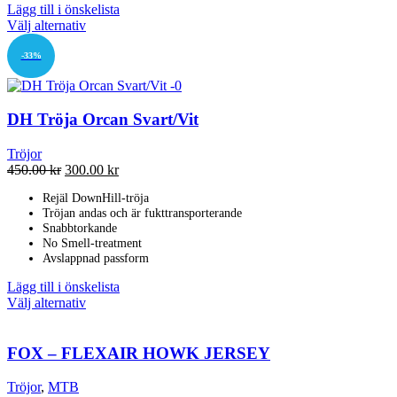
Lägg till i önskelista
Den
Välj alternativ
här
produkten
-33%
har
flera
varianter.
DH Tröja Orcan Svart/Vit
De
olika
alternativen
Tröjor
kan
Det
Det
450.00
kr
300.00
kr
väljas
ursprungliga
nuvarande
Rejäl DownHill-tröja
på
priset
priset
Tröjan andas och är fukttransporterande
produktsidan
var:
är:
Snabbtorkande
450.00 kr.
300.00 kr.
No Smell-treatment
Avslappnad passform
Lägg till i önskelista
Den
Välj alternativ
här
produkten
har
FOX – FLEXAIR HOWK JERSEY
flera
varianter.
Tröjor
,
MTB